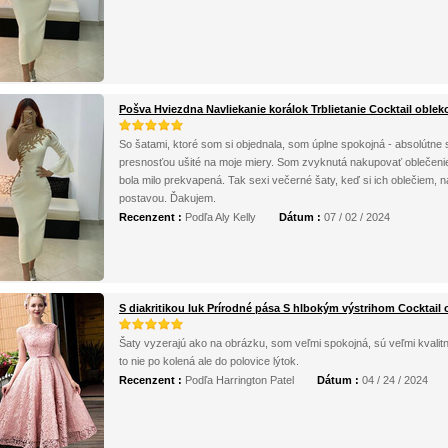
Pošva Hviezdna Navliekanie korálok Trblietanie Cocktail oblek
So šatami, ktoré som si objednala, som úplne spokojná - absolútne sa
presnosťou ušité na moje miery. Som zvyknutá nakupovať oblečenie 
bola milo prekvapená. Tak sexi večerné šaty, keď si ich oblečiem,
postavou. Ďakujem.
Recenzent :
Podľa Aly Kelly
Dátum :
07 / 02 / 2024
S diakritikou luk Prírodné pása S hlbokým výstrihom Cocktail 
Šaty vyzerajú ako na obrázku, som veľmi spokojná, sú veľmi kvalit
to nie po kolená ale do polovice lýtok.
Recenzent :
Podľa Harrington Patel
Dátum :
04 / 24 / 2024