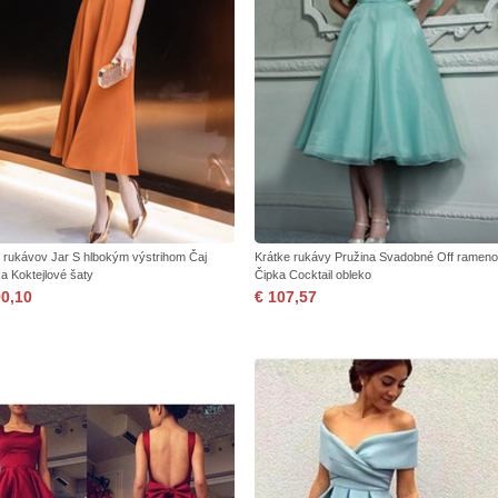
 rukávov Jar S hlbokým výstrihom Čaj
Krátke rukávy Pružina Svadobné Off rameno
ka Koktejlové šaty
Čipka Cocktail obleko
90,10
€ 107,57