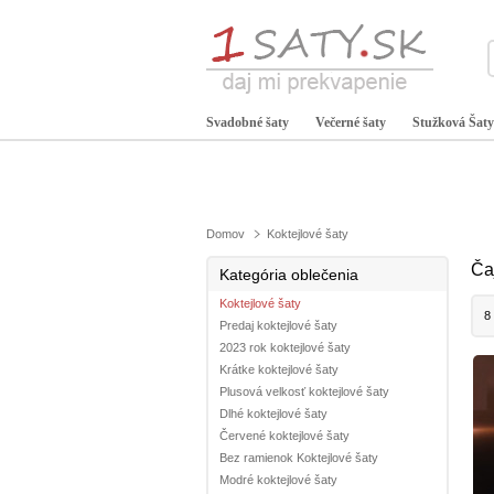
Svadobné šaty
Večerné šaty
Stužková Šaty
Domov
Koktejlové šaty
Ča
Kategória oblečenia
Koktejlové šaty
8
Predaj koktejlové šaty
2023 rok koktejlové šaty
Krátke koktejlové šaty
Plusová velkosť koktejlové šaty
Dlhé koktejlové šaty
Červené koktejlové šaty
Bez ramienok Koktejlové šaty
Modré koktejlové šaty