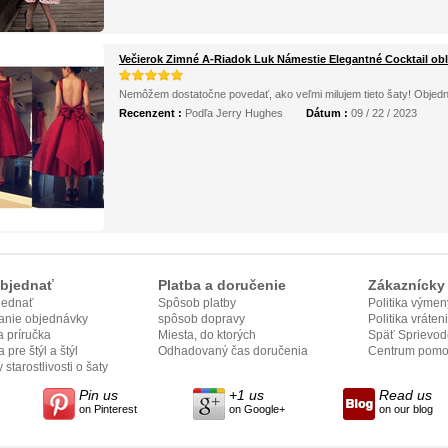
Večierok Zimné A-Riadok Luk Námestie Elegantné Cocktail ob
Nemôžem dostatočne povedať, ako veľmi milujem tieto šaty! Objedna
Recenzent :
Podľa Jerry Hughes
Dátum :
09 / 22 / 2023
bjednať
Platba a doručenie
Zákaznícky 
jednať
Spôsob platby
Politika výmen
anie objednávky
spôsob dopravy
Politika vráten
 príručka
Miesta, do ktorých
Späť Sprievod
 pre štýl a štýl
odovzdame
Odhadovaný čas doručenia
Centrum pomo
 starostlivosti o šaty
Pin us
+1 us
Read us
on Pinterest
on Google+
on our blog