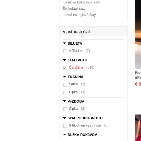
Koralové koktejlové šaty
Šik koktail šaty
Lacné koktejlové šaty
Vlastnosti šiat
SILUETA
A Riadok
(7)
LEM / VLAK
Čaj dĺžka
(316)
Bez
TKANINA
dĺž
€ 
Satén
(3)
Čipka
(3)
VýZDOBA
Čipka
(3)
SPäť PODROBNOSTI
S hlbokým výstrihom
(3)
DLžKA RUKáVOV