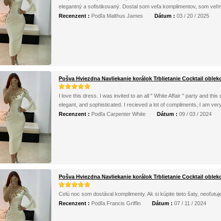
elegantný a sofistikovaný. Dostal som veľa komplimentov, som veľ
Recenzent :
Podľa Malthus James
Dátum :
03 / 20 / 2025
Pošva Hviezdna Navliekanie korálok Trblietanie Cocktail oblek
I love this dress. I was invited to an all " White Affair " party and thi
elegant, and sophisticated. I recieved a lot of compliments, I am ver
Recenzent :
Podľa Carpenter White
Dátum :
09 / 03 / 2024
Pošva Hviezdna Navliekanie korálok Trblietanie Cocktail oblek
Celú noc som dostával komplimenty. Ak si kúpite tieto šaty, neoľutuje
Recenzent :
Podľa Francis Griffin
Dátum :
07 / 11 / 2024