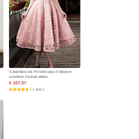
S diakritikou luk Prírodné pása S hlbokým
výstrihom Cocktail obleko
€ 107,57
( 1 avis )