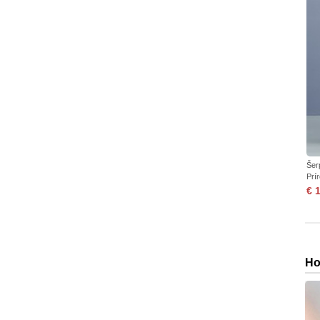
Šer
Prí
€ 
Ho