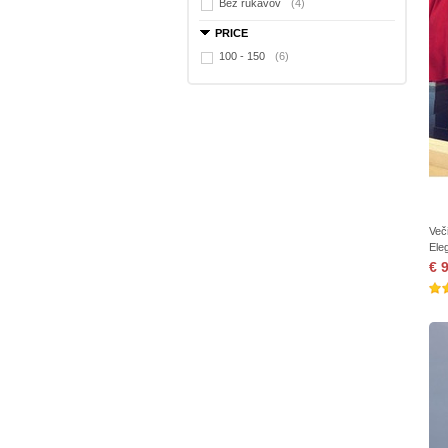
Bez rukávov
(4)
PRICE
100 - 150
(6)
Več
Ele
€ 