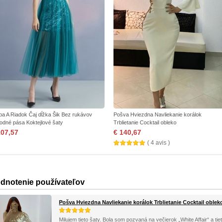
pa A Riadok Čaj dĺžka Šik Bez rukávov
Pošva Hviezdna Navliekanie korálok
rodné pása Koktejlové šaty
Trblietanie Cocktail obleko
107,57
€ 140,67
( 4 avis )
dnotenie používateľov
Pošva Hviezdna Navliekanie korálok Trblietanie Cocktail oblek
Milujem tieto šaty. Bola som pozvaná na večierok „White Affair“ a tieto