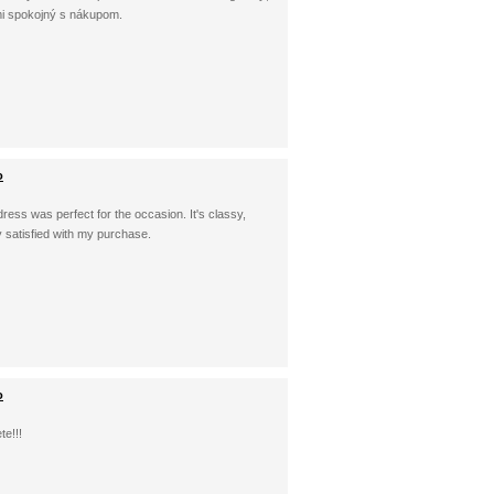
mi spokojný s nákupom.
o
s dress was perfect for the occasion. It's classy,
y satisfied with my purchase.
o
te!!!