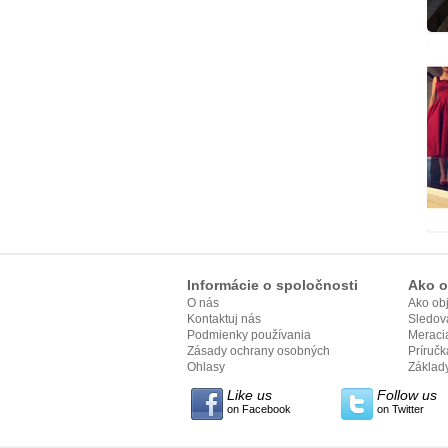
Informácie o spoločnosti
Ako o
O nás
Ako ob
Kontaktuj nás
Sledov
Podmienky používania
Meracia
Zásady ochrany osobných
Príručka
údajov
Ohlasy
Základy
Like us
Follow us
on Facebook
on Twitter