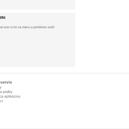
leko
l som si ho na mieru a perfektne sedí!
servis
y
ia platby
ca aplikáciou
ci