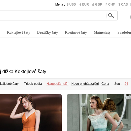
Mena :
$ USD
€ EUR
£ GBP
₣ CHF
$ CAD
|
Koktejlové šaty
Družičky šaty
Kvetinové šaty
Matné šaty
Svadobn
j dĺžka Koktejlové šaty
 Nájdené šaty
Triediť podľa :
Najpopulárnejší
Novo prichádzajúci
Cena
Šou :
24