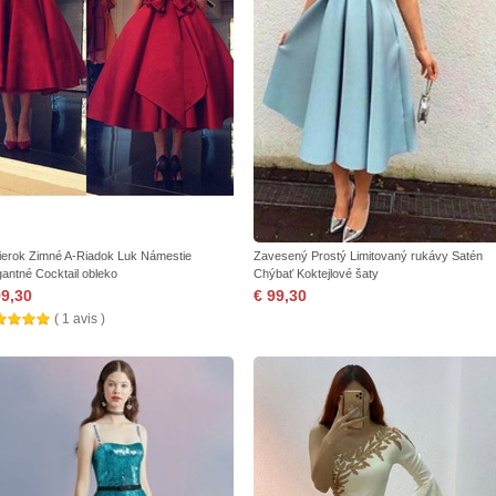
ierok Zimné A-Riadok Luk Námestie
Zavesený Prostý Limitovaný rukávy Satén
gantné Cocktail obleko
Chýbať Koktejlové šaty
99,30
€ 99,30
( 1 avis )