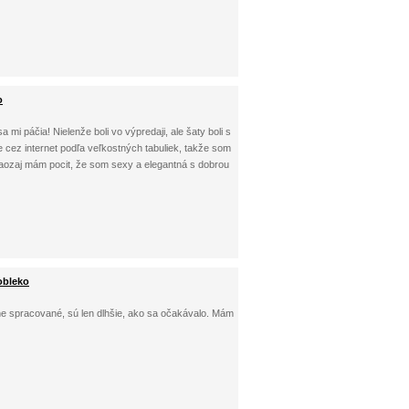
o
 mi páčia! Nielenže boli vo výpredaji, ale šaty boli s
cez internet podľa veľkostných tabuliek, takže som
 naozaj mám pocit, že som sexy a elegantná s dobrou
obleko
ne spracované, sú len dlhšie, ako sa očakávalo. Mám