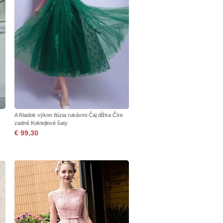
A Riadok výkon Ilúzia rukávmi Čaj dĺžka Číre
zadné Koktejlové šaty
€ 99,30