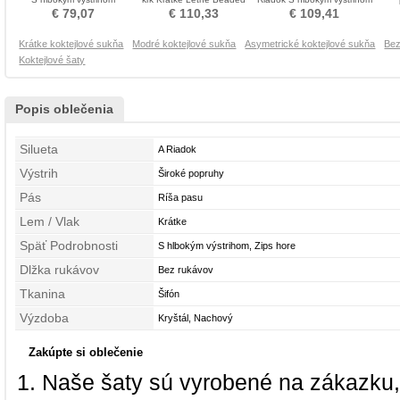
Cocktail obleko
pásu Cocktail obleko
Koktejlové šaty
Asyme
€ 79,07
€ 110,33
€ 109,41
Krátke koktejlové sukňa
Modré koktejlové sukňa
Asymetrické koktejlové sukňa
Bez
Koktejlové šaty
Popis oblečenia
Silueta
A Riadok
Výstrih
Široké popruhy
Pás
Ríša pasu
Lem / Vlak
Krátke
Späť Podrobnosti
S hlbokým výstrihom, Zips hore
Dlžka rukávov
Bez rukávov
Tkanina
Šifón
Výzdoba
Kryštál, Nachový
Zakúpte si oblečenie
Naše šaty sú vyrobené na zákazku,