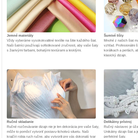
Jemné materiály
Šumivé lišty
Vždy vyberáme vysokokvalitné textílie na šitie každého šiat.
Mnohé z našich šiat m
Naši šatníci používajú sofistikované zručnosti, aby vaše šaty
vzhľad. Profesionálni š
s žiarivými farbami, bohatými textúrami a lesklými.
korálkach a perlách, a
klasický dizajn.
Ručné skladanie
Delikátny prístroj
Ručné rozčesávanie dizajn nie je len dekorácia pre vaše šaty,
Ručný nástavec je úžasn
môže to pomôcť vytvoriť postavu-lichotivú siluetu. Naši
Unikátny dizajn šiat a
krajčíri robia ruch ručne, aby vytvorili pre vás dokonalý tvar
perfektné šaty.