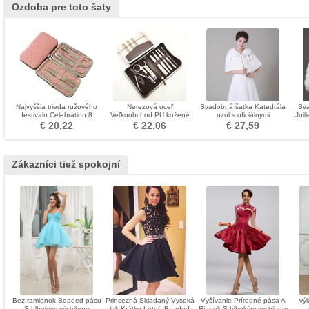
Ozdoba pre toto šaty
Najvyššia trieda ružového
Nerezová oceľ
Svadobná šatka Katedrála
Sva
festivalu Celebration 8
Veľkoobchod PU kožené
uzol s oficiálnymi
Juil
kusov Reklama Nail Clippers
puzdro 8 kusov Najvyššej
náušnicami na jeseň
€ 20,22
€ 22,06
€ 27,59
triedy Suit nechty Clippers
Zákazníci tiež spokojní
Bez ramienok Beaded pásu
Princezná Skladaný Vysoká
Vyšívanie Prírodné pása A
vý
S hlbokým výstrihom
krk Krátke Letné Beaded
Riadok S hlbokým výstrihom