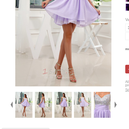
V
mn
Ab
pr
Sp