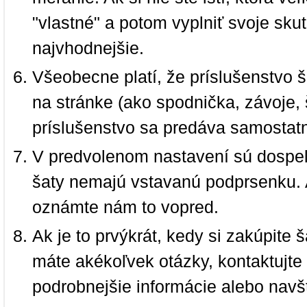
"vlastné" a potom vyplniť svoje sku
najvhodnejšie.
Všeobecne platí, že príslušenstvo š
na stránke (ako spodnička, závoje, š
príslušenstvo sa predáva samostat
V predvolenom nastavení sú dospel
šaty nemajú vstavanú podprsenku. 
oznámte nám to vopred.
Ak je to prvýkrát, kedy si zakúpite
máte akékoľvek otázky, kontaktujt
podrobnejšie informácie alebo navš