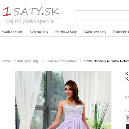
Svadobné šaty
Večerné šaty
Stužková Šaty
Koktejlové šaty
Družičky š
Domov
Koktejlové šaty
Koktejlové šaty Krátke
Krátke Nachový A Riadok Neform
K
K
C
F