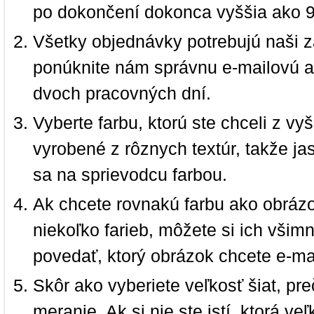
po dokončení dokonca vyššia ako 
Všetky objednávky potrebujú naši z
ponúknite nám správnu e-mailovú a
dvoch pracovných dní.
Vyberte farbu, ktorú ste chceli z vy
vyrobené z rôznych textúr, takže jas
sa na sprievodcu farbou.
Ak chcete rovnakú farbu ako obrázo
niekoľko farieb, môžete si ich vši
povedať, ktorý obrázok chcete e-ma
Skôr ako vyberiete veľkosť šiat, pr
meranie. Ak si nie ste istí, ktorá 