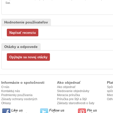
šiat.
Hodnotenie používateľov
Otázky a odpovede
Informácie o spoločnosti
Ako objednať
Pla
O nás
Ako objednať
Spôs
Kontaktuj nás
Sledovanie objednávky
spô
Podmienky používania
Meracia príručka
Mies
Zásady ochrany osobných
Príručka pre štýl a štýl
odo
Odh
údajov
Ohlasy
Základy starostlivosti o šaty
Like us
Follow us
Pin us