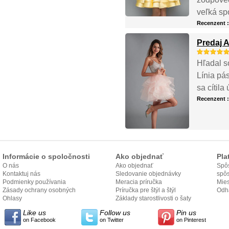
veľká sp
Recenzent 
Predaj 
Hľadal so
Línia pá
sa cítila
Recenzent 
Informácie o spoločnosti
Ako objednať
Pla
O nás
Ako objednať
Spôs
Kontaktuj nás
Sledovanie objednávky
spô
Podmienky používania
Meracia príručka
Mies
Zásady ochrany osobných
Príručka pre štýl a štýl
odo
Odh
údajov
Ohlasy
Základy starostlivosti o šaty
Like us
Follow us
Pin us
on Facebook
on Twitter
on Pinterest