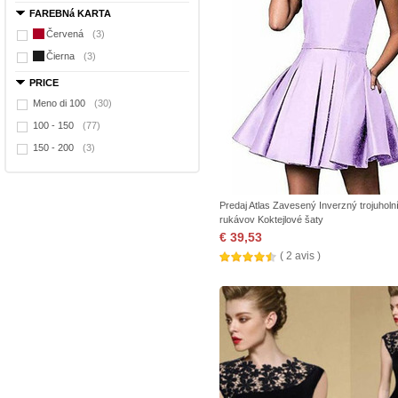
FAREBNá KARTA
Červená
(3)
Čierna
(3)
PRICE
Meno di 100
(30)
100 - 150
(77)
150 - 200
(3)
Predaj Atlas Zavesený Inverzný trojuholn
rukávov Koktejlové šaty
€ 39,53
( 2 avis )