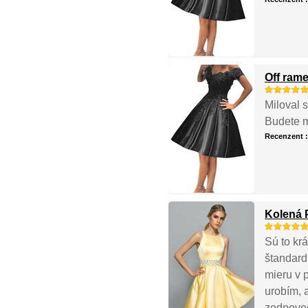
Off ram
Miloval s
Budete m
Recenzent 
Kolená 
Sú to krá
štandard
mieru v 
urobím, 
zodpoved