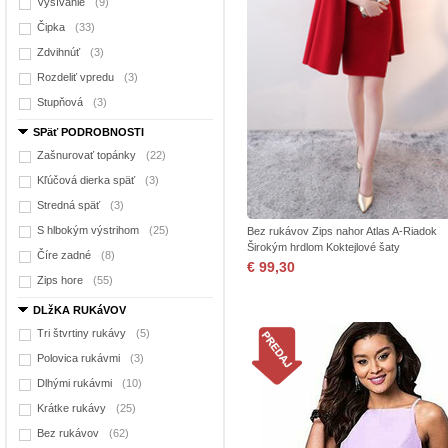
Vyšívanie
(9)
Čipka
(33)
Zdvihnúť
(3)
Rozdeliť vpredu
(3)
Stupňová
(3)
SPäť PODROBNOSTI
Zašnurovať topánky
(22)
Kľúčová dierka späť
(3)
Stredná späť
(3)
S hlbokým výstrihom
(25)
Bez rukávov Zips nahor Atlas A-Riadok
Širokým hrdlom Koktejlové šaty
Číre zadné
(8)
€ 99,30
Zips hore
(55)
DLžKA RUKáVOV
Tri štvrtiny rukávy
(5)
Polovica rukávmi
(3)
Dlhými rukávmi
(10)
Krátke rukávy
(25)
Bez rukávov
(62)