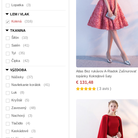
Lopatka
(3)
LEM / VLAK
Kolená
(316)
TKANINA
Šifón
(10)
Satén
(41)
Tyl
(35)
Čipka
(42)
VýZDOBA
Atlas Bez rukávov A-Riadok Zašnurovať
topánky Koktejlové šaty
Nášivky
(37)
€ 131,48
Navliekanie korálok
(41)
( 3 avis )
Luk
(8)
Kryštál
(5)
Zavesený
(48)
Nachový
(3)
Tlačidlo
(4)
Kaskádové
(3)