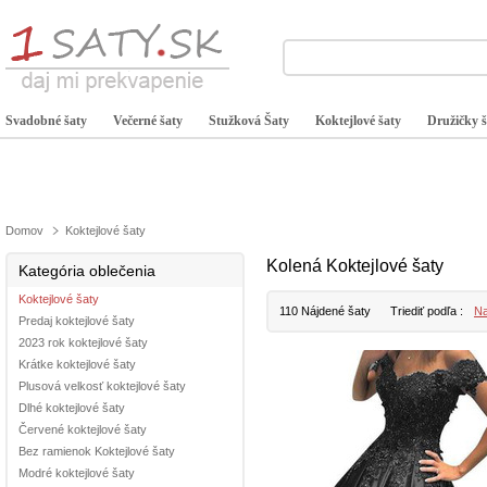
Svadobné šaty
Večerné šaty
Stužková Šaty
Koktejlové šaty
Družičky š
Domov
Koktejlové šaty
Kolená Koktejlové šaty
Kategória oblečenia
Koktejlové šaty
110 Nájdené šaty
Triediť podľa :
Na
Predaj koktejlové šaty
2023 rok koktejlové šaty
Krátke koktejlové šaty
Plusová velkosť koktejlové šaty
Dlhé koktejlové šaty
Červené koktejlové šaty
Bez ramienok Koktejlové šaty
Modré koktejlové šaty