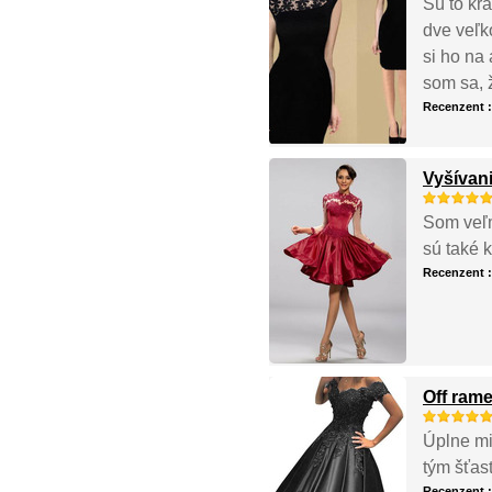
Sú to krá
dve veľko
si ho na
som sa, 
Recenzent 
Vyšívan
Som veľmi
sú také 
Recenzent 
Off ram
Úplne mi
tým šťast
Recenzent 