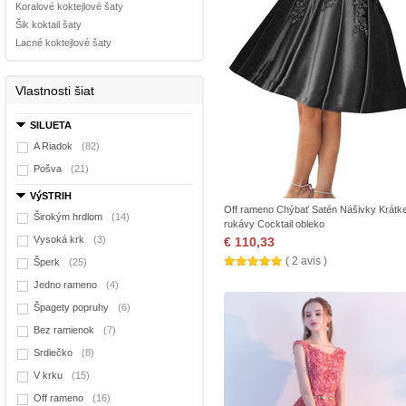
Koralové koktejlové šaty
Šik koktail šaty
Lacné koktejlové šaty
Vlastnosti šiat
SILUETA
A Riadok
(82)
Pošva
(21)
VýSTRIH
Off rameno Chýbať Satén Nášivky Krátk
Širokým hrdlom
(14)
rukávy Cocktail obleko
Vysoká krk
(3)
€ 110,33
( 2 avis )
Šperk
(25)
Jedno rameno
(4)
Špagety popruhy
(6)
Bez ramienok
(7)
Srdiečko
(8)
V krku
(15)
Off rameno
(16)