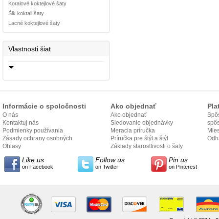
Koralové koktejlové šaty
Šik koktail šaty
Lacné koktejlové šaty
Vlastnosti šiat
Informácie o spoločnosti
Ako objednať
Pla
O nás
Ako objednať
Spôs
Kontaktuj nás
Sledovanie objednávky
spô
Podmienky používania
Meracia príručka
Mies
Zásady ochrany osobných
Príručka pre štýl a štýl
odo
Odh
údajov
Ohlasy
Základy starostlivosti o šaty
Like us
Follow us
Pin us
on Facebook
on Twitter
on Pinterest