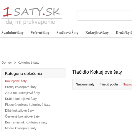
Svadobné šaty
Večerné šaty
Stužková Šaty
Koktejlové šaty
Družičky š
Domov
Koktejlové šaty
Tlačidlo Koktejlové šaty
Kategória oblečenia
Koktejlové šaty
Nájdené šaty
Triediť podľa :
Najpop
Predaj koktejlové šaty
2023 rok koktejlové šaty
Krátke koktejlové šaty
Plusová velkosť koktejlové šaty
Dlhé koktejlové šaty
Červené koktejlové šaty
Bez ramienok Koktejlové šaty
Modré koktejlové šaty