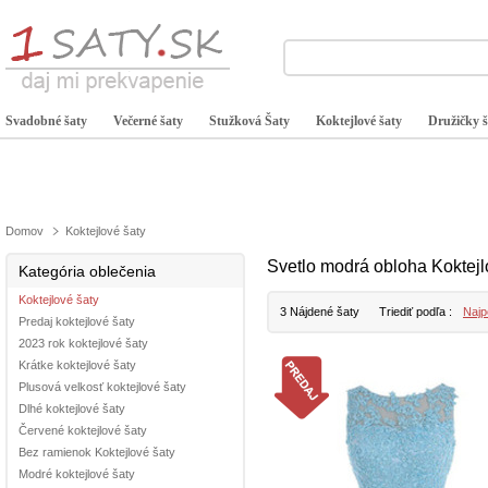
Svadobné šaty
Večerné šaty
Stužková Šaty
Koktejlové šaty
Družičky š
Domov
Koktejlové šaty
Svetlo modrá obloha Koktej
Kategória oblečenia
Koktejlové šaty
3 Nájdené šaty
Triediť podľa :
Najp
Predaj koktejlové šaty
2023 rok koktejlové šaty
Krátke koktejlové šaty
Plusová velkosť koktejlové šaty
Dlhé koktejlové šaty
Červené koktejlové šaty
Bez ramienok Koktejlové šaty
Modré koktejlové šaty