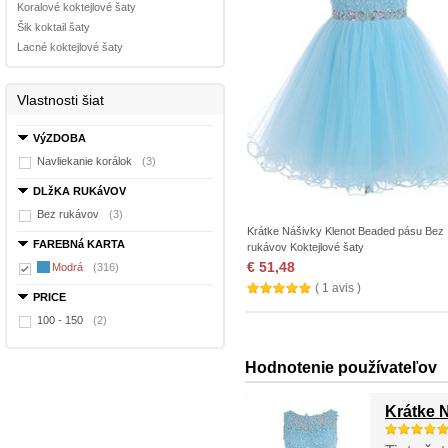
Koralové koktejlové šaty
Šik koktail šaty
Lacné koktejlové šaty
Vlastnosti šiat
VýZDOBA
Navliekanie korálok
(3)
DLžKA RUKáVOV
Bez rukávov
(3)
Krátke Nášivky Klenot Beaded pásu Bez
FAREBNá KARTA
rukávov Koktejlové šaty
€ 51,48
Modrá
(316)
( 1 avis )
PRICE
100 - 150
(2)
Hodnotenie používateľov
Krátke 