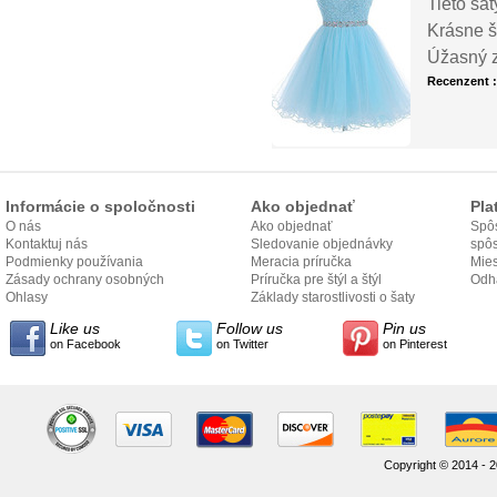
Tieto ša
Krásne š
Úžasný z
Recenzent 
Informácie o spoločnosti
Ako objednať
Pla
O nás
Ako objednať
Spôs
Kontaktuj nás
Sledovanie objednávky
spô
Podmienky používania
Meracia príručka
Mies
Zásady ochrany osobných
Príručka pre štýl a štýl
odo
Odh
údajov
Ohlasy
Základy starostlivosti o šaty
Like us
Follow us
Pin us
on Facebook
on Twitter
on Pinterest
Copyright © 2014 - 