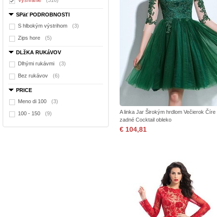
Vyšívanie
(316)
SPäť PODROBNOSTI
S hlbokým výstrihom
(3)
Zips hore
(5)
DLžKA RUKáVOV
Dlhými rukávmi
(3)
Bez rukávov
(6)
PRICE
Meno di 100
(3)
A linka Jar Širokým hrdlom Večierok Číre
100 - 150
(9)
zadné Cocktail obleko
€ 104,81