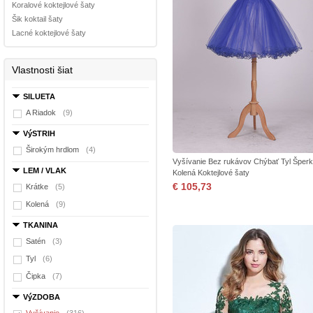
Koralové koktejlové šaty
Šik koktail šaty
Lacné koktejlové šaty
Vlastnosti šiat
SILUETA
A Riadok
(9)
VýSTRIH
Širokým hrdlom
(4)
Vyšívanie Bez rukávov Chýbať Tyl Šperk
LEM / VLAK
Kolená Koktejlové šaty
€ 105,73
Krátke
(5)
Kolená
(9)
TKANINA
Satén
(3)
Tyl
(6)
Čipka
(7)
VýZDOBA