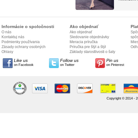
Informácie o spoločnosti
Ako objednať
Pla
O nás
Ako objednať
Spôs
Kontaktuj nás
Sledovanie objednávky
spô
Podmienky používania
Meracia príručka
Mies
Zásady ochrany osobných
Príručka pre štýl a štýl
odo
Odh
údajov
Ohlasy
Základy starostlivosti o šaty
Like us
Follow us
Pin us
on Facebook
on Twitter
on Pinterest
Copyright © 2014 - 