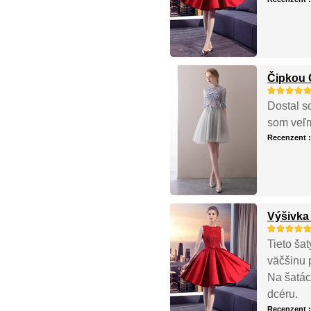
Čipkou O
Dostal s
som veľmi
Recenzent 
Výšivka 
Tieto ša
väčšinu 
Na šatác
dcéru.
Recenzent 