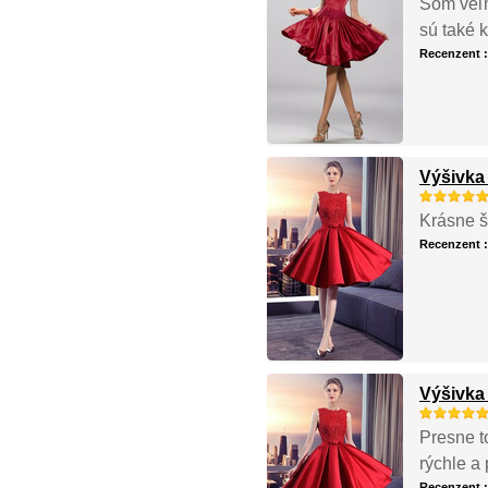
Som veľmi
sú také 
Recenzent 
Výšivka 
Krásne š
Recenzent 
Výšivka 
Presne t
rýchle a
Recenzent 