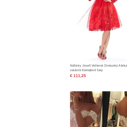
Nášivky Jeseň Večierok Drobunký A linka 
rukávmi Koktejlové šaty
€ 111,25