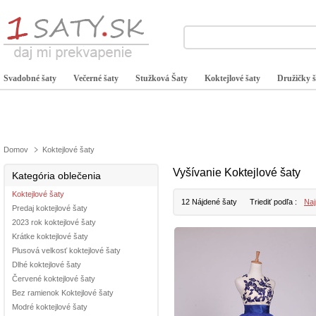
Svadobné šaty
Večerné šaty
Stužková Šaty
Koktejlové šaty
Družičky š
Domov
Koktejlové šaty
Vyšívanie Koktejlové šaty
Kategória oblečenia
Koktejlové šaty
12 Nájdené šaty
Triediť podľa :
Naj
Predaj koktejlové šaty
2023 rok koktejlové šaty
Krátke koktejlové šaty
Plusová velkosť koktejlové šaty
Dlhé koktejlové šaty
Červené koktejlové šaty
Bez ramienok Koktejlové šaty
Modré koktejlové šaty