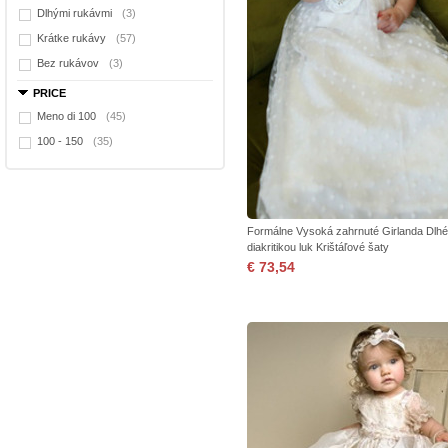
Dlhými rukávmi
(3)
Krátke rukávy
(57)
Bez rukávov
(3)
PRICE
Meno di 100
(45)
100 - 150
(35)
Formálne Vysoká zahrnuté Girlanda Dlhé
diakritikou luk Krištáľové šaty
€ 73,54