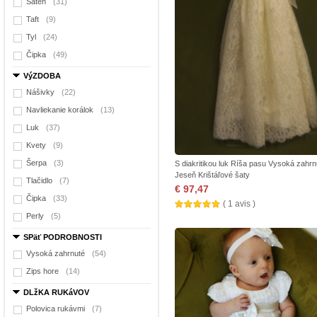
Satén
(31)
Taft
(9)
Tyl
(24)
Čipka
(49)
VýZDOBA
Nášivky
(22)
Navliekanie korálok
(13)
Luk
(37)
Kvety
(9)
Šerpa
(3)
S diakritikou luk Ríša pasu Vysoká zahrn
Jeseň Krištáľové šaty
Tlačidlo
(7)
€ 97,47
Čipka
(33)
( 1 avis )
Perly
(5)
SPäť PODROBNOSTI
Vysoká zahrnuté
(54)
Zips hore
(14)
DLžKA RUKáVOV
Polovica rukávmi
(7)