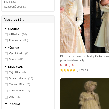
Flitre Šaty
Svadobné doplnky
Vlastnosti šiat
SILUETA
A Riadok
(20)
Princezná
(54)
VýSTRIH
Vysoká krk
(6)
Dlhé Jar Formálne Drobunký Čipka Prír
Šperk
(69)
pása Krištáľové šaty
€ 101,15
LEM / VLAK
( 1 avis )
Čaj dĺžka
(8)
Dĺžka podlahy
(13)
Členok dĺžka
(5)
Zamiesť vlak
(4)
Dlhé
(53)
TKANINA