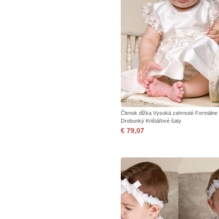
Členok dĺžka Vysoká zahrnuté Formálne
Drobunký Krištáľové šaty
€ 79,07