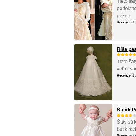
Tieto šat
perfektn
pekne!
Recenzent 
Ríša pa
Tieto ša
veľmi sp
Recenzent 
Šperk P
Šaty sú k
butik ro
Recenzent 