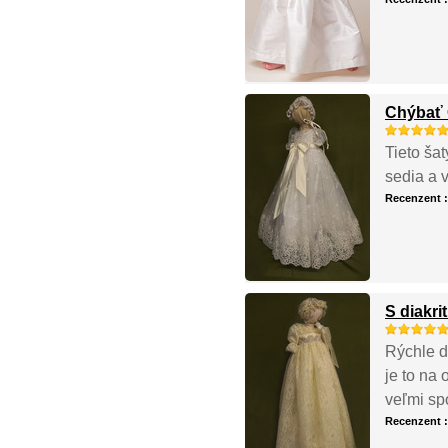
Chýbať 
Tieto šat
sedia a 
Recenzent 
S diakri
Rýchle do
je to na 
veľmi sp
Recenzent 