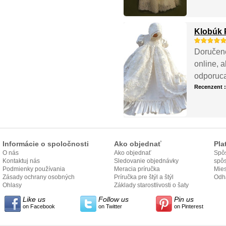
Klobúk 
Doručené
online, 
odporuca
Recenzent 
Informácie o spoločnosti
Ako objednať
Pla
O nás
Ako objednať
Spôs
Kontaktuj nás
Sledovanie objednávky
spô
Podmienky používania
Meracia príručka
Mies
Zásady ochrany osobných
Príručka pre štýl a štýl
odo
Odh
údajov
Ohlasy
Základy starostlivosti o šaty
Like us
Follow us
Pin us
on Facebook
on Twitter
on Pinterest