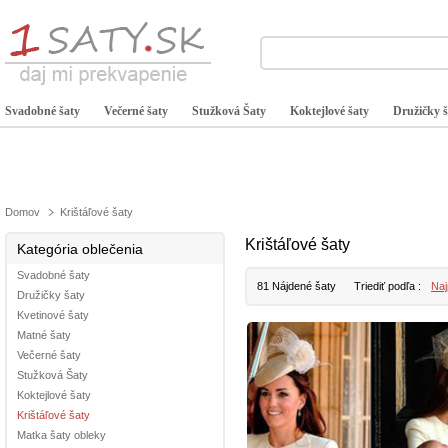
Svadobné šaty
Večerné šaty
Stužková Šaty
Koktejlové šaty
Družičky š
Domov
Krištáľové šaty
Krištáľové šaty
Kategória oblečenia
Svadobné šaty
81 Nájdené šaty
Triediť podľa :
Naj
Družičky šaty
Kvetinové šaty
Matné šaty
Večerné šaty
Stužková Šaty
Koktejlové šaty
Krištáľové šaty
Matka šaty obleky