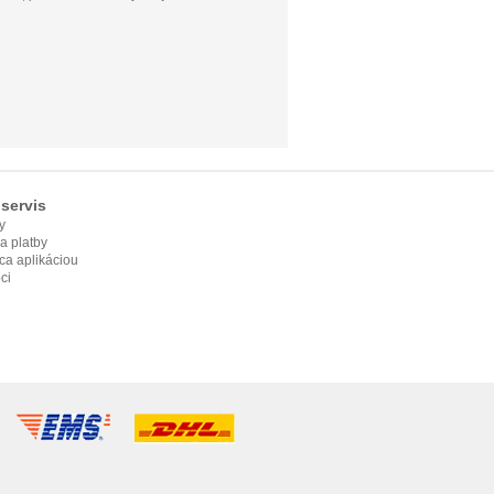
servis
y
ia platby
ca aplikáciou
ci