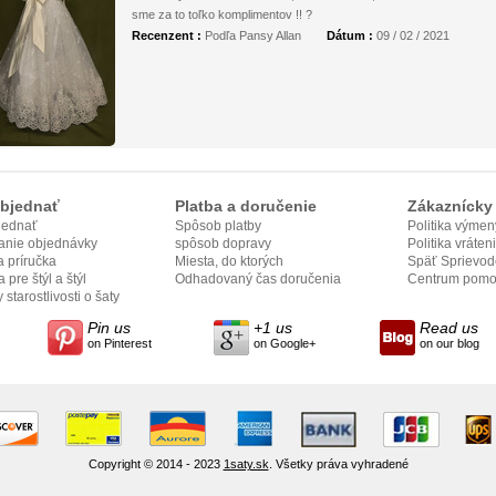
sme za to toľko komplimentov !! ?
Recenzent :
Podľa Pansy Allan
Dátum :
09 / 02 / 2021
bjednať
Platba a doručenie
Zákaznícky 
jednať
Spôsob platby
Politika výmen
anie objednávky
spôsob dopravy
Politika vráten
 príručka
Miesta, do ktorých
Späť Sprievod
 pre štýl a štýl
odovzdame
Odhadovaný čas doručenia
Centrum pomo
 starostlivosti o šaty
Pin us
+1 us
Read us
on Pinterest
on Google+
on our blog
Copyright © 2014 - 2023
1saty.sk
. Všetky práva vyhradené