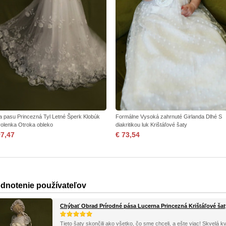
a pasu Princezná Tyl Letné Šperk Klobúk
Formálne Vysoká zahrnuté Girlanda Dlhé S
olenka Otroka obleko
diakritikou luk Krištáľové šaty
97,47
€ 73,54
dnotenie používateľov
Chýbať Obrad Prírodné pása Lucerna Princezná Krištáľové šat
Tieto šaty skončili ako všetko, čo sme chceli, a ešte viac! Skvelá kv