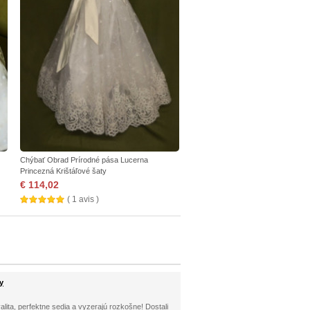
Chýbať Obrad Prírodné pása Lucerna
Princezná Krištáľové šaty
€ 114,02
( 1 avis )
y
alita, perfektne sedia a vyzerajú rozkošne! Dostali