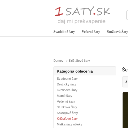
Svadobné šaty
Večerné šaty
Stužková Šaty
Domov
Krištáľové šaty
Še
Kategória oblečenia
Svadobné šaty
3
Družičky šaty
Kvetinové šaty
Matné šaty
Večerné šaty
Stužková Šaty
Koktejlové šaty
Krištáľové šaty
Matka šaty obleky