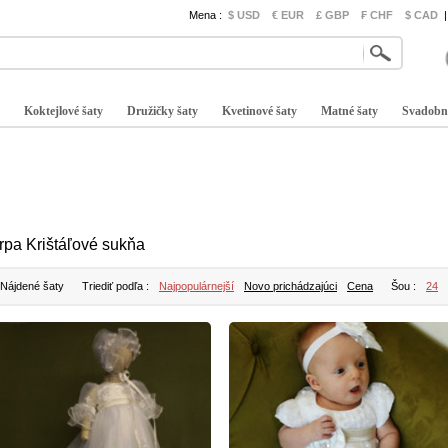
Mena :
$ USD
€ EUR
£ GBP
₣ CHF
$ CAD
|
Koktejlové šaty
Družičky šaty
Kvetinové šaty
Matné šaty
Svadobn
rpa Krištáľové sukňa
 Nájdené šaty
Triediť podľa :
Najpopulárnejší
Novo prichádzajúci
Cena
Šou :
24