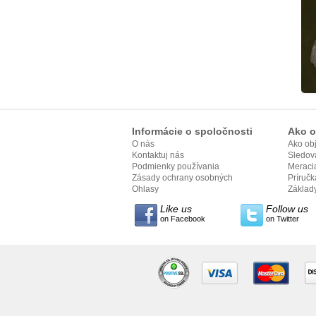
Informácie o spoločnosti
Ako o
O nás
Ako ob
Kontaktuj nás
Sledov
Podmienky používania
Meracia
Zásady ochrany osobných
Príručka
údajov
Ohlasy
Základy
Like us
Follow us
on Facebook
on Twitter