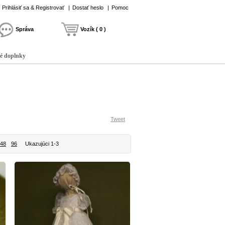
Prihlásiť sa & Registrovať
|
Dostať heslo
|
Pomoc
Správa
Vozík ( 0 )
é doplnky
Tweet
48
96
Ukazujúci 1-3