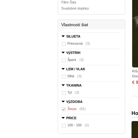
Flitre Šaty
Svadobné doplnky
Vlastnosti šiat
SILUETA
Princezná
(3)
VýSTRIH
Šperk
(3)
LEM / VLAK
Ríš
Dlhé
(3)
Dov
€ 
TKANINA
Tyl
(3)
VýZDOBA
Šerpa
(81)
Ho
PRICE
100 - 150
(2)