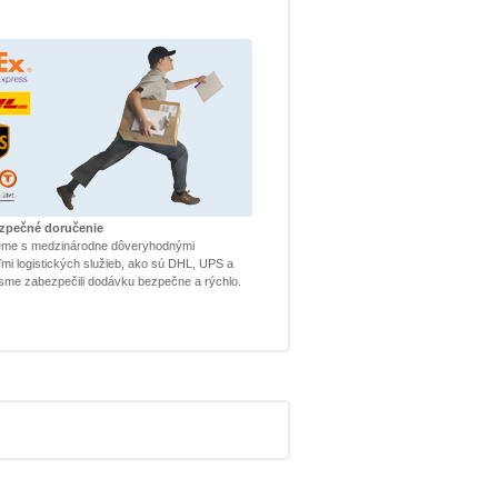
ezpečné doručenie
eme s medzinárodne dôveryhodnými
mi logistických služieb, ako sú DHL, UPS a
sme zabezpečili dodávku bezpečne a rýchlo.