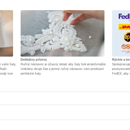
Delikátny prístroj
Rýchle a b
e vaše šaty,
Ručný nástavec je úžasný detail, aby šaty boli atraktívnejšie.
Spolupracuj
 Naši
Unikátny dizajn šiat a jemný ručný nástavec vám predstaví
poskytovateľ
onalý tvar
perfektné šaty.
FedEX, aby 