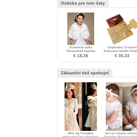
Ozdoba pre toto šaty
Svadobná šatka
Serpentine 10 kusov
Romantická kaplnka
Krytované tlačidlo Festi
Studená bez rukávov
Najlepšie obchodné nec
€ 18,38
€ 30,33
Bowknot
Zákazníci tiež spokojní
Dlhé Jar Formálne
Tyl Luk Vysoká zahrnu
Drobunký Čipka Prírodné
Formálne Spadnúť Trič