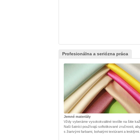
Profesionálna a seriózna práca
Jemné materiály
Vždy vyberáme vysokokvalitné textílie na šitie kaž
Naši šatníci používajú sofistikované zručnosti, ab
s žiarivými farbami, bohatými textúrami a lesklými.