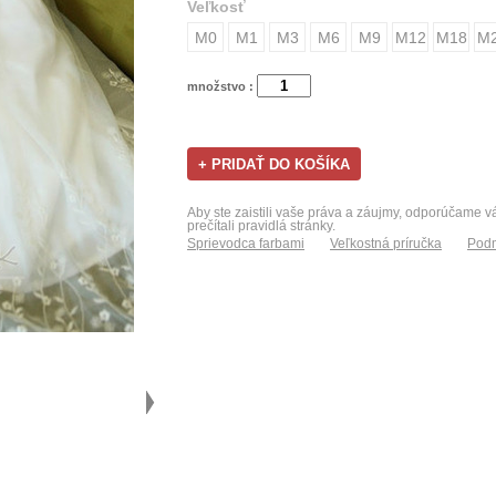
Veľkosť
M0
M1
M3
M6
M9
M12
M18
M
množstvo :
Aby ste zaistili vaše práva a záujmy, odporúčame 
prečítali pravidlá stránky.
Sprievodca farbami
Veľkostná príručka
Podm