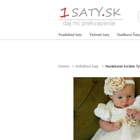
Svadobné šaty
Večerné šaty
Stužková Šaty
Domov
Krištáľové šaty
Navliekanie korálok Ty