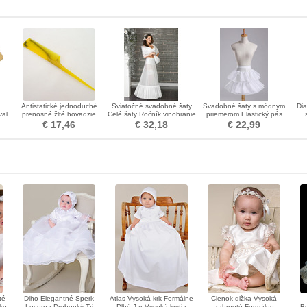
Antistatické jednoduché
Sviatočné svadobné šaty
Svadobné šaty s módnym
Di
val
prenosné žlté hovädzie
Celé šaty Ročník vinobranie
priemerom Elastický pás
hty
šľachy Malá ozdoba
Biele Terylene Dve ráfy
Krátke šaty
€ 17,46
€ 32,18
€ 22,99
té
Dlho Elegantné Šperk
Atlas Vysoká krk Formálne
Členok dĺžka Vysoká
ko
Lucerna Drobunký Tri
Dlhé Jar Vysoká krytia
zahrnuté Formálne
Bu