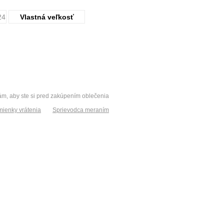
24
Vlastná veľkosť
vám, aby ste si pred zakúpením oblečenia
ienky vrátenia
Sprievodca meraním