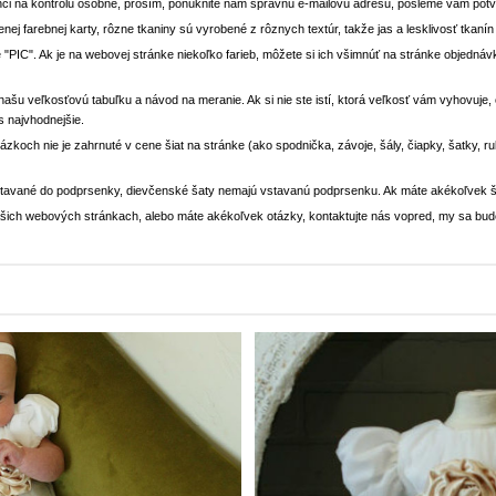
ci na kontrolu osobne, prosím, ponúknite nám správnu e-mailovú adresu, pošleme vám potvr
enej farebnej karty, rôzne tkaniny sú vyrobené z rôznych textúr, takže jas a lesklivosť tkaní
 "PIC". Ak je na webovej stránke niekoľko farieb, môžete si ich všimnúť na stránke objedn
i našu veľkosťovú tabuľku a návod na meranie. Ak si nie ste istí, ktorá veľkosť vám vyhovuje
s najvhodnejšie.
rázkoch nie je zahrnuté v cene šiat na stránke (ako spodnička, závoje, šály, čiapky, šatky, 
stavané do podprsenky, dievčenské šaty nemajú vstavanú podprsenku. Ak máte akékoľvek š
 našich webových stránkach, alebo máte akékoľvek otázky, kontaktujte nás vopred, my sa bu