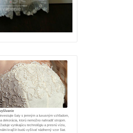
vyšívanie
investujte šaty s jemným a luxusným vzhľadom,
lna dekorácia, ktorú nemožno nahradiť strojom.
žaduje vynikajúcu technológiu a presnú víziu,
nálni krajčíri budú vyšívať nádherný vzor šiat.