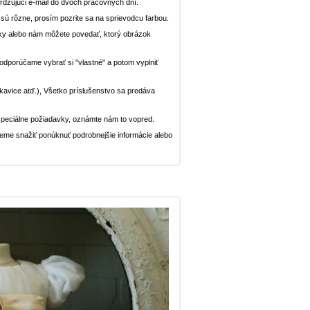
dzujúci e-mail do dvoch pracovných dní.
n sú rôzne, prosím pozrite sa na sprievodcu farbou.
ávky alebo nám môžete povedať, ktorý obrázok
, odporúčame vybrať si "vlastné" a potom vyplniť
rukavice atď.), Všetko príslušenstvo sa predáva
peciálne požiadavky, oznámte nám to vopred.
deme snažiť ponúknuť podrobnejšie informácie alebo