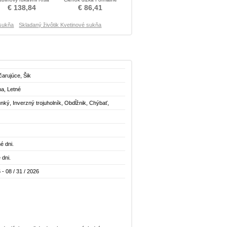
pasu Otroške obleko
Otroške obleko
€ 138,84
€ 86,41
 sukňa
Skladaný živôtik Kvetinové sukňa
čarujúce, Šik
na, Letné
ký, Inverzný trojuholník, Obdĺžnik, Chýbať,
odiny
é dni.
 dni.
 - 08 / 31 / 2026