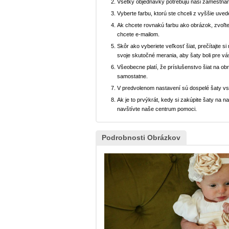
Všetky objednávky potrebujú naši zamestnan
Vyberte farbu, ktorú ste chceli z vyššie uved
Ak chcete rovnakú farbu ako obrázok, zvoľte
chcete e-mailom.
Skôr ako vyberiete veľkosť šiat, prečítajte s
svoje skutočné merania, aby šaty boli pre vá
Všeobecne platí, že príslušenstvo šiat na ob
samostatne.
V predvolenom nastavení sú dospelé šaty v
Ak je to prvýkrát, kedy si zakúpite šaty na
navštívte naše centrum pomoci.
Podrobnosti Obrázkov