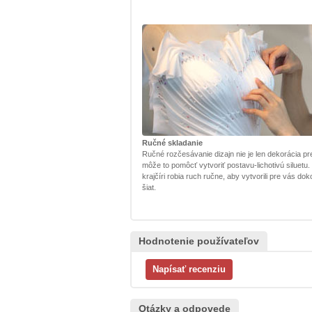
Ručné skladanie
Ručné rozčesávanie dizajn nie je len dekorácia pr
môže to pomôcť vytvoriť postavu-lichotivú siluetu.
krajčíri robia ruch ručne, aby vytvorili pre vás dok
šiat.
Hodnotenie používateľov
Otázky a odpovede