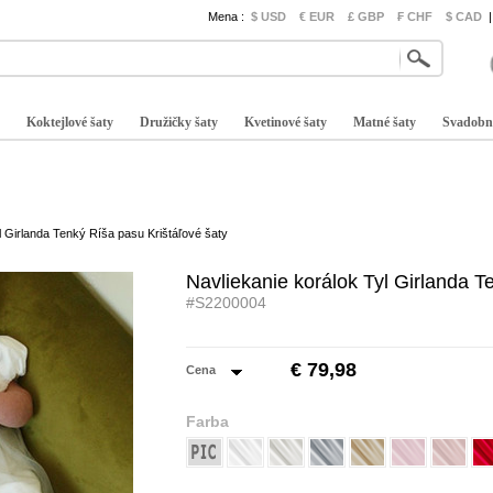
Mena :
$ USD
€ EUR
£ GBP
₣ CHF
$ CAD
|
Koktejlové šaty
Družičky šaty
Kvetinové šaty
Matné šaty
Svadobn
l Girlanda Tenký Ríša pasu Krištáľové šaty
Navliekanie korálok Tyl Girlanda T
#S2200004
€ 79,98
Cena
Farba