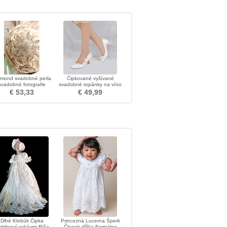
amond svadobné perla
Čipkované vyšívané
svadobné fotografie
svadobné topánky na víno
rozloženie dekorácie
podpätkové spoločenské
€ 53,33
€ 49,99
nápady drží kvety
topánky
Dlhé Klobúk Čipka
Princezná Lucerna Šperk
blinový rukávmi Ríša
Členok dĺžka Formálne