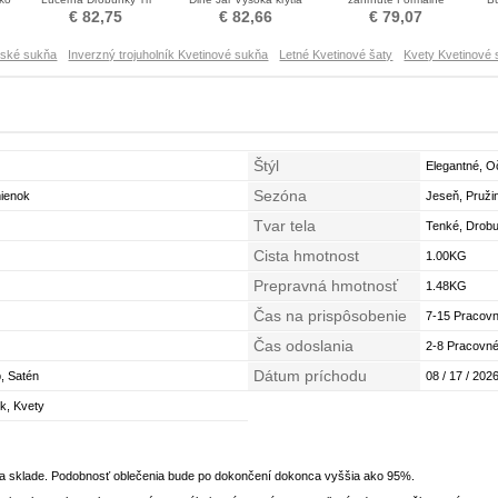
štvrtiny rukávy Otroka
Krištáľové šaty
Drobunký Krištáľové šaty
€ 82,75
€ 82,66
€ 79,07
obleko
tské sukňa
Inverzný trojuholník Kvetinové sukňa
Letné Kvetinové šaty
Kvety Kvetinové
Štýl
Elegantné, O
Sezóna
mienok
Jeseň, Pruži
Tvar tela
Tenké, Drobun
Cista hmotnost
Presýpacie h
1.00KG
Prepravná hmotnosť
1.48KG
Čas na prispôsobenie
7-15 Pracovn
Čas odoslania
2-8 Pracovné
Dátum príchodu
, Satén
08 / 17 / 2026
ok, Kvety
na sklade. Podobnosť oblečenia bude po dokončení dokonca vyššia ako 95%.