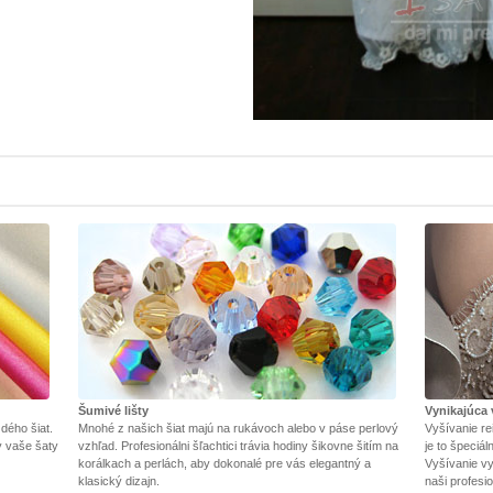
Šumivé lišty
Vynikajúca 
dého šiat.
Mnohé z našich šiat majú na rukávoch alebo v páse perlový
Vyšívanie re
y vaše šaty
vzhľad. Profesionálni šľachtici trávia hodiny šikovne šitím na
je to špeciá
korálkach a perlách, aby dokonalé pre vás elegantný a
Vyšívanie vy
klasický dizajn.
naši profesio