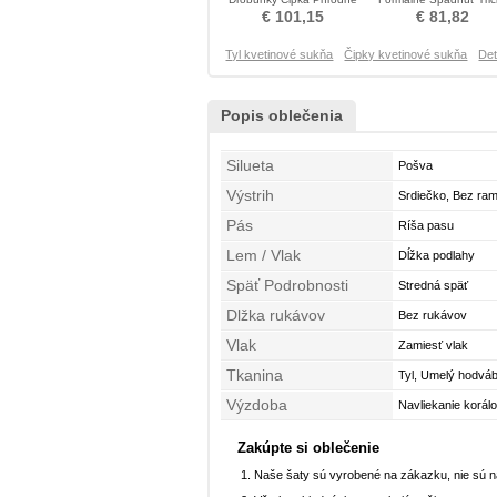
pása Krištáľové šaty
Otroške obleko
€ 101,15
€ 81,82
Tyl kvetinové sukňa
Čipky kvetinové sukňa
De
Popis oblečenia
Silueta
Pošva
Výstrih
Srdiečko, Bez ra
Pás
Ríša pasu
Lem / Vlak
Dĺžka podlahy
Späť Podrobnosti
Stredná späť
Dlžka rukávov
Bez rukávov
Vlak
Zamiesť vlak
Tkanina
Tyl, Umelý hodváb
Výzdoba
Navliekanie korál
Zakúpte si oblečenie
Naše šaty sú vyrobené na zákazku, nie sú 