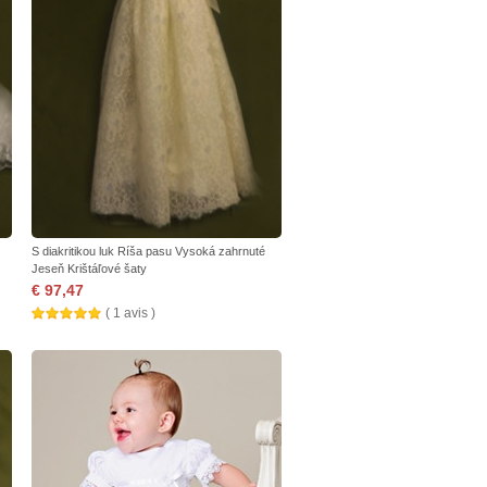
S diakritikou luk Ríša pasu Vysoká zahrnuté
Jeseň Krištáľové šaty
€ 97,47
( 1 avis )