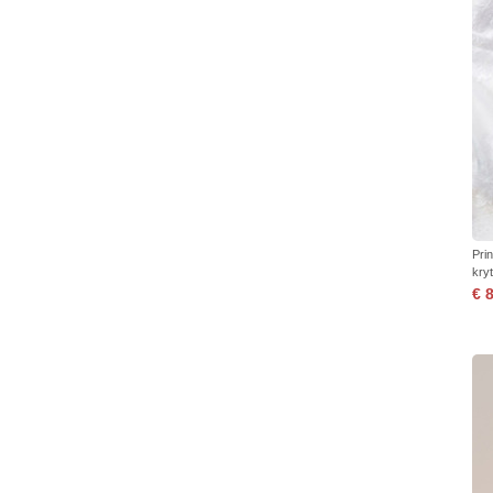
Pri
kryt
€ 