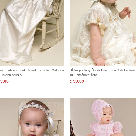
oká zahrnuté Luk Klenot Formálne Girlanda
Dĺžka podlahy Šperk Princezná S diakritikou
t Otroka obleko
luk Krištáľové šaty
79,06
€ 90,09