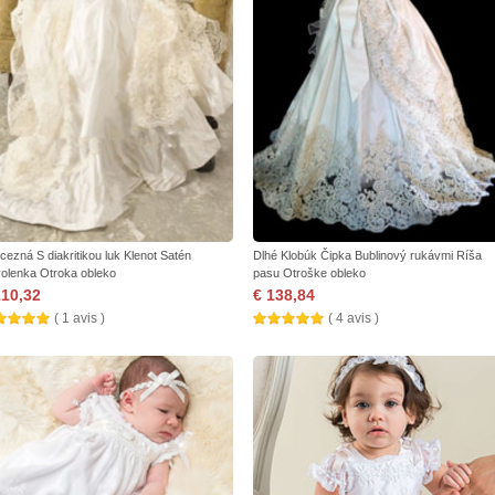
ncezná S diakritikou luk Klenot Satén
Dlhé Klobúk Čipka Bublinový rukávmi Ríša
olenka Otroka obleko
pasu Otroške obleko
110,32
€ 138,84
( 1 avis )
( 4 avis )