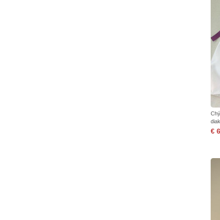
Chý
diak
€ 