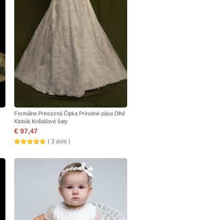
Formálne Princezná Čipka Prírodné pása Dlhé
Klobúk Krištáľové šaty
€ 97,47
( 3 avis )