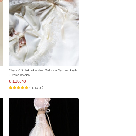
a
Chýbať S diakritikou luk Girlanda Vysoká krytia
Otroka obleko
€ 116,78
( 2 avis )