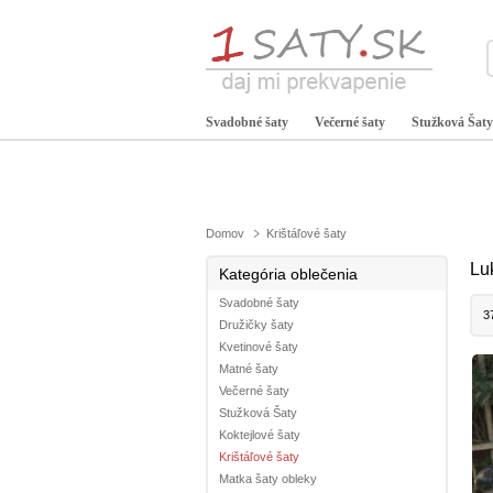
Svadobné šaty
Večerné šaty
Stužková Šaty
Domov
Krištáľové šaty
Lu
Kategória oblečenia
Svadobné šaty
3
Družičky šaty
Kvetinové šaty
Matné šaty
Večerné šaty
Stužková Šaty
Koktejlové šaty
Krištáľové šaty
Matka šaty obleky