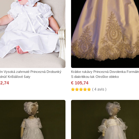
én Vysoká zahrnuté Princezná Drobunký
Krátke rukávy Princezná Dovolenka Formál
dnúť Krištáľové šaty
S diakritikou luk Otroške obleko
82,74
€ 105,74
( 4 avis )