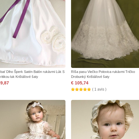
bať Dlho Šperk Satén Balón rukávmi Lúk S
Ríša pasu Viečko Polovica rukávmi Tričko
ritikou luk Krištáľové šaty
Drobunký Krištáľové šaty
69,87
€ 105,74
( 1 avis )