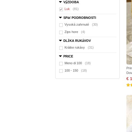
VýZDOBA
Luk
(81)
SPäť PODROBNOSTI
Vysoká zahrnuté
(30)
Zips hore
(4)
DLžKA RUKáVOV
Krátke rukávy
(31)
PRICE
Meno di 100
(18)
Pri
100 - 150
(18)
Dov
€ 