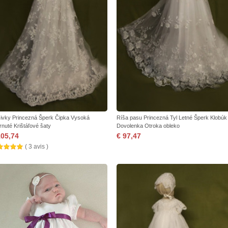
ivky Princezná Šperk Čipka Vysoká
Ríša pasu Princezná Tyl Letné Šperk Klobúk
rnuté Krištáľové šaty
Dovolenka Otroka obleko
105,74
€ 97,47
( 3 avis )