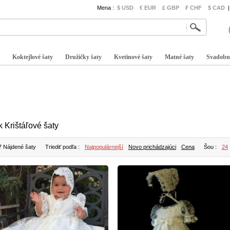
Mena :
$ USD
€ EUR
£ GBP
₣ CHF
$ CAD
|
Koktejlové šaty
Družičky šaty
Kvetinové šaty
Matné šaty
Svadobn
k Krištáľové šaty
7 Nájdené šaty
Triediť podľa :
Najpopulárnejší
Novo prichádzajúci
Cena
Šou :
24