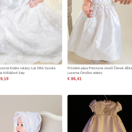
ncezná Krátke rukávy Luk Dlhé Vysoká
Prírodné pása Princezná Jeseň Členok dĺžk
ia Krištáľové šaty
Lucerna Otroške obleko
89,19
€ 86,41