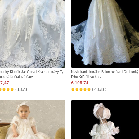
bunký Klobúk Jar Obrad Krátke rukávy Tyl
Navliekanie korálok Balón rukávmi Drobunký
ncezná Krištáľové šaty
Dlhé Krištáľové šaty
97,47
€ 105,74
( 1 avis )
( 4 avis )