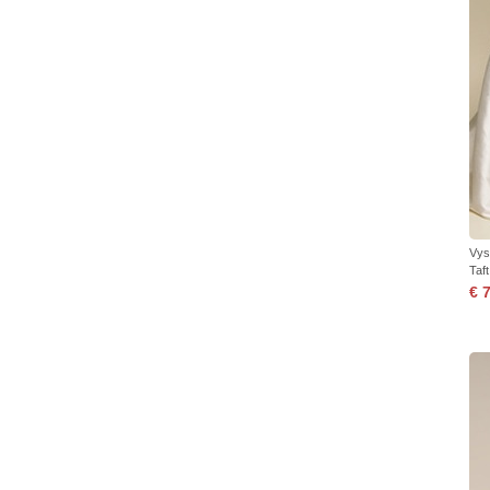
Vys
Taf
€ 