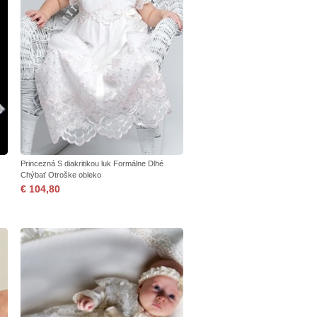
Princezná S diakritikou luk Formálne Dlhé
Chýbať Otroške obleko
€ 104,80