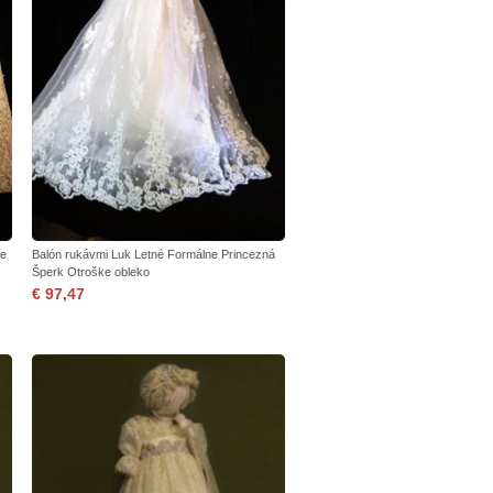
ne
Balón rukávmi Luk Letné Formálne Princezná
Šperk Otroške obleko
€ 97,47