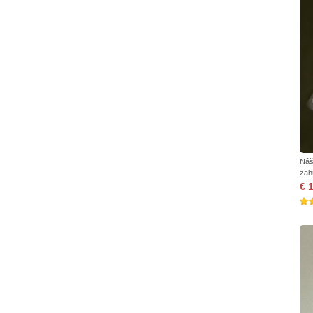
Náš
zah
€ 