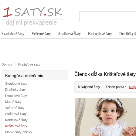
Svadobné šaty
Večerné šaty
Stužková Šaty
Koktejlové šaty
Družičky š
Domov
Krištáľové šaty
Členok dĺžka Krištáľové šaty
Kategória oblečenia
Svadobné šaty
5 Nájdené šaty
Triediť podľa :
Najp
Družičky šaty
Kvetinové šaty
Matné šaty
Večerné šaty
Stužková Šaty
Koktejlové šaty
Krištáľové šaty
Matka šaty obleky