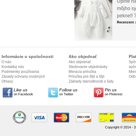
Úplne ná
môjho sy
pekne!! 
Recenzent 
Informácie o spoločnosti
Ako objednať
Pla
O nás
Ako objednať
Spôs
Kontaktuj nás
Sledovanie objednávky
spô
Podmienky používania
Meracia príručka
Mies
Zásady ochrany osobných
Príručka pre štýl a štýl
odo
Odh
údajov
Ohlasy
Základy starostlivosti o šaty
Like us
Follow us
Pin us
on Facebook
on Twitter
on Pinterest
Copyright © 2014 - 