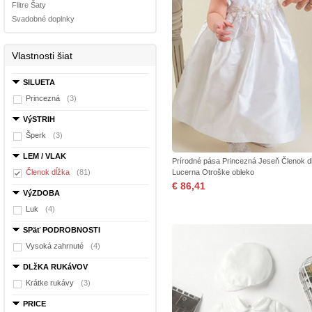
Flitre Šaty
Svadobné doplnky
Vlastnosti šiat
SILUETA
Princezná
(3)
VýSTRIH
Šperk
(3)
LEM / VLAK
Prírodné pása Princezná Jeseň Členok d
Členok dĺžka
(81)
Lucerna Otroške obleko
€ 86,41
VýZDOBA
Luk
(4)
SPäť PODROBNOSTI
Vysoká zahrnuté
(4)
DLžKA RUKáVOV
Krátke rukávy
(3)
PRICE