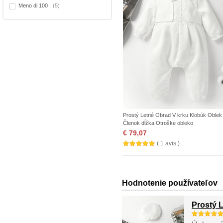
Meno di 100
(5)
Prostý Letné Obrad V krku Klobúk Oblek
Členok dĺžka Otroške obleko
€ 79,07
( 1 avis )
Hodnotenie používateľov
Prostý 