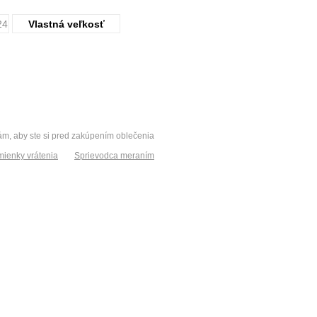
24
Vlastná veľkosť
vám, aby ste si pred zakúpením oblečenia
ienky vrátenia
Sprievodca meraním