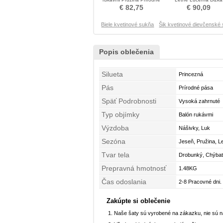
pása Otroške obleko
podlahy Krištáľové ša
€ 82,75
€ 90,09
Biele kvetinové sukňa
Šik kvetinové dievčenské
Popis oblečenia
Silueta
Princezná
Pás
Prírodné pása
Späť Podrobnosti
Vysoká zahrnuté
Typ objímky
Balón rukávmi
Výzdoba
Nášivky, Luk
Sezóna
Jeseň, Pružina, L
Tvar tela
Drobunký, Chýba
Prepravná hmotnosť
1.48KG
Čas odoslania
2-8 Pracovné dni.
Zakúpte si oblečenie
Naše šaty sú vyrobené na zákazku, nie sú 