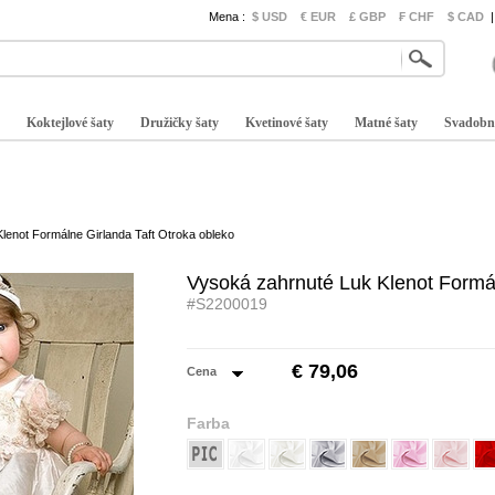
Mena :
$ USD
€ EUR
£ GBP
₣ CHF
$ CAD
|
Koktejlové šaty
Družičky šaty
Kvetinové šaty
Matné šaty
Svadobn
lenot Formálne Girlanda Taft Otroka obleko
Vysoká zahrnuté Luk Klenot Formál
#S2200019
€ 79,06
Cena
Farba