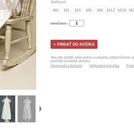
Veľkosť
M0
M1
M3
M6
M9
M12
M18
M
množstvo :
Aby ste zaistili vaše práva a záujmy, odporúčame 
prečítali pravidlá stránky.
Sprievodca farbami
Veľkostná príručka
Podm