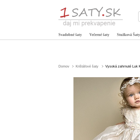
Svadobné šaty
Večerné šaty
Stužková Šaty
Domov
Krištáľové šaty
Vysoká zahrnuté Luk K