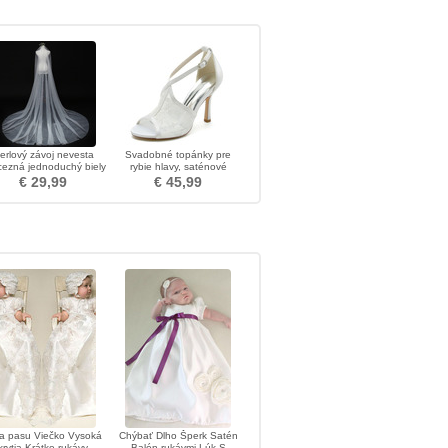
erlový závoj nevesta
Svadobné topánky pre
cezná jednoduchý biely
rybie hlavy, saténové
závoj 3M
svadobné topánky, ihlové
€ 29,99
€ 45,99
šaty, topánky vysokej kvality
pre banketové topánky
a pasu Viečko Vysoká
Chýbať Dlho Šperk Satén
krytia Krátke rukávy
Balón rukávmi Lúk S