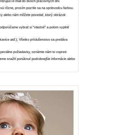
dzujúci e-mail do dvoch pracovných dní.
n sú rôzne, prosím pozrite sa na sprievodcu farbou.
ávky alebo nám môžete povedať, ktorý obrázok
, odporúčame vybrať si "vlastné" a potom vyplniť
rukavice atď.), Všetko príslušenstvo sa predáva
peciálne požiadavky, oznámte nám to vopred.
deme snažiť ponúknuť podrobnejšie informácie alebo