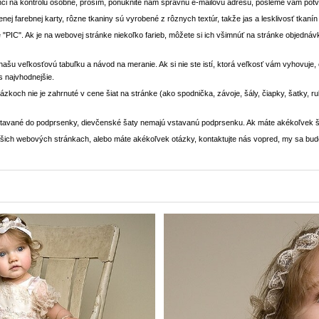
ci na kontrolu osobne, prosím, ponúknite nám správnu e-mailovú adresu, pošleme vám potvr
enej farebnej karty, rôzne tkaniny sú vyrobené z rôznych textúr, takže jas a lesklivosť tkaní
 "PIC". Ak je na webovej stránke niekoľko farieb, môžete si ich všimnúť na stránke objedn
i našu veľkosťovú tabuľku a návod na meranie. Ak si nie ste istí, ktorá veľkosť vám vyhovuje
s najvhodnejšie.
rázkoch nie je zahrnuté v cene šiat na stránke (ako spodnička, závoje, šály, čiapky, šatky, 
stavané do podprsenky, dievčenské šaty nemajú vstavanú podprsenku. Ak máte akékoľvek š
 našich webových stránkach, alebo máte akékoľvek otázky, kontaktujte nás vopred, my sa bu