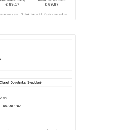
Krištáľové šaty
diakritikou luk Krištáľové
€ 89,17
€ 69,87
šaty
vetinové šaty
S diakritikou luk Kvetinové sukňa
y
 Obrad, Dovolenka, Svadobné
é dni.
 - 08 / 30 / 2026