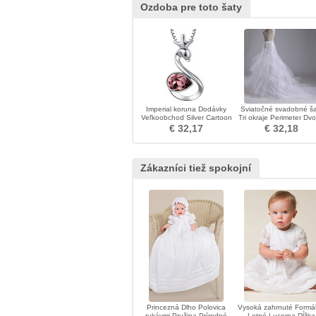
Ozdoba pre toto šaty
Imperial koruna Dodávky
Sviatočné svadobné ša
Veľkoobchod Silver Cartoon
Tri okraje Perimeter Dvoj
ženy náhrdelník
priadza Mermaid Svado
€ 32,17
€ 32,18
šaty
Zákazníci tiež spokojní
Princezná Dlho Polovica
Vysoká zahrnuté Formá
rukávmi Pružina Prírodné
Letné Lucerna Dĺžka