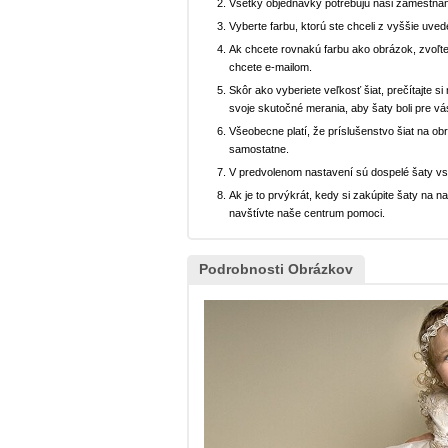
Všetky objednávky potrebujú naši zamestnan
Vyberte farbu, ktorú ste chceli z vyššie uved
Ak chcete rovnakú farbu ako obrázok, zvoľte
chcete e-mailom.
Skôr ako vyberiete veľkosť šiat, prečítajte s
svoje skutočné merania, aby šaty boli pre vá
Všeobecne platí, že príslušenstvo šiat na ob
samostatne.
V predvolenom nastavení sú dospelé šaty v
Ak je to prvýkrát, kedy si zakúpite šaty na
navštívte naše centrum pomoci.
Podrobnosti Obrázkov