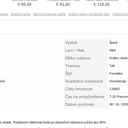
ty
Skladaný Bublinový rukávmi
Otroške obleko
Otroka obleko
€ 85,50
€ 81,82
€ 110,32
Otroka obleko
 sukňa
Detské sukňa
Klenot Kvetinové sukňa
Krátke rukávy Kvetinové šaty
Girlanda K
Výstrih
Šperk
Lem / Vlak
Dlhé
Dlžka rukávov
Krátke rukáv
Tkanina
Taft
Štýl
Formálne
Svadobné miestnosti
etné
Dochádzajú,
Cista hmotnost
ť
1.00KG
Čas na prispôsobenie
7-15 Pracovn
Dátum príchodu
08 / 16 / 2026
na sklade. Podobnosť oblečenia bude po dokončení dokonca vyššia ako 95%.