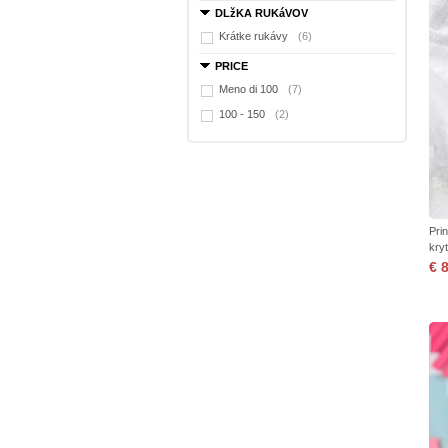
DLžKA RUKáVOV
Krátke rukávy
(6)
PRICE
Meno di 100
(7)
100 - 150
(2)
Pri
kryt
€ 