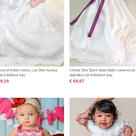
ncezná Krátke rukávy Luk Dlhé Vysoká
Chýbať Dlho Šperk Satén Balón rukávmi Lúk
ia Krištáľové šaty
diakritikou luk Krištáľové šaty
89,19
€ 69,87