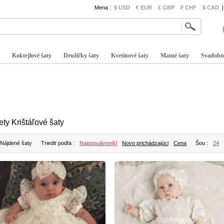
Mena :
$ USD
€ EUR
£ GBP
₣ CHF
$ CAD
|
Koktejlové šaty
Družičky šaty
Kvetinové šaty
Matné šaty
Svadobn
ety Krištáľové šaty
 Nájdené šaty
Triediť podľa :
Najpopulárnejší
Novo prichádzajúci
Cena
Šou :
24