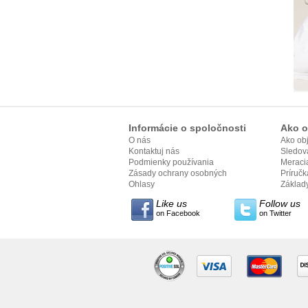
Informácie o spoločnosti
Ako o
O nás
Ako ob
Kontaktuj nás
Sledov
Podmienky používania
Meracia
Zásady ochrany osobných
Príručka
údajov
Ohlasy
Základy
Like us
Follow us
on Facebook
on Twitter