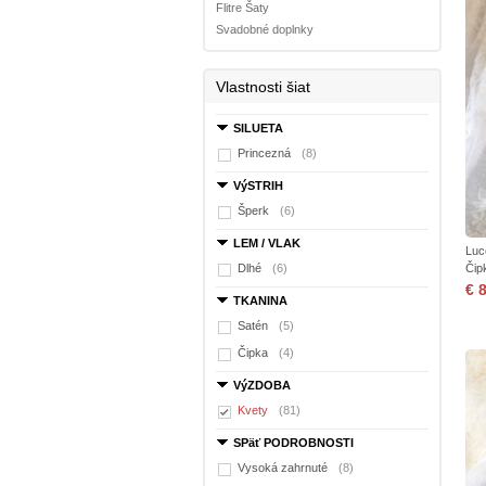
Flitre Šaty
Svadobné doplnky
Vlastnosti šiat
SILUETA
Princezná
(8)
VýSTRIH
Šperk
(6)
LEM / VLAK
Luc
Dlhé
(6)
Čip
€ 
TKANINA
Satén
(5)
Čipka
(4)
VýZDOBA
Kvety
(81)
SPäť PODROBNOSTI
Vysoká zahrnuté
(8)