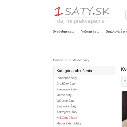
Svadobné šaty
Večerné šaty
Stužková Šaty
Domov
Krištáľové šaty
Kv
Kategória oblečenia
Svadobné šaty
9
Družičky šaty
Kvetinové šaty
Matné šaty
Večerné šaty
Stužková Šaty
Koktejlové šaty
Krištáľové šaty
Matka šaty obleky