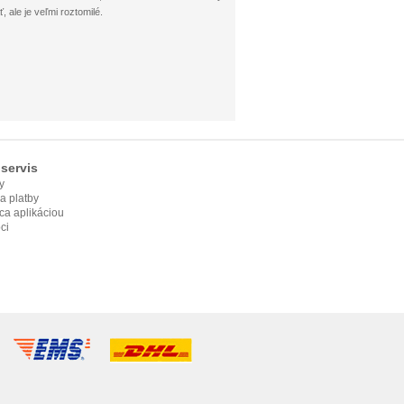
 ale je veľmi roztomilé.
servis
y
ia platby
ca aplikáciou
ci