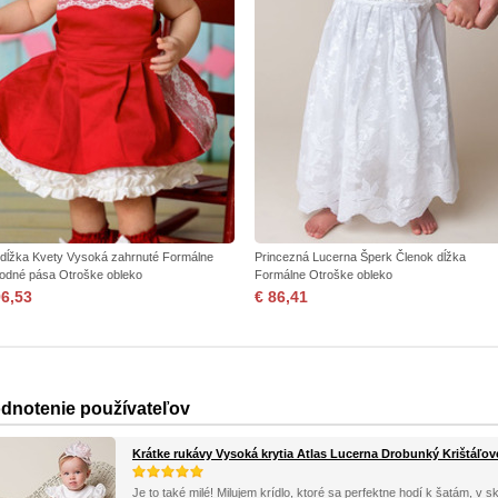
 dĺžka Kvety Vysoká zahrnuté Formálne
Princezná Lucerna Šperk Členok dĺžka
rodné pása Otroške obleko
Formálne Otroške obleko
96,53
€ 86,41
dnotenie používateľov
Krátke rukávy Vysoká krytia Atlas Lucerna Drobunký Krištáľov
Je to také milé! Milujem krídlo, ktoré sa perfektne hodí k šatám, v