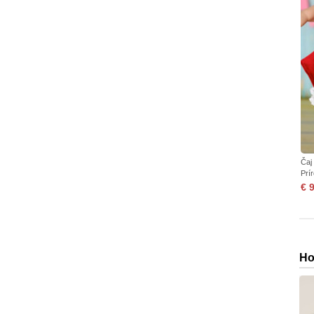
Čaj
Prí
€ 
Ho