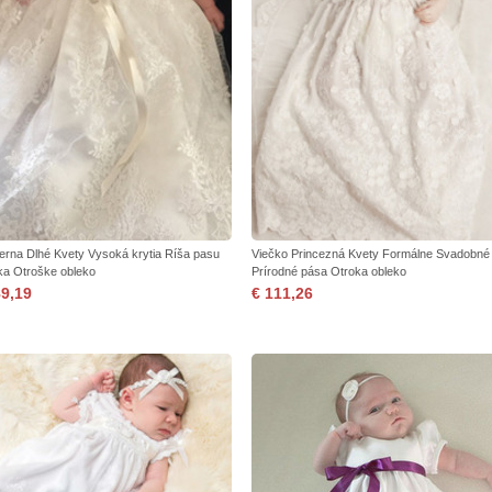
erna Dlhé Kvety Vysoká krytia Ríša pasu
Viečko Princezná Kvety Formálne Svadobné
ka Otroške obleko
Prírodné pása Otroka obleko
89,19
€ 111,26