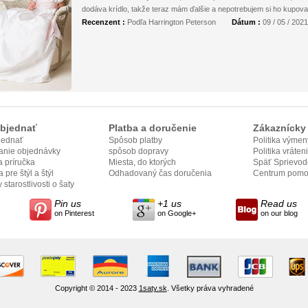
dodáva krídlo, takže teraz mám ďalšie a nepotrebujem si ho kupovať,
Recenzent :
Podľa Harrington Peterson
Dátum :
09 / 05 / 2021
bjednať
Platba a doručenie
Zákaznícky 
jednať
Spôsob platby
Politika výmen
anie objednávky
spôsob dopravy
Politika vráten
 príručka
Miesta, do ktorých
Späť Sprievod
 pre štýl a štýl
odovzdame
Odhadovaný čas doručenia
Centrum pomo
 starostlivosti o šaty
Pin us
+1 us
Read us
on Pinterest
on Google+
on our blog
Copyright © 2014 - 2023
1saty.sk
. Všetky práva vyhradené