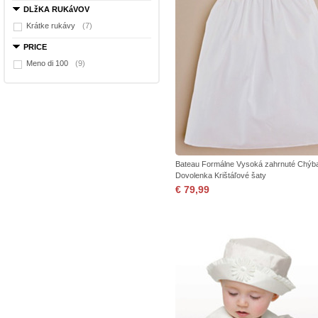
DLžKA RUKáVOV
Krátke rukávy
(7)
PRICE
Meno di 100
(9)
Bateau Formálne Vysoká zahrnuté Chýb
Dovolenka Krištáľové šaty
€ 79,99