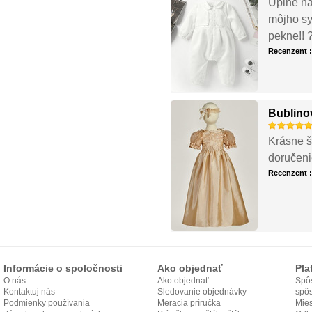
Úplne ná
môjho sy
pekne!! 
Recenzent 
Bublinov
Krásne š
doručeni
Recenzent 
Informácie o spoločnosti
Ako objednať
Pla
O nás
Ako objednať
Spôs
Kontaktuj nás
Sledovanie objednávky
spô
Podmienky používania
Meracia príručka
Mies