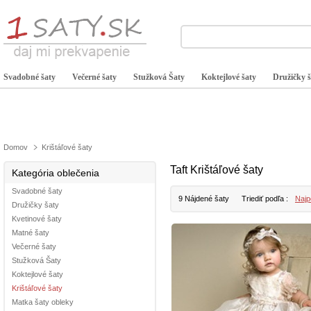
Svadobné šaty
Večerné šaty
Stužková Šaty
Koktejlové šaty
Družičky š
Domov
Krištáľové šaty
Taft Krištáľové šaty
Kategória oblečenia
Svadobné šaty
9 Nájdené šaty
Triediť podľa :
Najp
Družičky šaty
Kvetinové šaty
Matné šaty
Večerné šaty
Stužková Šaty
Koktejlové šaty
Krištáľové šaty
Matka šaty obleky