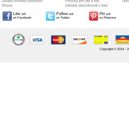
Zásady ochrany osobných
Príručka pre štýl a štýl
odo
Odh
údajov
Ohlasy
Základy starostlivosti o šaty
Like us
Follow us
Pin us
on Facebook
on Twitter
on Pinterest
Copyright © 2014 - 