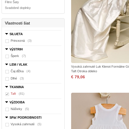
Flitre Šaty
Svadobné doplnky
Vlastnosti šiat
SILUETA
Princezná
(3)
VýSTRIH
Šperk
(7)
LEM / VLAK
Vysoká zahrnuté Luk Klenot Formálne Gi
Čaj dĺžka
(4)
Taft Otroka obleko
€ 79,06
Dlhé
(3)
TKANINA
Taft
(81)
VýZDOBA
Nášivky
(5)
SPäť PODROBNOSTI
Vysoká zahrnuté
(5)