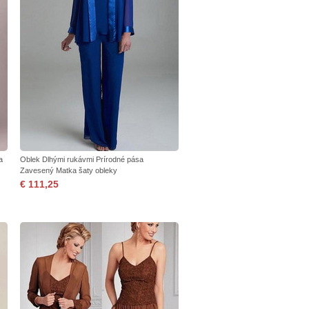
a
Oblek Dlhými rukávmi Prírodné pása
Zavesený Matka šaty obleky
€ 111,25