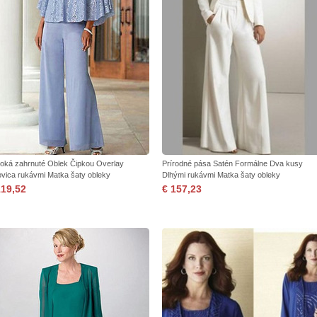
oká zahrnuté Oblek Čipkou Overlay
Prírodné pása Satén Formálne Dva kusy
ovica rukávmi Matka šaty obleky
Dlhými rukávmi Matka šaty obleky
119,52
€ 157,23