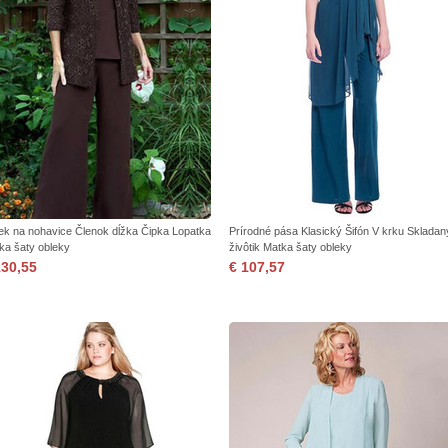
ek na nohavice Členok dĺžka Čipka Lopatka
Prírodné pása Klasický Šifón V krku Skladan
ka šaty obleky
živôtik Matka šaty obleky
130,55
€ 107,57