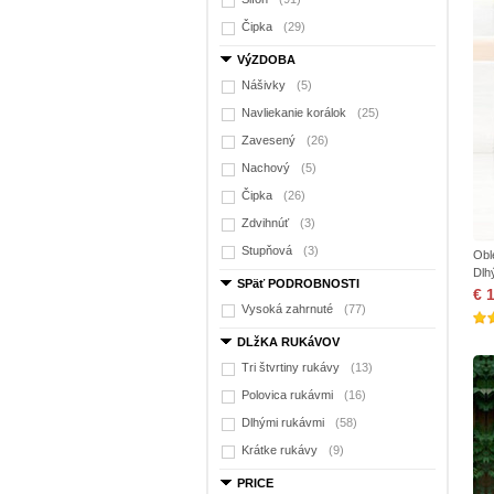
Čipka
(29)
VýZDOBA
Nášivky
(5)
Navliekanie korálok
(25)
Zavesený
(26)
Nachový
(5)
Čipka
(26)
Zdvihnúť
(3)
Stupňová
(3)
Obl
Dlh
SPäť PODROBNOSTI
€ 
Vysoká zahrnuté
(77)
DLžKA RUKáVOV
Tri štvrtiny rukávy
(13)
Polovica rukávmi
(16)
Dlhými rukávmi
(58)
Krátke rukávy
(9)
PRICE