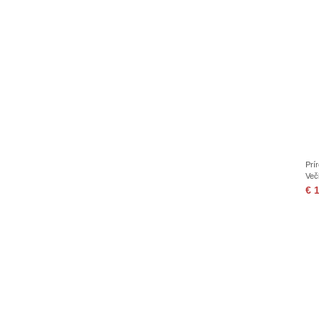
Prí
Več
€ 