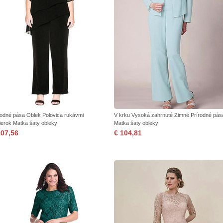
rodné pása Oblek Polovica rukávmi
V krku Vysoká zahrnuté Zimné Prírodné pás
ierok Matka šaty obleky
Matka šaty obleky
107,56
€ 104,81