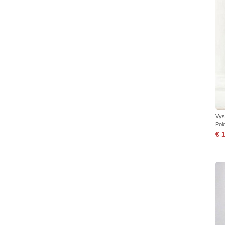
Vys
Pol
€ 