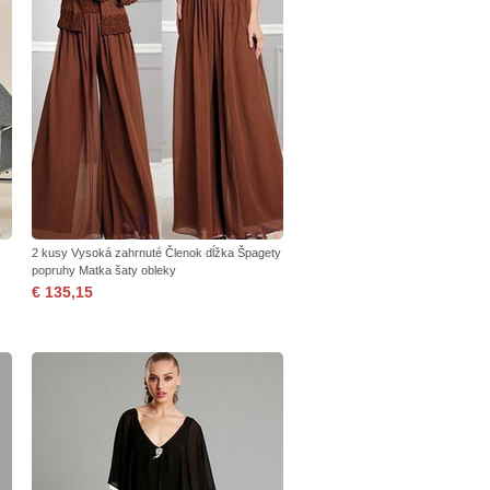
2 kusy Vysoká zahrnuté Členok dĺžka Špagety
popruhy Matka šaty obleky
€ 135,15