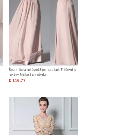
é
Šperk Ilúzia rukávmi Zips hore Luk Tri štvrtiny
rukávy Matka šaty obleky
€ 116,77