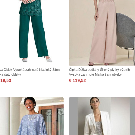
ka Oblek Vysoká zahrnuté Klasický Šifón
Čipka Dĺžka podlahy Široký plytký výstrih
ka šaty obleky
Vysoká zahrnuté Matka šaty obleky
119,53
€ 119,52