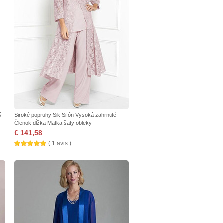
ý
Široké popruhy Šik Šifón Vysoká zahrnuté
Členok dĺžka Matka šaty obleky
€ 141,58
( 1 avis )