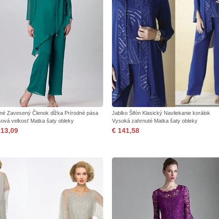
né Zavesený Členok dĺžka Prírodné pása
Jablko Šifón Klasický Navliekanie korálok
sová velkosť Matka šaty obleky
Vysoká zahrnuté Matka šaty obleky
113,09
€ 141,58