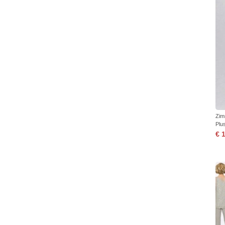
Zim
Plu
€ 