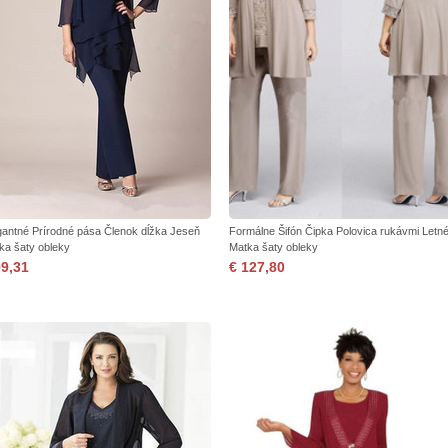
gantné Prírodné pása Členok dĺžka Jeseň
Formálne Šifón Čipka Polovica rukávmi Letn
ka šaty obleky
Matka šaty obleky
99,31
€ 127,80