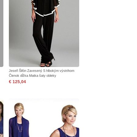
Jeseň Šifón Zavesený S hlbokým výstrihom
Členok dĺžka Matka šaty obleky
€ 125,04