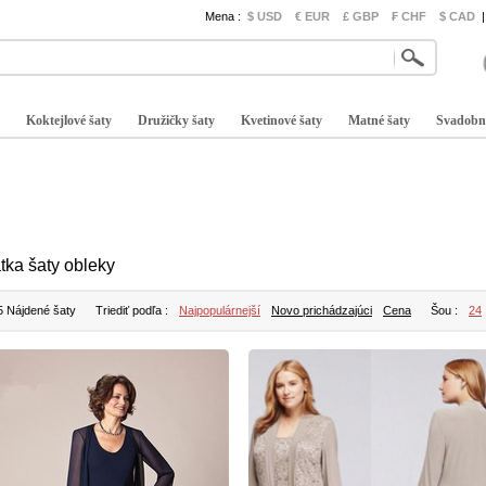
Mena :
$ USD
€ EUR
£ GBP
₣ CHF
$ CAD
|
Koktejlové šaty
Družičky šaty
Kvetinové šaty
Matné šaty
Svadobn
tka šaty obleky
5 Nájdené šaty
Triediť podľa :
Najpopulárnejší
Novo prichádzajúci
Cena
Šou :
24