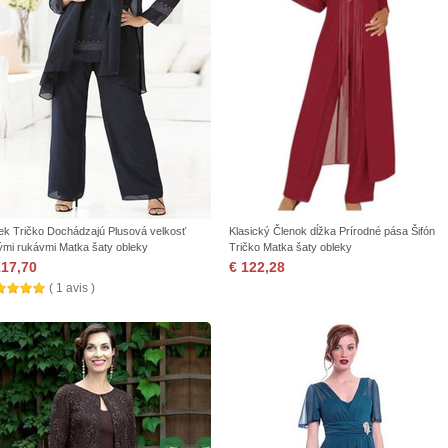
ek Tričko Dochádzajú Plusová velkosť
Klasický Členok dĺžka Prírodné pása Šifón
ými rukávmi Matka šaty obleky
Tričko Matka šaty obleky
117,70
€ 122,28
( 1 avis )