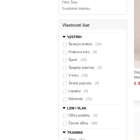
Flitre Šaty
Svadobné doplnky
Vlastnosti šiat
VýSTRIH
Širokým hrdlom
(20)
Podkova krku
(6)
Šperk
(20)
Špagety popruhy
(3)
Ele
V krku
(10)
Mat
€ 
Široké popruhy
(4)
Lopatka
(8)
Námestie
(21)
LEM / VLAK
Dĺžka podlahy
(3)
Členok dĺžka
(90)
TKANINA
Šifón
(91)