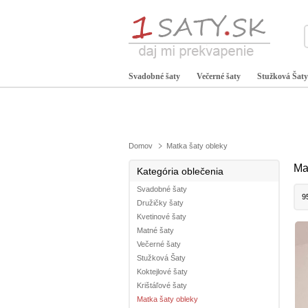
Svadobné šaty
Večerné šaty
Stužková Šaty
Domov
Matka šaty obleky
Ma
Kategória oblečenia
Svadobné šaty
9
Družičky šaty
Kvetinové šaty
Matné šaty
Večerné šaty
Stužková Šaty
Koktejlové šaty
Krištáľové šaty
Matka šaty obleky