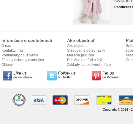
svadbu m
Recenzent 
Informácie o spoločnosti
Ako objednať
Pla
O nás
Ako objednať
Spôs
Kontaktuj nás
Sledovanie objednávky
spô
Podmienky používania
Meracia príručka
Mies
Zásady ochrany osobných
Príručka pre štýl a štýl
odo
Odh
údajov
Ohlasy
Základy starostlivosti o šaty
Like us
Follow us
Pin us
on Facebook
on Twitter
on Pinterest
Copyright © 2014 - 