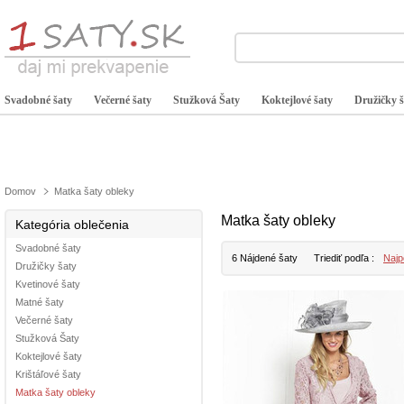
Svadobné šaty
Večerné šaty
Stužková Šaty
Koktejlové šaty
Družičky š
Domov
Matka šaty obleky
Matka šaty obleky
Kategória oblečenia
Svadobné šaty
6 Nájdené šaty
Triediť podľa :
Najp
Družičky šaty
Kvetinové šaty
Matné šaty
Večerné šaty
Stužková Šaty
Koktejlové šaty
Krištáľové šaty
Matka šaty obleky