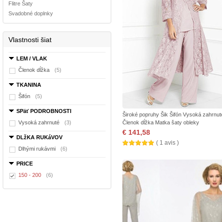
Flitre Šaty
Svadobné doplnky
Vlastnosti šiat
LEM / VLAK
Členok dĺžka
(5)
TKANINA
Šifón
(5)
SPäť PODROBNOSTI
Široké popruhy Šik Šifón Vysoká zahrnut
Vysoká zahrnuté
(3)
Členok dĺžka Matka šaty obleky
€ 141,58
DLžKA RUKáVOV
( 1 avis )
Dlhými rukávmi
(6)
PRICE
150 - 200
(6)