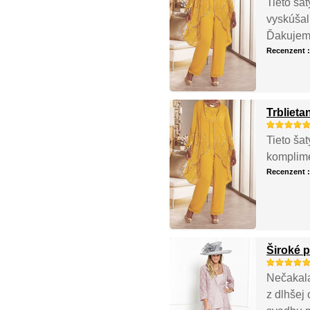
Tieto ša
vyskúšal
Ďakujem
Recenzent 
Trblieta
Tieto ša
komplime
Recenzent 
Široké 
Nečakala
z dlhšej 