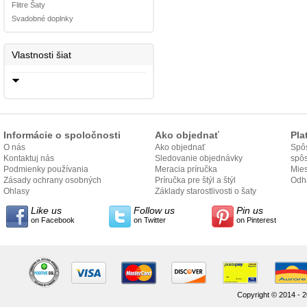
Flitre Šaty
Svadobné doplnky
Vlastnosti šiat
Informácie o spoločnosti
Ako objednať
Pla
O nás
Ako objednať
Spôs
Kontaktuj nás
Sledovanie objednávky
spô
Podmienky používania
Meracia príručka
Mies
Zásady ochrany osobných
Príručka pre štýl a štýl
odo
Odh
údajov
Ohlasy
Základy starostlivosti o šaty
Like us
Follow us
Pin us
on Facebook
on Twitter
on Pinterest
Copyright © 2014 - 