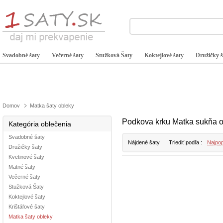
Svadobné šaty
Večerné šaty
Stužková Šaty
Koktejlové šaty
Družičky š
Domov
Matka šaty obleky
Podkova krku Matka sukňa o
Kategória oblečenia
Svadobné šaty
Nájdené šaty
Triediť podľa :
Najpop
Družičky šaty
Kvetinové šaty
Matné šaty
Večerné šaty
Stužková Šaty
Koktejlové šaty
Krištáľové šaty
Matka šaty obleky