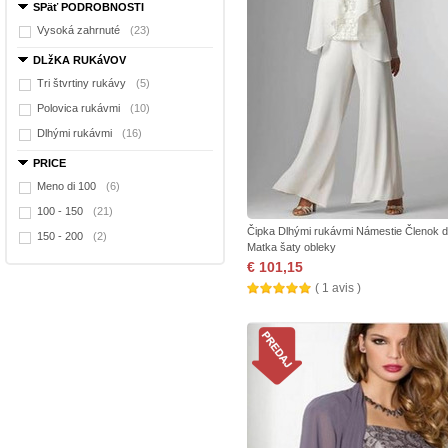
SPäť PODROBNOSTI
Vysoká zahrnuté
(23)
DLžKA RUKáVOV
Tri štvrtiny rukávy
(5)
Polovica rukávmi
(10)
Dlhými rukávmi
(16)
PRICE
Meno di 100
(6)
100 - 150
(21)
Čipka Dlhými rukávmi Námestie Členok d
150 - 200
(2)
Matka šaty obleky
€ 101,15
( 1 avis )