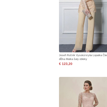
Jeseň Ročník Vysoká krytia Lopatka Čl
dĺžka Matka šaty obleky
€ 123,20