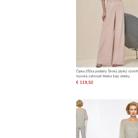
Čipka Dĺžka podlahy Široký plytký výstri
Vysoká zahrnuté Matka šaty obleky
€ 119,52