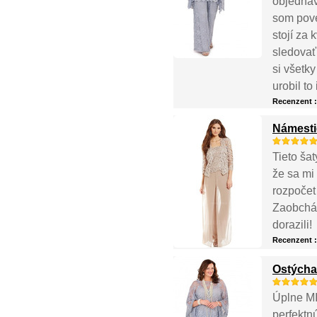
objednáv
som pove
stojí za 
sledovať
si všetk
urobil to 
Recenzent 
Námestie
Tieto šat
že sa mi 
rozpočet 
Zaobchádz
dorazili!
Recenzent 
Ostýcha
Úplne MI
perfektn