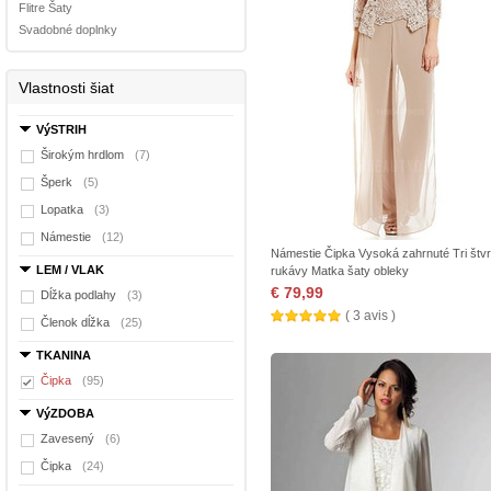
Flitre Šaty
Svadobné doplnky
Vlastnosti šiat
VýSTRIH
Širokým hrdlom
(7)
Šperk
(5)
Lopatka
(3)
Námestie
(12)
Námestie Čipka Vysoká zahrnuté Tri štvr
LEM / VLAK
rukávy Matka šaty obleky
€ 79,99
Dĺžka podlahy
(3)
( 3 avis )
Členok dĺžka
(25)
TKANINA
Čipka
(95)
VýZDOBA
Zavesený
(6)
Čipka
(24)