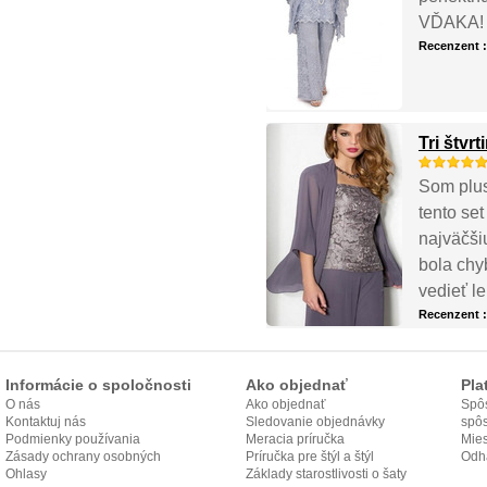
VĎAKA!
Recenzent 
Tri štvr
Som plus
tento se
najväčši
bola chy
vedieť l
Recenzent 
Informácie o spoločnosti
Ako objednať
Pla
O nás
Ako objednať
Spôs
Kontaktuj nás
Sledovanie objednávky
spô
Podmienky používania
Meracia príručka
Mies
Zásady ochrany osobných
Príručka pre štýl a štýl
odo
Odh
údajov
Ohlasy
Základy starostlivosti o šaty