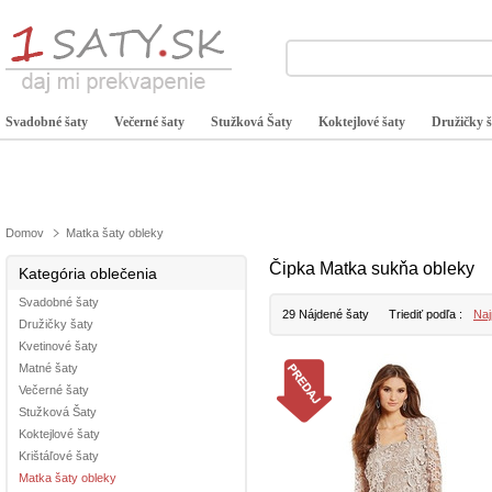
Svadobné šaty
Večerné šaty
Stužková Šaty
Koktejlové šaty
Družičky š
Domov
Matka šaty obleky
Čipka Matka sukňa obleky
Kategória oblečenia
Svadobné šaty
29 Nájdené šaty
Triediť podľa :
Naj
Družičky šaty
Kvetinové šaty
Matné šaty
Večerné šaty
Stužková Šaty
Koktejlové šaty
Krištáľové šaty
Matka šaty obleky