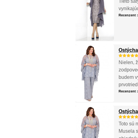
Tieto ša
vynikajú
Recenzent 
Ostýcha
Nielen, ž
zodpoved
budem vy
prvotried
Recenzent 
Ostýcha
Toto sú 
Musela so