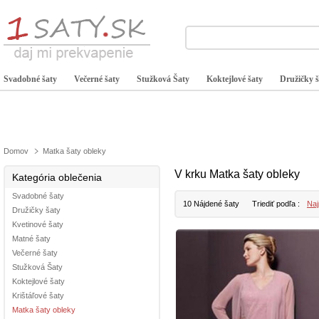
Svadobné šaty
Večerné šaty
Stužková Šaty
Koktejlové šaty
Družičky š
Domov
Matka šaty obleky
V krku Matka šaty obleky
Kategória oblečenia
Svadobné šaty
10 Nájdené šaty
Triediť podľa :
Naj
Družičky šaty
Kvetinové šaty
Matné šaty
Večerné šaty
Stužková Šaty
Koktejlové šaty
Krištáľové šaty
Matka šaty obleky