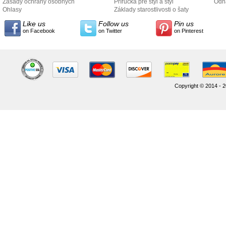
Zásady ochrany osobných
Príručka pre štýl a štýl
odo
Odh
údajov
Ohlasy
Základy starostlivosti o šaty
Like us
Follow us
Pin us
on Facebook
on Twitter
on Pinterest
Copyright © 2014 - 