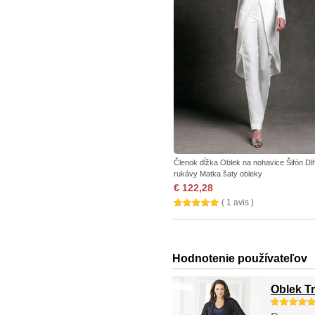
Členok dĺžka Oblek na nohavice Šifón Dl
rukávy Matka šaty obleky
€ 122,28
( 1 avis )
Hodnotenie používateľov
Oblek T