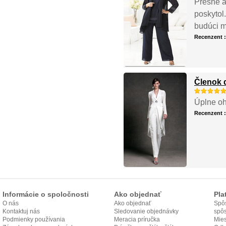
Presne a
poskytol
budúci m
Recenzent 
Členok 
Úplne oh
Recenzent 
Informácie o spoločnosti
Ako objednať
Pla
O nás
Ako objednať
Spôs
Kontaktuj nás
Sledovanie objednávky
spô
Podmienky používania
Meracia príručka
Mies