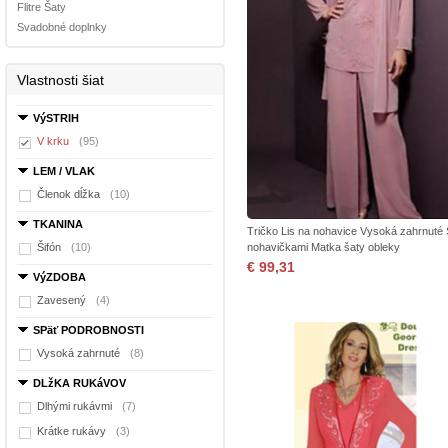
Flitre Šaty
Svadobné doplnky
Vlastnosti šiat
VýSTRIH
V krku
(95)
LEM / VLAK
Členok dĺžka
(10)
TKANINA
Tričko Lis na nohavice Vysoká zahrnuté 
Šifón
(10)
nohavičkami Matka šaty obleky
€ 99,31
VýZDOBA
Zavesený
(4)
SPäť PODROBNOSTI
Vysoká zahrnuté
(8)
DLžKA RUKáVOV
Dlhými rukávmi
(7)
Krátke rukávy
(3)