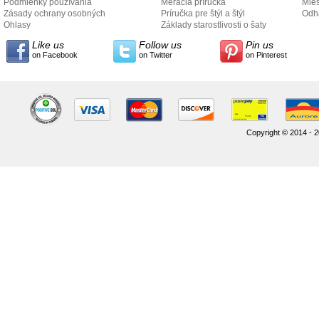
Podmienky používania
Meracia príručka
Mies
Zásady ochrany osobných
Príručka pre štýl a štýl
odo
Odh
údajov
Ohlasy
Základy starostlivosti o šaty
Like us
Follow us
Pin us
on Facebook
on Twitter
on Pinterest
Copyright © 2014 - 