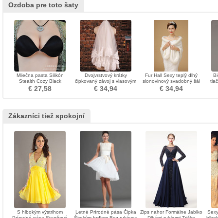
Ozdoba pre toto šaty
Mliečna pasta Silikón
Dvojvrstvový krátky
Fur Hall Sexy teplý dlhý
Bi
Stealth Cozy Black
čipkovaný závoj s vlasovým
slonovinový svadobný šál
tla
Neviditeľná podprsenka
hrebeňom svadobné
h
€ 27,58
€ 34,94
€ 34,94
doplnky svadobný
svadobný závoj
Zákazníci tiež spokojní
S hlbokým výstrihom
Letné Prírodné pása Čipka
Zips nahor Formálne Jablko
Sexy
Prírodné pása Stupňová
Širokým hrdlom Bez rukávov
Dlhými rukávmi Tričko
hlbok