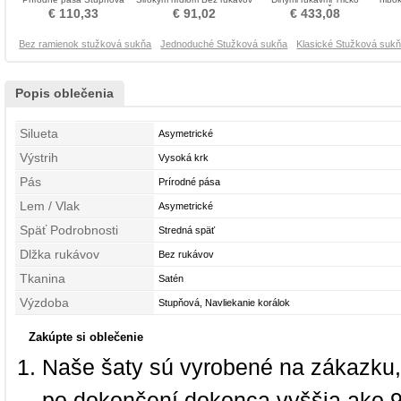
Hlboký výstrih Prom Obleko
Prom Obleko
Stužková Šaty
€ 110,33
€ 91,02
€ 433,08
Bez ramienok stužková sukňa
Jednoduché Stužková sukňa
Klasické Stužková suk
Popis oblečenia
Silueta
Asymetrické
Výstrih
Vysoká krk
Pás
Prírodné pása
Lem / Vlak
Asymetrické
Späť Podrobnosti
Stredná späť
Dlžka rukávov
Bez rukávov
Tkanina
Satén
Výzdoba
Stupňová, Navliekanie korálok
Zakúpte si oblečenie
Naše šaty sú vyrobené na zákazku,
po dokončení dokonca vyššia ako 