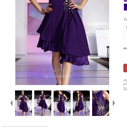
V
mn
Ab
pr
Sp