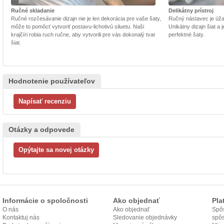
Ručné skladanie
Delikátny prístroj
Ručné rozčesávanie dizajn nie je len dekorácia pre vaše šaty,
Ručný nástavec je úžasn
môže to pomôcť vytvoriť postavu-lichotivú siluetu. Naši
Unikátny dizajn šiat a
krajčíri robia ruch ručne, aby vytvorili pre vás dokonalý tvar
perfektné šaty.
šiat.
Hodnotenie používateľov
Otázky a odpovede
Informácie o spoločnosti
Ako objednať
Pla
O nás
Ako objednať
Spôs
Kontaktuj nás
Sledovanie objednávky
spô