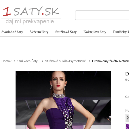
Svadobné šaty
Večerné šaty
Stužková Šaty
Koktejlové šaty
Družičky š
Domov
Stužková Šaty
Stužková sukňa Asymetrické
Drahokamy živôtik Neform
D
#
C
F