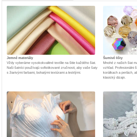
Jemné materiály
Šumivé lišty
Vždy vyberáme vysokokvalitné textílie na šitie každého šiat.
Mnohé z našich šiat m
Naši šatníci používajú sofistikované zručnosti, aby vaše šaty
vzhľad. Profesionálni š
s žiarivými farbami, bohatými textúrami a lesklými.
korálkach a perlách, a
klasický dizajn.