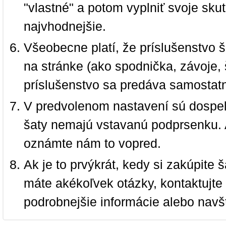
"vlastné" a potom vyplniť svoje sku
najvhodnejšie.
Všeobecne platí, že príslušenstvo š
na stránke (ako spodnička, závoje, š
príslušenstvo sa predáva samostat
V predvolenom nastavení sú dospel
šaty nemajú vstavanú podprsenku. 
oznámte nám to vopred.
Ak je to prvýkrát, kedy si zakúpite
máte akékoľvek otázky, kontaktujt
podrobnejšie informácie alebo navš