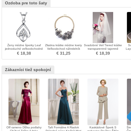
Ozdoba pre toto šaty
Ženy módne šperky Leaf
Zliatina krátke módne kvety
Svadobné Veil Tiered krátke
Sv
jednoduché veľkoobchodné
Veľkoobchod náhrdelník
transparentné tajomné
Lay
náhrdelník
ozdoba
Glamour Spring
Lac
€ 18,38
€ 31,25
€ 18,39
Zákazníci tiež spokojní
Off rameno Dĺžka podlahy
Taft Formálne A Riadok
Kaskádové Šperk S
Šir
Chýbať Tričko A linka
Prírodné pása Kryštál Mati
nohavice Pružina Šifón
Čip