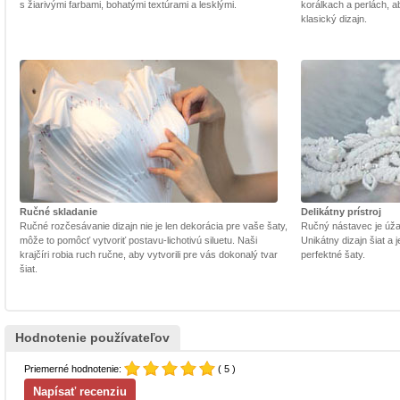
s žiarivými farbami, bohatými textúrami a lesklými.
korálkach a perlách, a
klasický dizajn.
Ručné skladanie
Delikátny prístroj
Ručné rozčesávanie dizajn nie je len dekorácia pre vaše šaty,
Ručný nástavec je úžasn
môže to pomôcť vytvoriť postavu-lichotivú siluetu. Naši
Unikátny dizajn šiat a
krajčíri robia ruch ručne, aby vytvorili pre vás dokonalý tvar
perfektné šaty.
šiat.
Hodnotenie používateľov
Priemerné hodnotenie:
( 5 )