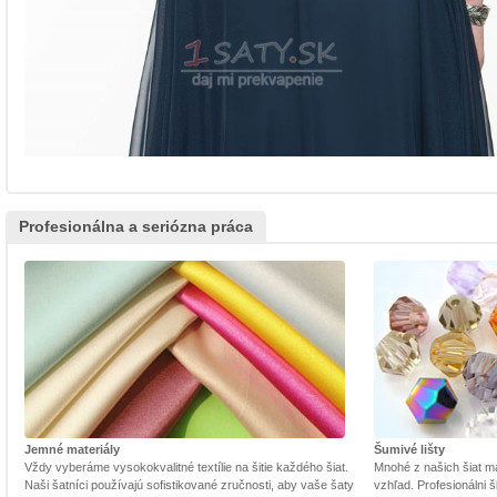
Profesionálna a seriózna práca
Jemné materiály
Šumivé lišty
Vždy vyberáme vysokokvalitné textílie na šitie každého šiat.
Mnohé z našich šiat m
Naši šatníci používajú sofistikované zručnosti, aby vaše šaty
vzhľad. Profesionálni š