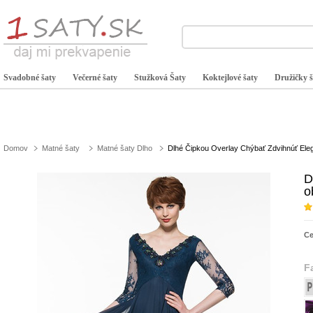
Svadobné šaty
Večerné šaty
Stužková Šaty
Koktejlové šaty
Družičky š
Domov
Matné šaty
Matné šaty Dlho
Dlhé Čipkou Overlay Chýbať Zdvihnúť Eleg
D
o
C
F