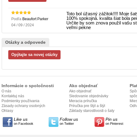
Toto bol úžasný zážitok!!!! Moje šat
100% spokojná. kvalita šiat bola p
Podľa
Beaufort Parker
Určite by som znova použil vašu st
04 / 09 / 2024
veľmi pekne
Otázky a odpovede
Informácie o spoločnosti
Ako objednať
Pla
O nás
Ako objednať
Spôs
Kontaktuj nás
Sledovanie objednávky
spô
Podmienky používania
Meracia príručka
Mies
Zásady ochrany osobných
Príručka pre štýl a štýl
odo
Odh
údajov
Ohlasy
Základy starostlivosti o šaty
Like us
Follow us
Pin us
on Facebook
on Twitter
on Pinterest