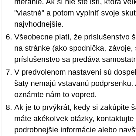
meranie. Ak si nie ste istí, ktorá 
"vlastné" a potom vyplniť svoje sku
najvhodnejšie.
Všeobecne platí, že príslušenstvo š
na stránke (ako spodnička, závoje, š
príslušenstvo sa predáva samostat
V predvolenom nastavení sú dospel
šaty nemajú vstavanú podprsenku. 
oznámte nám to vopred.
Ak je to prvýkrát, kedy si zakúpite
máte akékoľvek otázky, kontaktujt
podrobnejšie informácie alebo navš