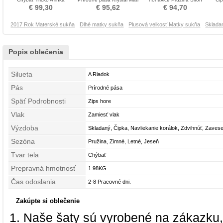
Prírodné pása Matné šaty
neveste obleko
Oblek na nohavice Matné
€ 99,30
€ 95,62
€ 94,70
šaty
2017 Rok Materské sukňa
Dlhé matky sukňa
Plusová velkosť Matky sukňa
Sklada
Popis oblečenia
Silueta
A Riadok
Pás
Prírodné pása
Späť Podrobnosti
Zips hore
Vlak
Zamiesť vlak
Výzdoba
Skladaný, Čipka, Navliekanie korálok, Zdvihnúť, Zaves
Sezóna
Nášivky
Pružina, Zimné, Letné, Jeseň
Tvar tela
Chýbať
Prepravná hmotnosť
1.98KG
Čas odoslania
2-8 Pracovné dni.
Zakúpte si oblečenie
Naše šaty sú vyrobené na zákazku,