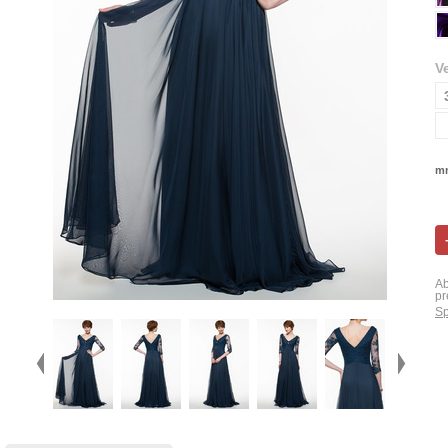
V
mn
Ab
pr
Sp