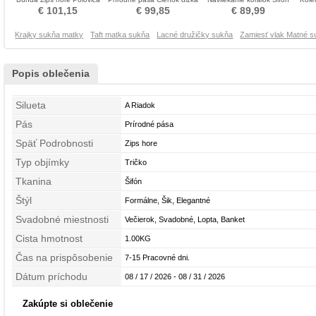
rukávmi Matné šaty
Mati neveste obleko
Obrátený trojuholník Matné
€ 101,15
€ 99,85
€ 89,99
šaty
Krajky sukňa matky
Taft matka sukňa
Lacné družičky sukňa
Zamiesť vlak Matné s
Popis oblečenia
Silueta
A Riadok
Pás
Prírodné pása
Späť Podrobnosti
Zips hore
Typ objímky
Tričko
Tkanina
Šifón
Štýl
Formálne, Šik, Elegantné
Svadobné miestnosti
Večierok, Svadobné, Lopta, Banket
Cista hmotnost
1.00KG
Čas na prispôsobenie
7-15 Pracovné dni.
Dátum príchodu
08 / 17 / 2026 - 08 / 31 / 2026
Zakúpte si oblečenie