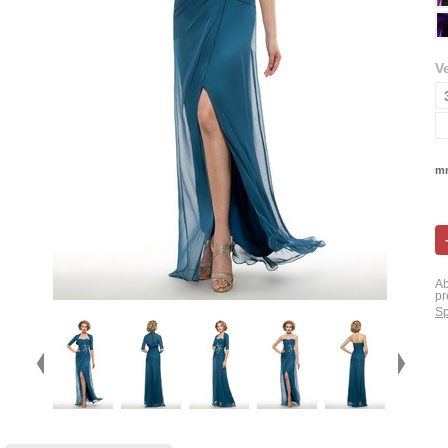
V
mn
Ab
pr
Sp