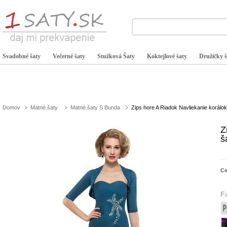
Svadobné šaty
Večerné šaty
Stužková Šaty
Koktejlové šaty
Družičky š
Domov
Matné šaty
Matné šaty S Bunda
Zips hore A Riadok Navliekanie korálo
Z
š
C
F