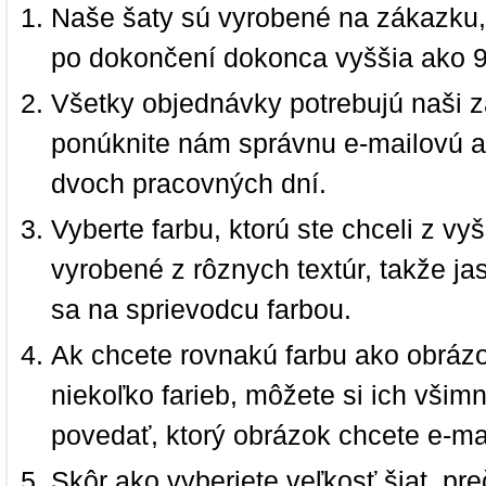
Naše šaty sú vyrobené na zákazku,
po dokončení dokonca vyššia ako 
Všetky objednávky potrebujú naši z
ponúknite nám správnu e-mailovú a
dvoch pracovných dní.
Vyberte farbu, ktorú ste chceli z vy
vyrobené z rôznych textúr, takže jas
sa na sprievodcu farbou.
Ak chcete rovnakú farbu ako obrázo
niekoľko farieb, môžete si ich vši
povedať, ktorý obrázok chcete e-ma
Skôr ako vyberiete veľkosť šiat, pr