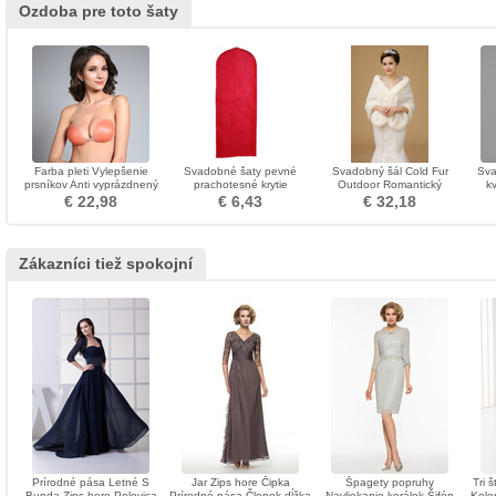
Ozdoba pre toto šaty
Farba pleti Vylepšenie
Svadobné šaty pevné
Svadobný šál Cold Fur
Sva
prsníkov Anti vyprázdnený
prachotesné krytie
Outdoor Romantický
k
zozbieraný Stealth
prachové pokrytie výrobcov
kráľovský
€ 22,98
€ 6,43
€ 32,18
Neviditeľná podprsenka
prachový kryt
Zákazníci tiež spokojní
Prírodné pása Letné S
Jar Zips hore Čipka
Špagety popruhy
Tri 
Bunda Zips hore Polovica
Prírodné pása Členok dĺžka
Navliekanie korálok Šifón
Kole