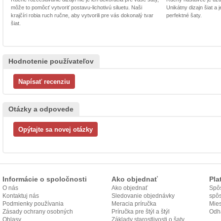
môže to pomôcť vytvoriť postavu-lichotivú siluetu. Naši
Unikátny dizajn šiat a
krajčíri robia ruch ručne, aby vytvorili pre vás dokonalý tvar
perfektné šaty.
šiat.
Hodnotenie používateľov
Otázky a odpovede
Informácie o spoločnosti
Ako objednať
Pla
O nás
Ako objednať
Spôs
Kontaktuj nás
Sledovanie objednávky
spô
Podmienky používania
Meracia príručka
Mies
Zásady ochrany osobných
Príručka pre štýl a štýl
odo
Odh
údajov
Ohlasy
Základy starostlivosti o šaty