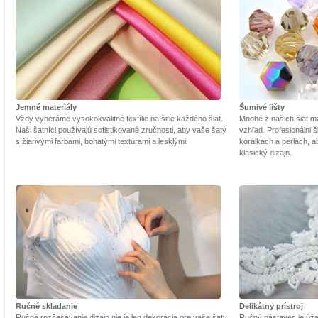
Jemné materiály
Šumivé lišty
Vždy vyberáme vysokokvalitné textílie na šitie každého šiat.
Mnohé z našich šiat m
Naši šatníci používajú sofistikované zručnosti, aby vaše šaty
vzhľad. Profesionálni š
s žiarivými farbami, bohatými textúrami a lesklými.
korálkach a perlách, a
klasický dizajn.
Ručné skladanie
Delikátny prístroj
Ručné rozčesávanie dizajn nie je len dekorácia pre vaše šaty,
Ručný nástavec je úžasn