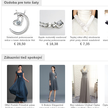
Ozdoba pre toto šaty
Strieborné pokovovanie
Apple roztomilý osobnosť
Teplej cirkvi dlhý vinobranie
srdce v tvare dekorácie Hot
Hot predaj pokovovanie
plné prsty zimné svadobné
star
sale náhrdelník prívesok
náhrdelník
rukavice
an
€ 28,50
€ 18,38
€ 7,35
Zákazníci tiež spokojní
Dlhé Portrét Prírodné pása
S Bolero Elegantné
Bez rukávov Chýbať Čipka
Čipka
Nášivky Limitovaný rukávy
Uzavreté rukávy V krku
Dĺžka podlahy Zips nahor