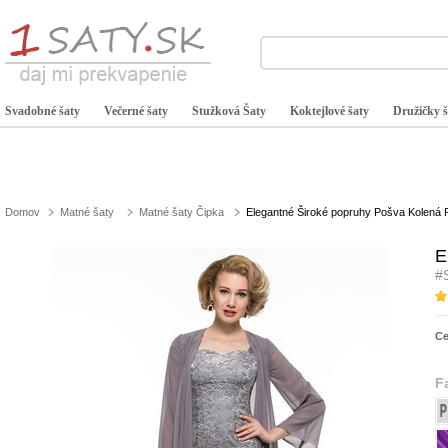
Svadobné šaty
Večerné šaty
Stužková Šaty
Koktejlové šaty
Družičky š
Domov
Matné šaty
Matné šaty Čipka
Elegantné Široké popruhy Pošva Kolená 
E
#
C
F