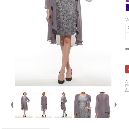
V
mn
Ab
pr
Sp