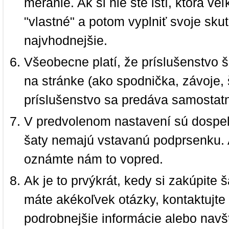
meranie. Ak si nie ste istí, ktorá 
"vlastné" a potom vyplniť svoje sku
najvhodnejšie.
Všeobecne platí, že príslušenstvo š
na stránke (ako spodnička, závoje, š
príslušenstvo sa predáva samostat
V predvolenom nastavení sú dospel
šaty nemajú vstavanú podprsenku. 
oznámte nám to vopred.
Ak je to prvýkrát, kedy si zakúpite
máte akékoľvek otázky, kontaktujt
podrobnejšie informácie alebo navš