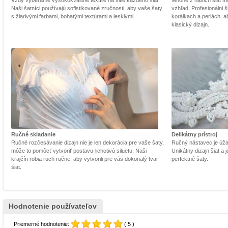
Vždy vyberáme vysokokvalitné textílie na šitie každého šiat.
Mnohé z našich šiat m
Naši šatníci používajú sofistikované zručnosti, aby vaše šaty
vzhľad. Profesionálni š
s žiarivými farbami, bohatými textúrami a lesklými.
korálkach a perlách, a
klasický dizajn.
Ručné skladanie
Delikátny prístroj
Ručné rozčesávanie dizajn nie je len dekorácia pre vaše šaty,
Ručný nástavec je úžasn
môže to pomôcť vytvoriť postavu-lichotivú siluetu. Naši
Unikátny dizajn šiat a
krajčíri robia ruch ručne, aby vytvorili pre vás dokonalý tvar
perfektné šaty.
šiat.
Hodnotenie používateľov
Priemerné hodnotenie:
( 5 )