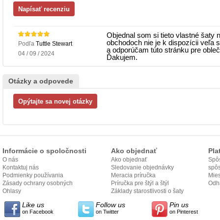
Objednal som si tieto vlastné šaty 
obchodoch nie je k dispozícii veľa
Podľa
Tuttle Stewart
a odporúčam túto stránku pre obleč
04 / 09 / 2024
Ďakujem.
Otázky a odpovede
Informácie o spoločnosti
Ako objednať
Pla
O nás
Ako objednať
Spôs
Kontaktuj nás
Sledovanie objednávky
spô
Podmienky používania
Meracia príručka
Mies
Zásady ochrany osobných
Príručka pre štýl a štýl
odo
Odh
údajov
Ohlasy
Základy starostlivosti o šaty
Like us
Follow us
Pin us
on Facebook
on Twitter
on Pinterest