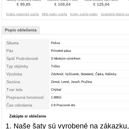
Matné šaty
Prírodné pása Matné šaty
Mati neveste obleko
El
€ 99,85
€ 109,04
€ 125,04
Krátke materské sukňa
Dlhé matky sukňa
Krajky sukňa matky
Svadobné Matné s
Popis oblečenia
Silueta
Pošva
Pás
Prírodné pása
Späť Podrobnosti
S hlbokým výstrihom
Typ objímky
Tričko
Výzdoba
Zdvihnúť, Vyšívanie, Skladaný, Čipka, Nášivky
Sezóna
Zimné, Letné, Jeseň, Pružina
Tvar tela
Chýbať
Prepravná hmotnosť
1.98KG
Čas odoslania
2-8 Pracovné dni.
Zakúpte si oblečenie
Naše šaty sú vyrobené na zákazku,