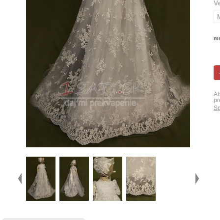
V
mn
Ab
pr
Sp