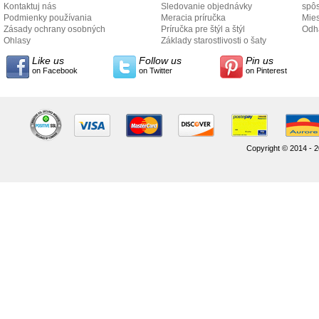
Kontaktuj nás
Sledovanie objednávky
spô
Podmienky používania
Meracia príručka
Mies
Zásady ochrany osobných
Príručka pre štýl a štýl
odo
Odh
údajov
Ohlasy
Základy starostlivosti o šaty
Like us
Follow us
Pin us
on Facebook
on Twitter
on Pinterest
Copyright © 2014 - 