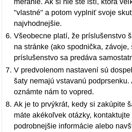
meranie. Ak si nie ste istí, ktorá 
"vlastné" a potom vyplniť svoje sku
najvhodnejšie.
Všeobecne platí, že príslušenstvo š
na stránke (ako spodnička, závoje, š
príslušenstvo sa predáva samostat
V predvolenom nastavení sú dospel
šaty nemajú vstavanú podprsenku. 
oznámte nám to vopred.
Ak je to prvýkrát, kedy si zakúpite
máte akékoľvek otázky, kontaktujt
podrobnejšie informácie alebo navš