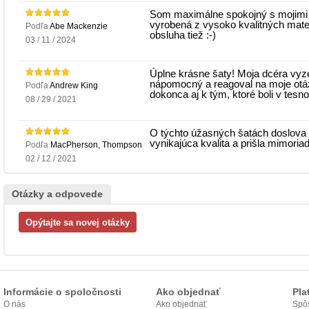
Som maximálne spokojný s mojimi 
vyrobená z vysoko kvalitných mater
Podľa
Abe Mackenzie
obsluha tiež :-)
03 / 11 / 2024
Úplne krásne šaty! Moja dcéra vyzer
nápomocný a reagoval na moje otáz
Podľa
Andrew King
dokonca aj k tým, ktoré boli v te
08 / 29 / 2021
O týchto úžasných šatách doslova
vynikajúca kvalita a prišla mimoria
Podľa
MacPherson, Thompson
02 / 12 / 2021
Otázky a odpovede
Informácie o spoločnosti
Ako objednať
Pla
O nás
Ako objednať
Spôs