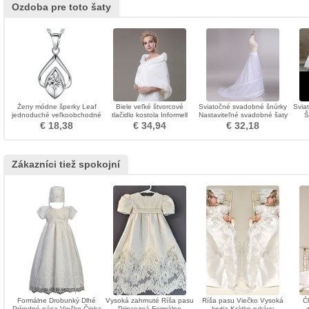
Ozdoba pre toto šaty
Ženy módne šperky Leaf
Biele veľké štvorcové
Sviatočné svadobné šnúrky
Svia
jednoduché veľkoobchodné
tlačidlo kostola Informell
Nastaviteľné svadobné šaty
Š
náhrdelník
hrúbka svadobné šál
Dva okraje Polyester taft
Elast
€ 18,38
€ 34,94
€ 32,18
Zákazníci tiež spokojní
Formálne Drobunký Dlhé
Vysoká zahrnuté Ríša pasu
Ríša pasu Viečko Vysoká
Č
Prírodné pása Viečko Čipka
Princezná Formálne
krytia Krátke rukávy