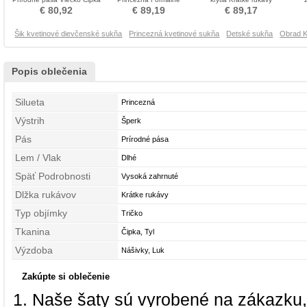
Krištáľové šaty
Krištáľové šaty
Krištáľové šaty
Dro
€ 80,92
€ 89,19
€ 89,17
Šik kvetinové dievčenské sukňa
Princezná kvetinové sukňa
Detské sukňa
Obrad K
Popis oblečenia
Silueta
Princezná
Výstrih
Šperk
Pás
Prírodné pása
Lem / Vlak
Dlhé
Späť Podrobnosti
Vysoká zahrnuté
Dlžka rukávov
Krátke rukávy
Typ objímky
Tričko
Tkanina
Čipka, Tyl
Výzdoba
Nášivky, Luk
Zakúpte si oblečenie
Naše šaty sú vyrobené na zákazku,