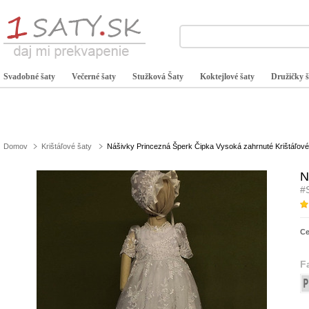
Svadobné šaty
Večerné šaty
Stužková Šaty
Koktejlové šaty
Družičky š
Domov
Krištáľové šaty
Nášivky Princezná Šperk Čipka Vysoká zahrnuté Krištáľové
N
#
C
F