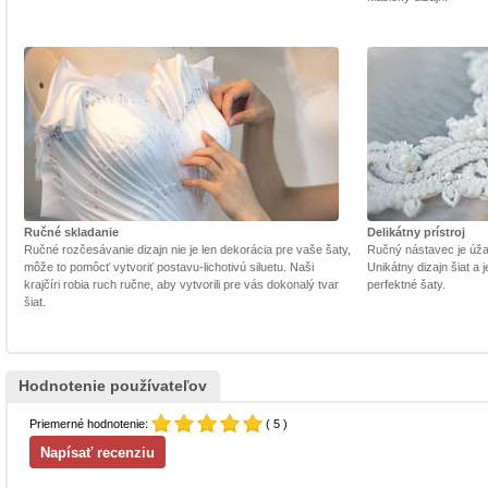
Ručné skladanie
Delikátny prístroj
Ručné rozčesávanie dizajn nie je len dekorácia pre vaše šaty,
Ručný nástavec je úžasn
môže to pomôcť vytvoriť postavu-lichotivú siluetu. Naši
Unikátny dizajn šiat a
krajčíri robia ruch ručne, aby vytvorili pre vás dokonalý tvar
perfektné šaty.
šiat.
Hodnotenie používateľov
Priemerné hodnotenie:
( 5 )