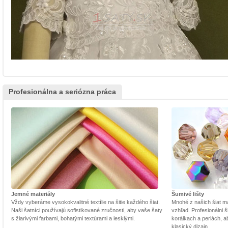
Profesionálna a seriózna práca
Jemné materiály
Šumivé lišty
Vždy vyberáme vysokokvalitné textílie na šitie každého šiat.
Mnohé z našich šiat m
Naši šatníci používajú sofistikované zručnosti, aby vaše šaty
vzhľad. Profesionálni š
s žiarivými farbami, bohatými textúrami a lesklými.
korálkach a perlách, a
klasický dizajn.