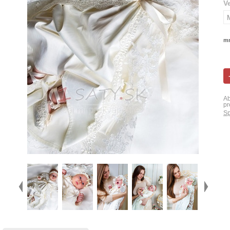
V
mn
Ab
pr
Sp