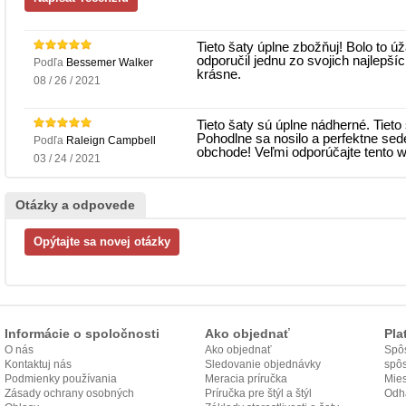
Tieto šaty úplne zbožňuj! Bolo to 
odporučil jednu zo svojich najlepšíc
Podľa
Bessemer Walker
krásne.
08 / 26 / 2021
Tieto šaty sú úplne nádherné. Tieto 
Pohodlne sa nosilo a perfektne sed
Podľa
Raleign Campbell
obchode! Veľmi odporúčajte tento w
03 / 24 / 2021
Otázky a odpovede
Informácie o spoločnosti
Ako objednať
Pla
O nás
Ako objednať
Spôs
Kontaktuj nás
Sledovanie objednávky
spô
Podmienky používania
Meracia príručka
Mies
Zásady ochrany osobných
Príručka pre štýl a štýl
odo
Odh