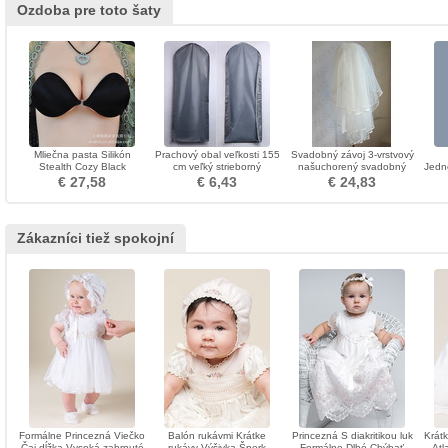
Ozdoba pre toto šaty
Mliečna pasta Silikón
Prachový obal veľkosti 155
Svadobný závoj 3-vrstvový
Stealth Cozy Black
cm veľký strieborný
našuchorený svadobný
Jedn
Neviditeľná podprsenka
transparentný svadobný
perlový závoj svadobný
mate
€ 27,58
€ 6,43
€ 24,83
prach vrecko na prach
krátky závoj
Zákazníci tiež spokojní
Formálne Princezná Viečko
Balón rukávmi Krátke
Princezná S diakritikou luk
Krátk
Čaj dĺžka Vysoká zahrnuté
rukávy Výšivka Šperk
Formálne Dlhé Chýbať
Atl