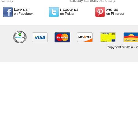
údajov
Ohlasy
Základy starostlivosti o šaty
Like us
Follow us
Pin us
on Facebook
on Twitter
on Pinterest
Copyright © 2014 - 