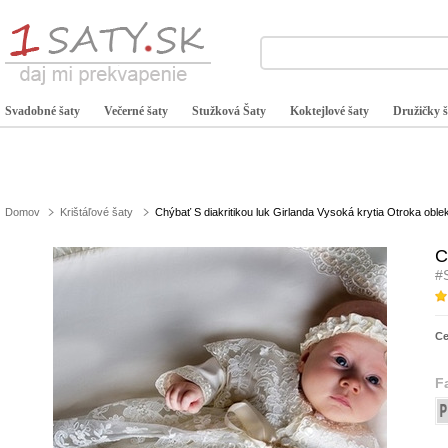
Svadobné šaty
Večerné šaty
Stužková Šaty
Koktejlové šaty
Družičky š
Domov
Krištáľové šaty
Chýbať S diakritikou luk Girlanda Vysoká krytia Otroka oble
C
#
C
F