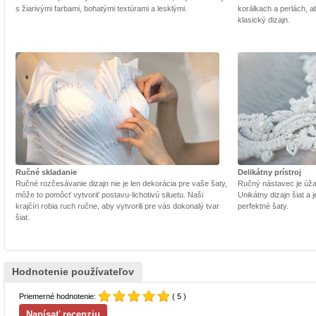
s žiarivými farbami, bohatými textúrami a lesklými.
korálkach a perlách, a
klasický dizajn.
Ručné skladanie
Delikátny prístroj
Ručné rozčesávanie dizajn nie je len dekorácia pre vaše šaty,
Ručný nástavec je úžasn
môže to pomôcť vytvoriť postavu-lichotivú siluetu. Naši
Unikátny dizajn šiat a
krajčíri robia ruch ručne, aby vytvorili pre vás dokonalý tvar
perfektné šaty.
šiat.
Hodnotenie používateľov
Priemerné hodnotenie:
( 5 )