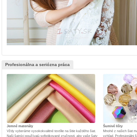
Profesionálna a seriózna práca
Jemné materiály
Šumivé lišty
Vždy vyberáme vysokokvalitné textílie na šitie každého šiat.
Mnohé z našich šiat m
Naši šatníci používajú sofistikované zručnosti, aby vaše šaty
vzhľad. Profesionálni š