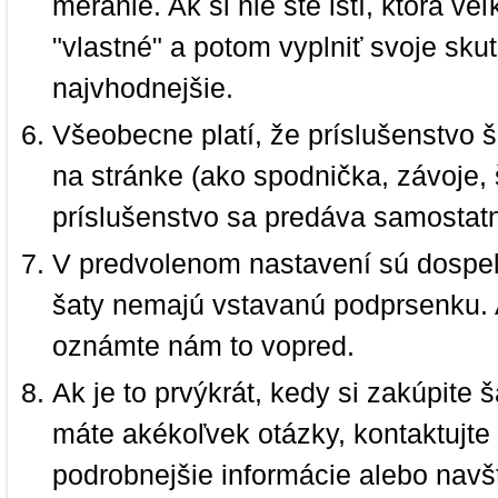
meranie. Ak si nie ste istí, ktorá 
"vlastné" a potom vyplniť svoje sku
najvhodnejšie.
Všeobecne platí, že príslušenstvo š
na stránke (ako spodnička, závoje, š
príslušenstvo sa predáva samostat
V predvolenom nastavení sú dospel
šaty nemajú vstavanú podprsenku. 
oznámte nám to vopred.
Ak je to prvýkrát, kedy si zakúpite
máte akékoľvek otázky, kontaktujt
podrobnejšie informácie alebo navš