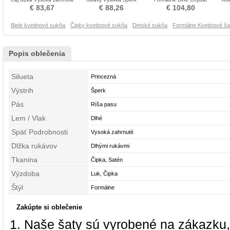
Krištáľové šaty
Formálne Krištáľové šaty
Otroške obleko
€ 83,67
€ 88,26
€ 104,80
Biele kvetinové sukňa
Čipky kvetinové sukňa
Detské sukňa
Formálne Kvetinové ša
Popis oblečenia
Silueta
Princezná
Výstrih
Šperk
Pás
Ríša pasu
Lem / Vlak
Dlhé
Späť Podrobnosti
Vysoká zahrnuté
Dlžka rukávov
Dlhými rukávmi
Tkanina
Čipka, Satén
Výzdoba
Luk, Čipka
Štýl
Formálne
Zakúpte si oblečenie
Naše šaty sú vyrobené na zákazku,