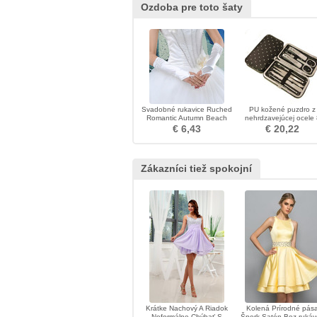
Ozdoba pre toto šaty
Svadobné rukavice Ruched
PU kožené puzdro z
Romantic Autumn Beach
nehrdzavejúcej ocele 
Taffeta
kusov nechtov
€ 6,43
€ 20,22
Zákazníci tiež spokojní
Krátke Nachový A Riadok
Kolená Prírodné pás
Neformálne Chýbať S
Šperk Satén Bez rukáv