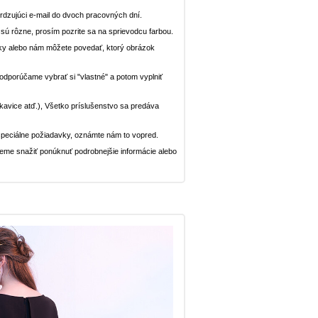
dzujúci e-mail do dvoch pracovných dní.
n sú rôzne, prosím pozrite sa na sprievodcu farbou.
ávky alebo nám môžete povedať, ktorý obrázok
, odporúčame vybrať si "vlastné" a potom vyplniť
rukavice atď.), Všetko príslušenstvo sa predáva
peciálne požiadavky, oznámte nám to vopred.
deme snažiť ponúknuť podrobnejšie informácie alebo