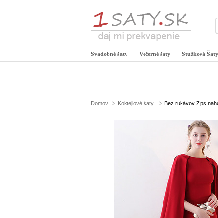
Svadobné šaty
Večerné šaty
Stužková Šaty
Domov
Koktejlové šaty
Bez rukávov Zips naho