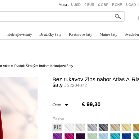
Mena :
$ USD
€ EUR
£ GBP
₣ CHF
$ CAD
|
Koktejlové šaty
Družičky šaty
Kvetinové šaty
Matné šaty
Svadobn
r Atlas A-Riadok Širokým hrdlom Koktejlové šaty
Bez rukávov Zips nahor Atlas A-Ri
šaty
#S2204072
€ 99,30
Cena
Farba