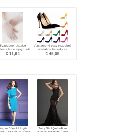
Svadobné rukavice
Viacfarebné sexy svadobné
erné letné čipky Biele
svadobné topánky na
lné prstové dekorácie
vysokom podpätku 11CM
€ 11,94
€ 45,05
trapec Vysoká krytia
Sexy Širokým hrdlom
žina Bez rukávov Šperk
Vysoká zahrnuté Čipka