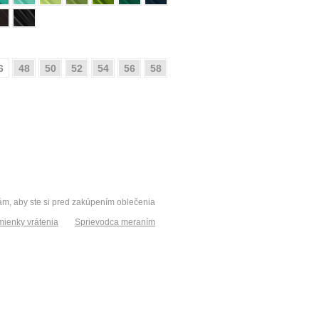
6
48
50
52
54
56
58
vám, aby ste si pred zakúpením oblečenia
ienky vrátenia
Sprievodca meraním