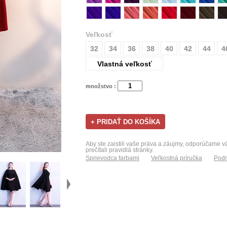
Veľkosť
32
34
36
38
40
42
44
4
Vlastná veľkosť
množstvo :
Aby ste zaistili vaše práva a záujmy, odporúčame 
prečítali pravidlá stránky.
Sprievodca farbami
Veľkostná príručka
Podm