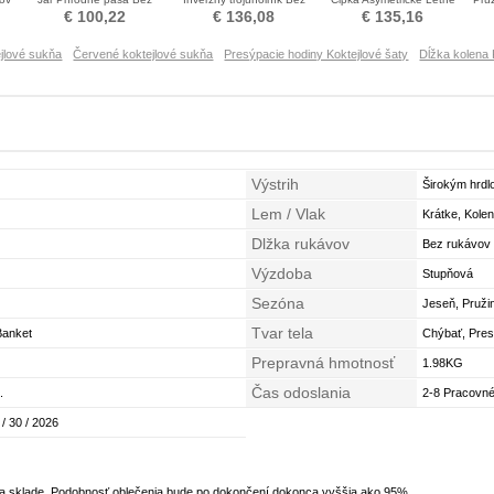
rukávov Koktejlové šaty
rukávov Koktejlové šaty
Koktejlové šaty
€ 100,22
€ 136,08
€ 135,16
ejlové sukňa
Červené koktejlové sukňa
Presýpacie hodiny Koktejlové šaty
Dĺžka kolena 
Výstrih
Širokým hrd
Lem / Vlak
Krátke, Kole
Dlžka rukávov
Bez rukávov
Výzdoba
Stupňová
Sezóna
Jeseň, Pruži
Tvar tela
Banket
Chýbať, Presý
Prepravná hmotnosť
1.98KG
Čas odoslania
.
2-8 Pracovné
 / 30 / 2026
na sklade. Podobnosť oblečenia bude po dokončení dokonca vyššia ako 95%.