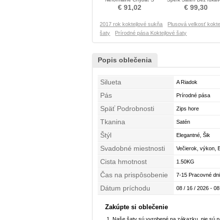
hlbokým výstrihom
Koktejlové šaty
€ 91,02
€ 99,30
Koktejlové šaty
2017 rok koktejlové sukňa
Plusová velkosť kokt
šaty
Prírodné pása Koktejlové šaty
Popis oblečenia
Silueta
A Riadok
Pás
Prírodné pása
Späť Podrobnosti
Zips hore
Tkanina
Satén
Štýl
Elegantné, Šik
Svadobné miestnosti
Večierok, výkon, 
Cista hmotnost
1.50KG
Čas na prispôsobenie
7-15 Pracovné dni
Dátum príchodu
08 / 16 / 2026 - 08
Zakúpte si oblečenie
Naše šaty sú vyrobené na zákazku, nie sú 