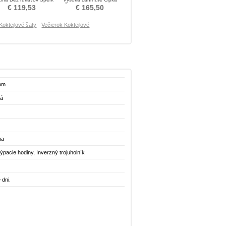
Koktejlové šaty
Čierna Cocktail obleko
€ 119,53
€ 165,50
Koktejlové šaty
Večierok Koktejlové
lom
ná
na
pacie hodiny, Inverzný trojuholník
 dni.