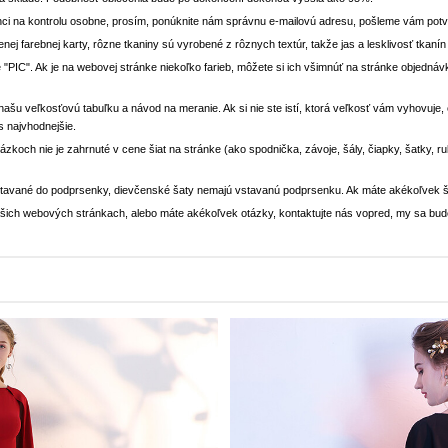
ci na kontrolu osobne, prosím, ponúknite nám správnu e-mailovú adresu, pošleme vám potvr
enej farebnej karty, rôzne tkaniny sú vyrobené z rôznych textúr, takže jas a lesklivosť tkaní
 "PIC". Ak je na webovej stránke niekoľko farieb, môžete si ich všimnúť na stránke objedn
i našu veľkosťovú tabuľku a návod na meranie. Ak si nie ste istí, ktorá veľkosť vám vyhovuje
s najvhodnejšie.
rázkoch nie je zahrnuté v cene šiat na stránke (ako spodnička, závoje, šály, čiapky, šatky, 
stavané do podprsenky, dievčenské šaty nemajú vstavanú podprsenku. Ak máte akékoľvek š
 našich webových stránkach, alebo máte akékoľvek otázky, kontaktujte nás vopred, my sa bu