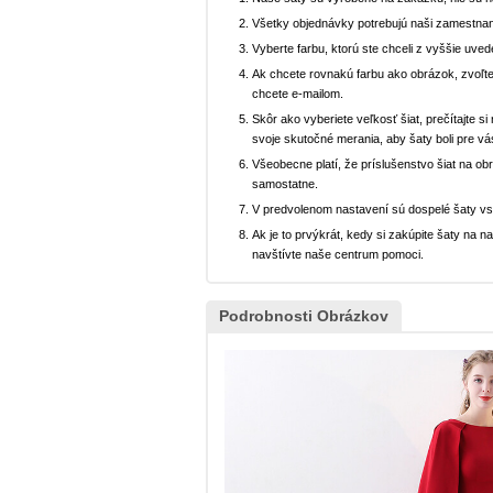
Všetky objednávky potrebujú naši zamestnan
Vyberte farbu, ktorú ste chceli z vyššie uved
Ak chcete rovnakú farbu ako obrázok, zvoľte
chcete e-mailom.
Skôr ako vyberiete veľkosť šiat, prečítajte s
svoje skutočné merania, aby šaty boli pre vá
Všeobecne platí, že príslušenstvo šiat na ob
samostatne.
V predvolenom nastavení sú dospelé šaty v
Ak je to prvýkrát, kedy si zakúpite šaty na
navštívte naše centrum pomoci.
Podrobnosti Obrázkov