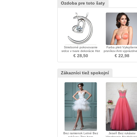
Ozdoba pre toto šaty
Strieborné pokovovanie
Farba pleti Vylepšeni
srdce v tvare dekorácie Hot
prsníkov Anti vyprázdn
sale náhrdelník prívesok
zozbieraný Stealth
€ 28,50
€ 22,98
Neviditeľná podprsen
Zákazníci tiež spokojní
Bez ramienok Letné Bez
Jeseň Bez rukávov
rukávov Zips hore
Vinobranie Navliekani