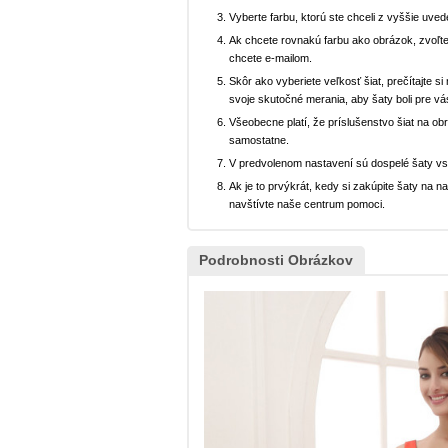
Vyberte farbu, ktorú ste chceli z vyššie uved
Ak chcete rovnakú farbu ako obrázok, zvoľte
chcete e-mailom.
Skôr ako vyberiete veľkosť šiat, prečítajte s
svoje skutočné merania, aby šaty boli pre vá
Všeobecne platí, že príslušenstvo šiat na ob
samostatne.
V predvolenom nastavení sú dospelé šaty v
Ak je to prvýkrát, kedy si zakúpite šaty na
navštívte naše centrum pomoci.
Podrobnosti Obrázkov