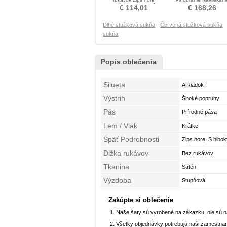
Princezná Stužková Šaty
korálok Prom Obleko
€ 114,01
€ 168,26
Dlhé stužková sukňa
Červená stužková sukňa
sukňa
Popis oblečenia
Silueta
A Riadok
Výstrih
Široké popruhy
Pás
Prírodné pása
Lem / Vlak
Krátke
Späť Podrobnosti
Zips hore, S hlbo
Dlžka rukávov
Bez rukávov
Tkanina
Satén
Výzdoba
Stupňová
Zakúpte si oblečenie
Naše šaty sú vyrobené na zákazku, nie sú 
Všetky objednávky potrebujú naši zamestnan