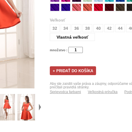
Veľkosť
32
34
36
38
40
42
44
4
Vlastná veľkosť
množstvo :
Aby ste zaistili vaše práva a záujmy, odporúčame 
prečítali pravidlá stránky.
Sprievodca farbami
Veľkostná príručka
Podm