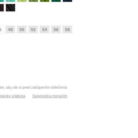
6
48
50
52
54
56
58
vám, aby ste si pred zakúpením oblečenia
ienky vrátenia
Sprievodca meraním