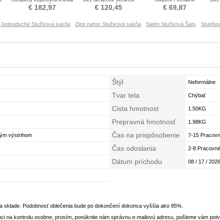
Stužková Šaty
Stužková Šaty
Asymetrické Prom Obleko
€ 182,97
€ 120,45
€ 69,87
Jednoduché Stužková sukňa
Zips nahor Stužková sukňa
Satén Stužková Šaty
Stupňov
Štýl
Neformálne
Tvar tela
Chýbať
Cista hmotnost
1.50KG
Prepravná hmotnosť
1.98KG
Čas na prispôsobenie
kým výstrihom
7-15 Pracovn
Čas odoslania
2-8 Pracovné
Dátum príchodu
08 / 17 / 2026
na sklade. Podobnosť oblečenia bude po dokončení dokonca vyššia ako 95%.
ci na kontrolu osobne, prosím, ponúknite nám správnu e-mailovú adresu, pošleme vám potvr