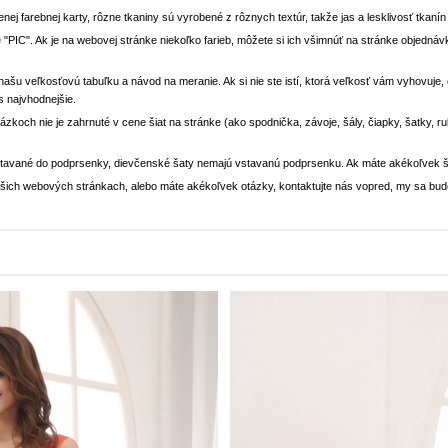
enej farebnej karty, rôzne tkaniny sú vyrobené z rôznych textúr, takže jas a lesklivosť tkaní
 "PIC". Ak je na webovej stránke niekoľko farieb, môžete si ich všimnúť na stránke objedn
i našu veľkosťovú tabuľku a návod na meranie. Ak si nie ste istí, ktorá veľkosť vám vyhovuje
s najvhodnejšie.
rázkoch nie je zahrnuté v cene šiat na stránke (ako spodnička, závoje, šály, čiapky, šatky, 
stavané do podprsenky, dievčenské šaty nemajú vstavanú podprsenku. Ak máte akékoľvek š
 našich webových stránkach, alebo máte akékoľvek otázky, kontaktujte nás vopred, my sa bu