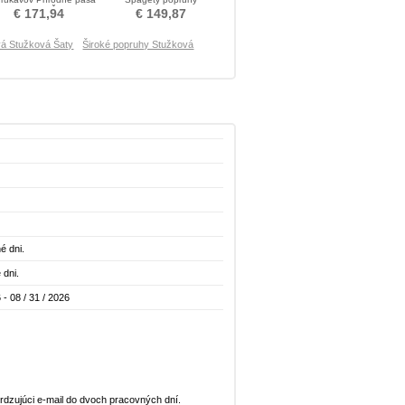
Stužková Šaty
Navliekanie korálok Prom
€ 171,94
€ 149,87
Obleko
á Stužková Šaty
Široké popruhy Stužková
é dni.
 dni.
 - 08 / 31 / 2026
dzujúci e-mail do dvoch pracovných dní.