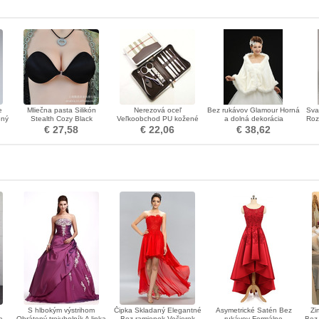
e
Mliečna pasta Silikón
Nerezová oceľ
Bez rukávov Glamour Horná
Sva
ený
Stealth Cozy Black
Veľkoobchod PU kožené
a dolná dekorácia
Roz
Neviditeľná podprsenka
puzdro 8 kusov Najvyššej
svadobných šiat
€ 27,58
€ 22,06
€ 38,62
ka
triedy Suit nechty Clippers
S hlbokým výstrihom
Čipka Skladaný Elegantné
Asymetrické Satén Bez
Zi
e
Obrátený trojuholník A linka
Bez ramienok Večierok
rukávov Formálne
Bez