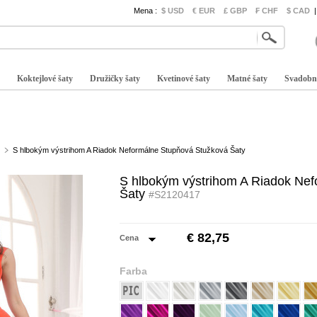
Mena :
$ USD
€ EUR
£ GBP
₣ CHF
$ CAD
|
Koktejlové šaty
Družičky šaty
Kvetinové šaty
Matné šaty
Svadobn
S hlbokým výstrihom A Riadok Neformálne Stupňová Stužková Šaty
S hlbokým výstrihom A Riadok Ne
Šaty
#S2120417
€ 82,75
Cena
Farba