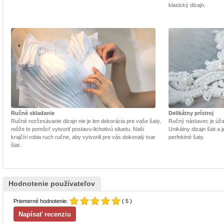
klasický dizajn.
Ručné skladanie
Delikátny prístroj
Ručné rozčesávanie dizajn nie je len dekorácia pre vaše šaty,
Ručný nástavec je úžasn
môže to pomôcť vytvoriť postavu-lichotivú siluetu. Naši
Unikátny dizajn šiat a
krajčíri robia ruch ručne, aby vytvorili pre vás dokonalý tvar
perfektné šaty.
šiat.
Hodnotenie používateľov
Priemerné hodnotenie:
( 5 )