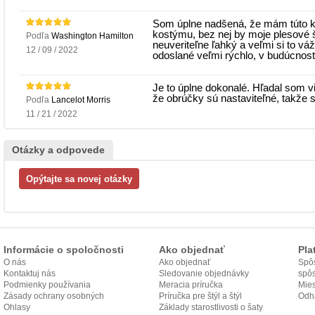
Som úplne nadšená, že mám túto k
kostýmu, bez nej by moje plesové š
Podľa
Washington Hamilton
neuveriteľne ľahký a veľmi si to vá
12 / 09 / 2022
odoslané veľmi rýchlo, v budúcnost
Je to úplne dokonalé. Hľadal som vi
že obrúčky sú nastaviteľné, takže s
Podľa
Lancelot Morris
11 / 21 / 2022
Otázky a odpovede
Informácie o spoločnosti
Ako objednať
Pla
O nás
Ako objednať
Spôs
Kontaktuj nás
Sledovanie objednávky
spô
Podmienky používania
Meracia príručka
Mies
Zásady ochrany osobných
Príručka pre štýl a štýl
odo
Odh
údajov
Ohlasy
Základy starostlivosti o šaty