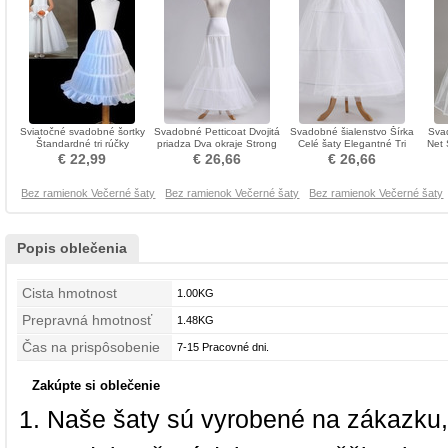
Sviatočné svadobné šortky
Svadobné Petticoat Dvojitá
Svadobné šialenstvo Šírka
Svad
Štandardné tri rúčky
priadza Dva okraje Strong
Celé šaty Elegantné Tri
Net 
Elastický pás Polyester taft
Net Perimeter Korzet
rámy Polyester taft
o
€ 22,99
€ 26,66
€ 26,66
Bez ramienok Večerné šaty
Bez ramienok Večerné šaty
Bez ramienok Večerné šaty
Popis oblečenia
Cista hmotnost
1.00KG
Prepravná hmotnosť
1.48KG
Čas na prispôsobenie
7-15 Pracovné dni.
Zakúpte si oblečenie
Naše šaty sú vyrobené na zákazku,