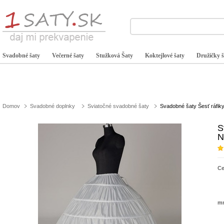
Svadobné šaty
Večerné šaty
Stužková Šaty
Koktejlové šaty
Družičky š
Domov
Svadobné doplnky
Sviatočné svadobné šaty
Svadobné šaty Šesť ráfiky
S
N
C
mn