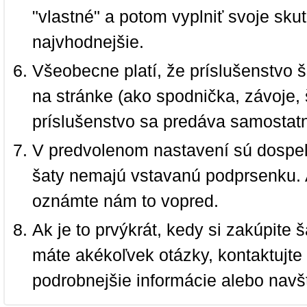
"vlastné" a potom vyplniť svoje sku
najvhodnejšie.
Všeobecne platí, že príslušenstvo š
na stránke (ako spodnička, závoje, š
príslušenstvo sa predáva samostat
V predvolenom nastavení sú dospel
šaty nemajú vstavanú podprsenku. 
oznámte nám to vopred.
Ak je to prvýkrát, kedy si zakúpite
máte akékoľvek otázky, kontaktujt
podrobnejšie informácie alebo navš