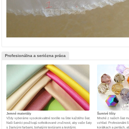
Profesionálna a seriózna práca
Jemné materiály
Šumivé lišty
Vždy vyberáme vysokokvalitné textílie na šitie každého šiat.
Mnohé z našich šiat m
Naši šatníci používajú sofistikované zručnosti, aby vaše šaty
vzhľad. Profesionálni š
s žiarivými farbami, bohatými textúrami a lesklými.
korálkach a perlách, a