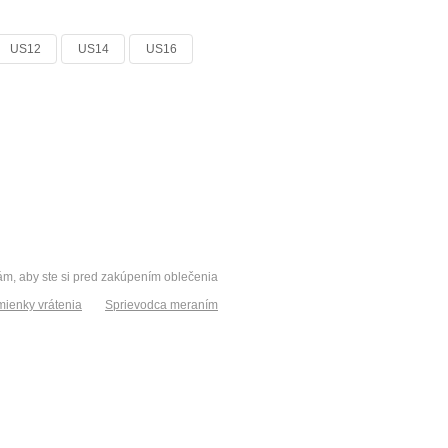
US12
US14
US16
vám, aby ste si pred zakúpením oblečenia
ienky vrátenia
Sprievodca meraním