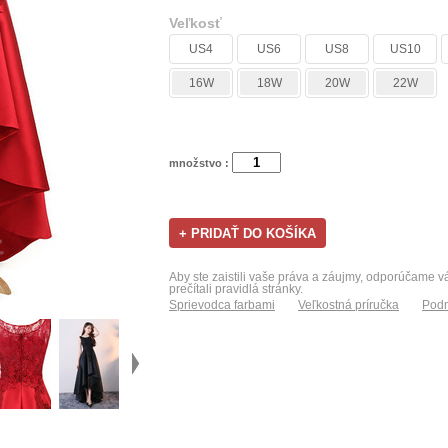
Veľkosť
US4
US6
US8
US10
16W
18W
20W
22W
množstvo :
Aby ste zaistili vaše práva a záujmy, odporúčame 
prečítali pravidlá stránky.
Sprievodca farbami
Veľkostná príručka
Podm