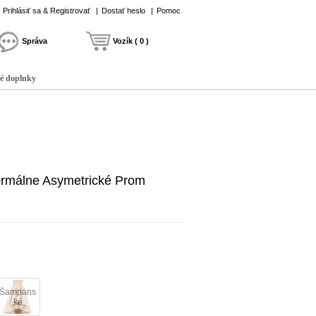
Prihlásiť sa & Registrovať
|
Dostať heslo
|
Pomoc
Správa
Vozík ( 0 )
é doplnky
ormálne Asymetrické Prom
Šampans
ké