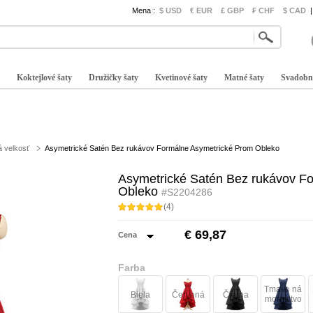
Mena :
$ USD
€ EUR
£ GBP
₣ CHF
$ CAD
|
Koktejlové šaty
Družičky šaty
Kvetinové šaty
Matné šaty
Svadobn
á velkosť
Asymetrické Satén Bez rukávov Formálne Asymetrické Prom Obleko
Asymetrické Satén Bez rukávov F
Obleko
#S2204286
(4)
€ 69,87
Cena
Farba
Tmavo ná
Biela
Červená
Čierna
morníctvo