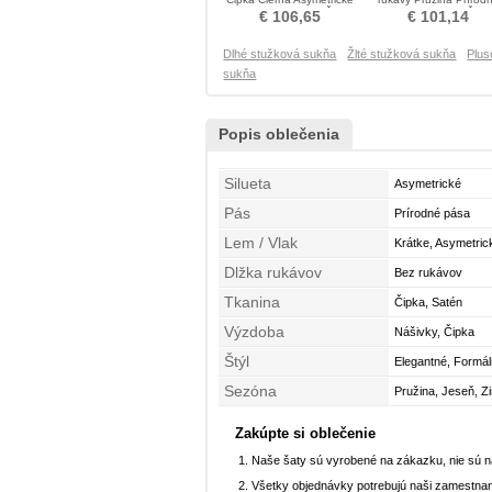
rukávmi Stužková Šaty
pása Stužková Šaty
€ 106,65
€ 101,14
Dlhé stužková sukňa
Žlté stužková sukňa
Plus
sukňa
Popis oblečenia
Silueta
Asymetrické
Pás
Prírodné pása
Lem / Vlak
Krátke, Asymetric
Dlžka rukávov
Bez rukávov
Tkanina
Čipka, Satén
Výzdoba
Nášivky, Čipka
Štýl
Elegantné, Formá
Sezóna
Pružina, Jeseň, Z
Zakúpte si oblečenie
Naše šaty sú vyrobené na zákazku, nie sú 
Všetky objednávky potrebujú naši zamestnan