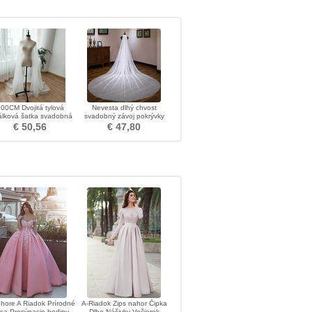
00CM Dvojitá tylová
Nevesta dlhý chvost
álková šatka svadobná
svadobný závoj pokrývky
šatka
hlavy biely lesklý závoj
€ 50,56
€ 47,80
hviezdnej oblohy
 hore A Riadok Prírodné
A-Riadok Zips nahor Čipka
sa Presýpacie hodiny
Dlho Nášivky Večierok