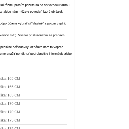
n sú rôzne, prosím pozrite sa na sprievodcu farbou.
ávky alebo nám môžete povedať, ktorý obrázok
, odporúčame vybrať si "vlastné" a potom vyplniť
rukavice atď.), Všetko príslušenstvo sa predáva
peciálne požiadavky, oznámte nám to vopred.
deme snažiť ponúknuť podrobnejšie informácie alebo
ška: 165 CM
ška: 165 CM
ška: 165 CM
ška: 170 CM
ška: 170 CM
ška: 175 CM
ška: 175 CM