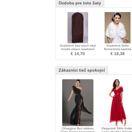
Ozdoba pre toto šaty
Svadobné šaty prach obal
Svadobná šatka
hnedé visiace svadobné
Romantická kaplnka
šaty prachové potlač
Studená bez rukávo
€ 14,70
€ 18,38
Bowknot
Zákazníci tiež spokojní
Očarujúce Bez rukávov
Elegantné Šifón Krát
Čipka Čierna Asymetrické
rukávy Pružina Prírod