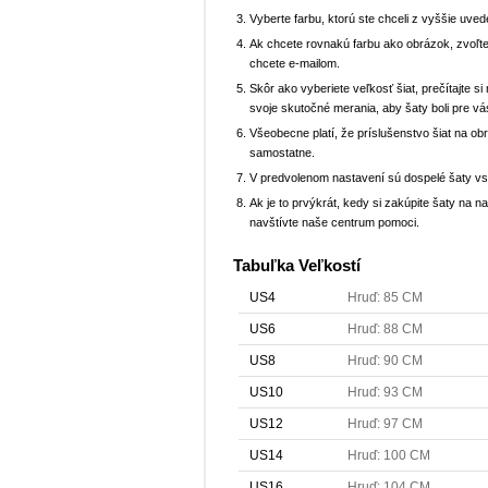
Vyberte farbu, ktorú ste chceli z vyššie uved
Ak chcete rovnakú farbu ako obrázok, zvoľte
chcete e-mailom.
Skôr ako vyberiete veľkosť šiat, prečítajte s
svoje skutočné merania, aby šaty boli pre vá
Všeobecne platí, že príslušenstvo šiat na ob
samostatne.
V predvolenom nastavení sú dospelé šaty v
Ak je to prvýkrát, kedy si zakúpite šaty na
navštívte naše centrum pomoci.
Tabuľka Veľkostí
US4
Hruď: 85 CM
US6
Hruď: 88 CM
US8
Hruď: 90 CM
US10
Hruď: 93 CM
US12
Hruď: 97 CM
US14
Hruď: 100 CM
US16
Hruď: 104 CM