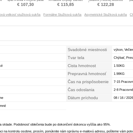
Stužková Šaty
Stužková Šaty
Členok dĺžka Prom Obleko
€ 107,30
€ 115,85
€ 122,28
ová velkosť stužková sukňa
Formálne Stužková sukňa
Asymetrické Stužková sukňa
C
Svadobné miestnosti
výkon, Večie
Tvar tela
Chýbať, Pres
Cista hmotnost
trojuholník, J
ké
1.50KG
Prepravná hmotnosť
1.98KG
Čas na prispôsobenie
7-15 Pracovn
Čas odoslania
2-8 Pracovné
Dátum príchodu
lne
08 / 16 / 2026
imné
na sklade. Podobnosť oblečenia bude po dokončení dokonca vyššia ako 95%.
ci na kontrolu osobne, prosím, ponúknite nám správnu e-mailovú adresu, pošleme vám potvr