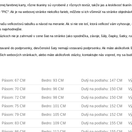
enej farebnej karty, rôzne tkaniny sú vyrobené z rôznych textúr, takže jas a lesklivosť tkaní
 "PIC". Ak je na webovej stránke niekoľko farieb, môžete si ich všimnúť na stránke objedn
i našu veľkosťovú tabuľku a návod na meranie. Ak si nie ste istí, ktorá veľkosť vám vyhovuje
s najvhodnejšie.
rázkoch nie je zahrnuté v cene šiat na stránke (ako spodnička, závoje, šály, čiapky, šatky, 
stavané do podprsenky, dievčenské šaty nemajú vstavanú podprsenku. Ak máte akékoľvek š
 našich webových stránkach, alebo máte akékoľvek otázky, kontaktujte nás vopred, my sa bu
Pásom: 67 CM
Bedro: 93 CM
Dutý na podlahu: 147 CM
Vý
Pásom: 70 CM
Bedro: 96 CM
Dutý na podlahu: 150 CM
Vý
Pásom: 72 CM
Bedro: 98 CM
Dutý na podlahu: 150 CM
Vý
Pásom: 75 CM
Bedro: 101 CM
Dutý na podlahu: 152 CM
Vý
Pásom: 79 CM
Bedro: 105 CM
Dutý na podlahu: 152 CM
Vý
Pásom: 83 CM
Bedro: 109 CM
Dutý na podlahu: 155 CM
Vý
Pásom: 86 CM
Bedro: 112 CM
Dutý na podlahu: 155 CM
Vý