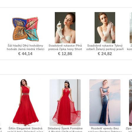
Šál hladký Dlhý hodvábny
Svadobné rukavice Plná
Svadobné rukavice Tylový
2
hodváb Jarná modrá Všetci
prstová čipka Ivory Short
odtieň Želaný perlový jeseň
kor
v
dospelí
Fashion Spring
Plný prst
€ 44,14
€ 12,86
€ 24,82
ke
Šifón Elegantné Stredná
Skladaný Šperk Formálne
Rozdeliť vpredu Bez
Zips
né
späť A linka Prírodné pása
A-Riadok Chýbať Banket
rukávov Prednej štrbinou
pá