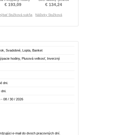
Stužková Šaty
Stužková Šaty
€ 193,09
€ 134,24
hýbať Stužková sukňa
Nášivky Stužková
rok, Svadobné, Lopta, Banket
ýpacie hodiny, Plusová velkosť, Inverzný
ablko
é dni.
 dni.
 - 08 / 30 / 2026
dzujúci e-mail do dvoch pracovných dní.