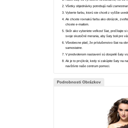
Všetky objednávky potrebujú naši zamestnan
Vyberte farbu, ktorú ste chceli z vyššie uved
Ak chcete rovnakú farbu ako obrázok, zvoľte
chcete e-mailom.
Skôr ako vyberiete veľkosť šiat, prečítajte s
svoje skutočné merania, aby šaty boli pre vá
Všeobecne platí, že príslušenstvo šiat na ob
samostatne.
V predvolenom nastavení sú dospelé šaty v
Ak je to prvýkrát, kedy si zakúpite šaty na
navštívte naše centrum pomoci.
Podrobnosti Obrázkov