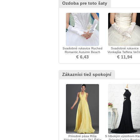
Ozdoba pre toto šaty
Svadobné rukavice Ruched
Svadobné rukavice
Romantic Autumn Beach
Vonkajšia Taffeta Več
Taffeta
kravata
€ 6,43
€ 11,94
Zákazníci tiež spokojní
Prírodné pása Ríša
S hlbokým výstrihom Kle
Skladaný Svetlo žltá Šifón
Prírodné pása Banke