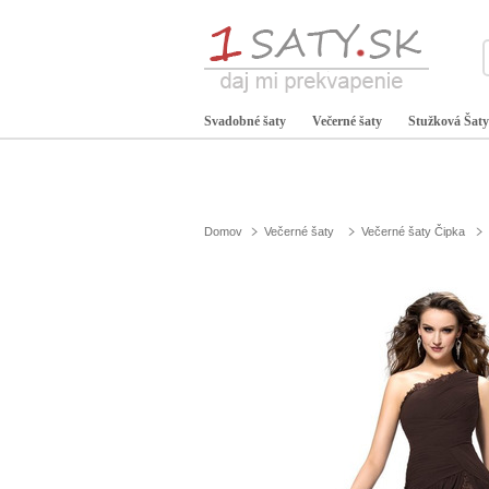
Svadobné šaty
Večerné šaty
Stužková Šaty
Domov
Večerné šaty
Večerné šaty Čipka