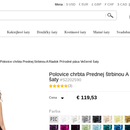
Mena :
$ USD
€ EUR
£ GBP
₣ CHF
$ CAD
|
Koktejlové šaty
Družičky šaty
Kvetinové šaty
Matné šaty
Svadobn
Polovice chrbta Prednej štrbinou A Riadok Prírodné pása Večerné šaty
Polovice chrbta Prednej štrbinou 
šaty
#S2202590
(3)
€ 119,53
Cena
Farba