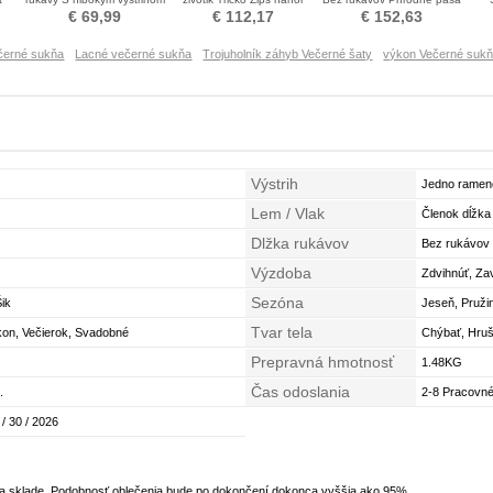
Večerné šaty
Večerné šaty
Večerné šaty
r
€ 69,99
€ 112,17
€ 152,63
černé sukňa
Lacné večerné sukňa
Trojuholník záhyb Večerné šaty
výkon Večerné suk
Výstrih
Jedno ramen
Lem / Vlak
Členok dĺžka
Dlžka rukávov
Bez rukávov
Výzdoba
Zdvihnúť, Za
Sezóna
Šik
Jeseň, Pruži
Tvar tela
kon, Večierok, Svadobné
Chýbať, Hru
Prepravná hmotnosť
1.48KG
Čas odoslania
.
2-8 Pracovné
 / 30 / 2026
na sklade. Podobnosť oblečenia bude po dokončení dokonca vyššia ako 95%.