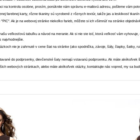
ci na kontrolu osobne, prosím, ponúknite nám správnu e-mailovú adresu, pošleme vám potvr
enej farebnej karty, rôzne tkaniny sú vyrobené z rôznych textúr, takže jas a lesklivosť tkaní
 "PIC". Ak je na webovej stránke niekoľko farieb, môžete si ich všimnúť na stránke objedn
i našu veľkosťovú tabuľku a návod na meranie. Ak si nie ste istí, ktorá veľkosť vám vyhovuje
s najvhodnejšie.
rázkoch nie je zahrnuté v cene šiat na stránke (ako spodnička, závoje, šály, čiapky, šatky, 
stavané do podprsenky, dievčenské šaty nemajú vstavanú podprsenku. Ak máte akékoľvek š
 našich webových stránkach, alebo máte akékoľvek otázky, kontaktujte nás vopred, my sa bu