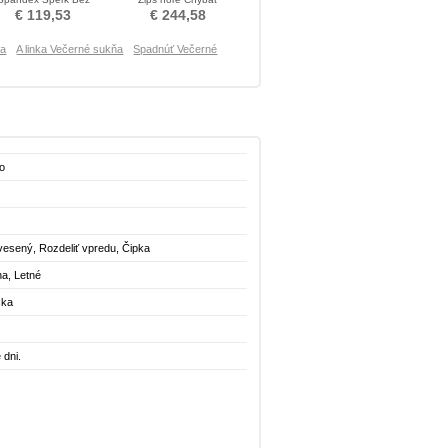
ukávov Večerné šaty
Trblietanie Večerné šaty
€ 119,53
€ 244,58
ňa
A linka Večerné sukňa
Spadnúť Večerné
o
vesený, Rozdeliť vpredu, Čipka
na, Letné
ška
 dni.