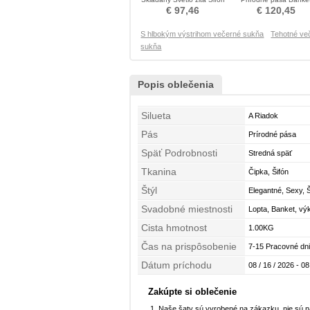
Drobunký Večerné šaty
Večerné šaty
€ 97,46
€ 120,45
S hlbokým výstrihom večerné sukňa
Tehotné ve
sukňa
Popis oblečenia
Silueta
A Riadok
Pás
Prírodné pása
Späť Podrobnosti
Stredná späť
Tkanina
Čipka, Šifón
Štýl
Elegantné, Sexy, 
Svadobné miestnosti
Lopta, Banket, vý
Cista hmotnost
1.00KG
Čas na prispôsobenie
7-15 Pracovné dni
Dátum príchodu
08 / 16 / 2026 - 08
Zakúpte si oblečenie
Naše šaty sú vyrobené na zákazku, nie sú 