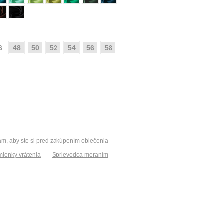
6
48
50
52
54
56
58
vám, aby ste si pred zakúpením oblečenia
ienky vrátenia
Sprievodca meraním