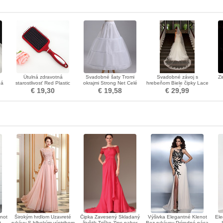
Útulná zdravotná
Svadobné šaty Tromi
Svadobné závoj s
Zi
ná
starostlivosť Red Plastic
okrajmi Strong Net Celé
hrebeňom Biele čipky Lace
Prenosná masážna ozdoba
šaty String Nastaviteľné
Mid-dĺžka
€ 19,30
€ 19,58
€ 29,99
not
Širokým hrdlom Uzavreté
Čipka Zavesený Skladaný
Výšivka Elegantné Klenot
Ele
t
rukávy S hlbokým výstrihom
živôtik Tričko Zips nahor
Bez rukávov Prírodné pása