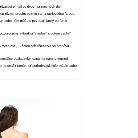
dzujúci e-mail do dvoch pracovných dní.
n sú rôzne, prosím pozrite sa na sprievodcu farbou.
ávky alebo nám môžete povedať, ktorý obrázok
, odporúčame vybrať si "vlastné" a potom vyplniť
rukavice atď.), Všetko príslušenstvo sa predáva
peciálne požiadavky, oznámte nám to vopred.
deme snažiť ponúknuť podrobnejšie informácie alebo