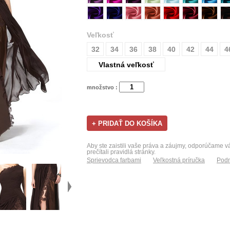
Veľkosť
32
34
36
38
40
42
44
4
Vlastná veľkosť
množstvo :
Aby ste zaistili vaše práva a záujmy, odporúčame 
prečítali pravidlá stránky.
Sprievodca farbami
Veľkostná príručka
Podm