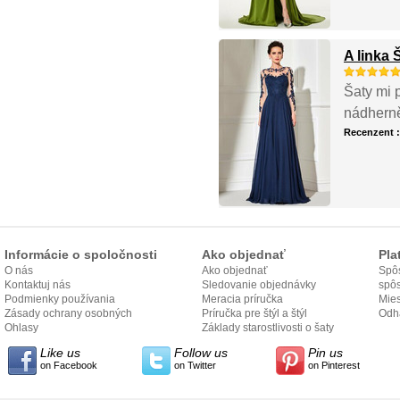
A linka
Šaty mi p
nádherně
Recenzent 
Informácie o spoločnosti
Ako objednať
Pla
O nás
Ako objednať
Spôs
Kontaktuj nás
Sledovanie objednávky
spô
Podmienky používania
Meracia príručka
Mies
Zásady ochrany osobných
Príručka pre štýl a štýl
odo
Odh
údajov
Ohlasy
Základy starostlivosti o šaty
Like us
Follow us
Pin us
on Facebook
on Twitter
on Pinterest