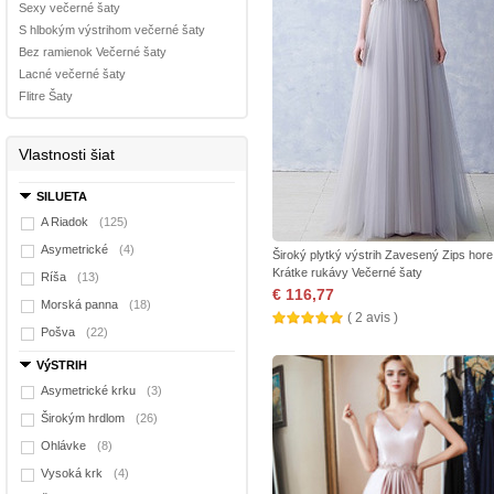
Sexy večerné šaty
S hlbokým výstrihom večerné šaty
Bez ramienok Večerné šaty
Lacné večerné šaty
Flitre Šaty
Vlastnosti šiat
SILUETA
A Riadok
(125)
Asymetrické
(4)
Široký plytký výstrih Zavesený Zips hore
Krátke rukávy Večerné šaty
Ríša
(13)
€ 116,77
Morská panna
(18)
( 2 avis )
Pošva
(22)
VýSTRIH
Asymetrické krku
(3)
Širokým hrdlom
(26)
Ohlávke
(8)
Vysoká krk
(4)