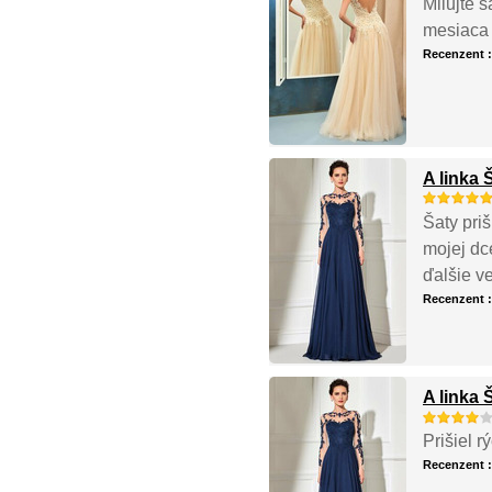
Milujte š
mesiaca p
Recenzent 
A linka
Šaty pri
mojej dc
ďalšie v
Recenzent 
A linka
Prišiel r
Recenzent 