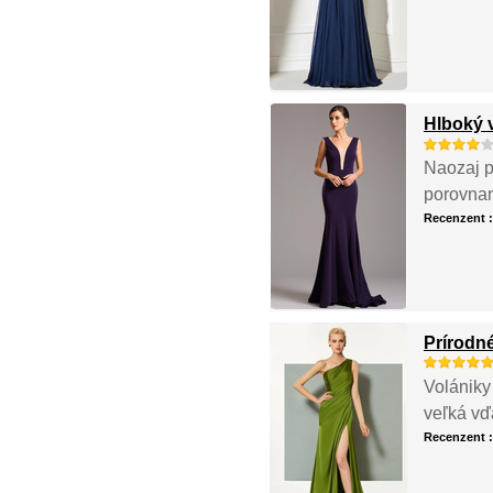
Hlboký 
Naozaj p
porovnan
Recenzent 
Prírodné
Volániky
veľká vď
Recenzent 