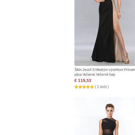
Šifón Jeseň S hlbokým výstrihom Prírod
pása Večierok Večerné šaty
€ 119,53
( 1 avis )