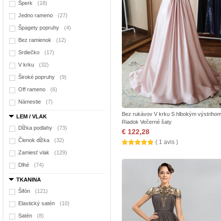
Šperk
(18)
Jedno rameno
(27)
Špagety popruhy
(4)
Bez ramienok
(12)
Srdiečko
(17)
V krku
(32)
Široké popruhy
(9)
Off rameno
(6)
Námestie
(7)
Bez rukávov V krku S hlbokým výstrihom
LEM / VLAK
Riadok Večerné šaty
Dĺžka podlahy
(73)
€ 122,28
Členok dĺžka
(32)
( 1 avis )
Zamiesť vlak
(129)
Dlhé
(74)
TKANINA
Šifón
(121)
Elastický satén
(10)
Satén
(8)