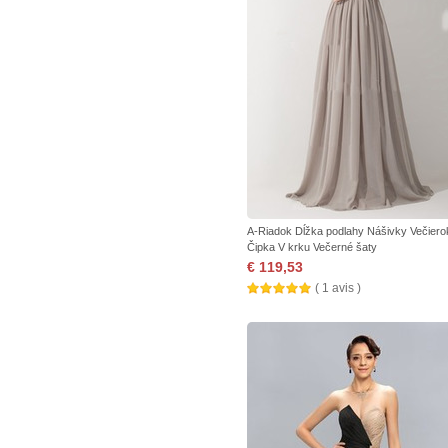
A-Riadok Dĺžka podlahy Nášivky Večiero
Čipka V krku Večerné šaty
€ 119,53
( 1 avis )