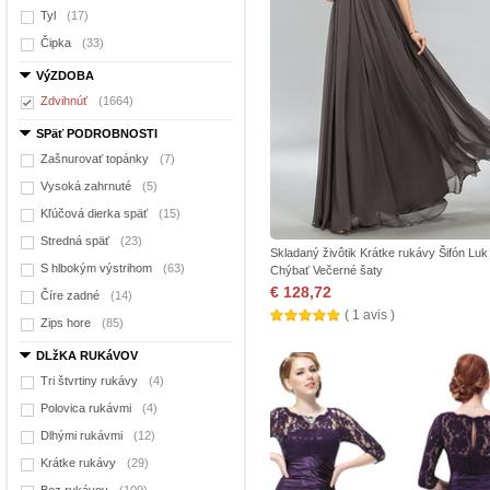
Tyl
(17)
Čipka
(33)
VýZDOBA
Zdvihnúť
(1664)
SPäť PODROBNOSTI
Zašnurovať topánky
(7)
Vysoká zahrnuté
(5)
Kľúčová dierka späť
(15)
Stredná späť
(23)
Skladaný živôtik Krátke rukávy Šifón Luk
S hlbokým výstrihom
(63)
Chýbať Večerné šaty
€ 128,72
Číre zadné
(14)
( 1 avis )
Zips hore
(85)
DLžKA RUKáVOV
Tri štvrtiny rukávy
(4)
Polovica rukávmi
(4)
Dlhými rukávmi
(12)
Krátke rukávy
(29)