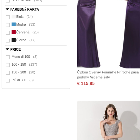
Bez rukávov
(109)
FAREBNá KARTA
Biela
(14)
Modrá
(33)
Červená
(26)
Čierna
(17)
PRICE
Meno di 100
(3)
100 - 150
(137)
150 - 200
(20)
Čipkou Overlay Formálne Prírodné pása
podlahy Večerné šaty
Più di 300
(3)
€ 115,85