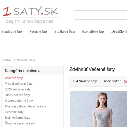
Svadobné šaty
Večerné šaty
Stužková Šaty
Koktejlové šaty
Družičky š
Domov
Večerné šaty
Zdvihnúť Večerné šaty
Kategória oblečenia
Večerné šaty
164 Nájdené šaty
Triediť podľa :
Na
Predaj večerné šaty
2023 večerné šaty
Dlhé večerné šaty
Krátke večerné šaty
Plusová velkosť Večerné šaty
Červené šaty
Biele večerné šaty
Šikovné večerné šaty