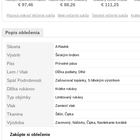
Večerné šaty
živôtik Večerné šaty
Pružina Večerné šaty
€ 97,46
€ 88,26
€ 111,25
Plusová velkosť Večerné sukňa
Biele večerné sukňa
Tehotné večerné sukňa
Krátk
Popis oblečenia
Silueta
A Riadok
Výstrih
Širokým hrdlom
Pás
Prírodné pása
Lem / Vlak
Dĺžka podlahy, Dlhé
Späť Podrobnosti
Zašnurovať topánky, S hlbokým výstrihom
Dlžka rukávov
Krátke rukávy
Typ objímky
Limitovaný rukávy
Vlak
Zamiesť vlak
Tkanina
Šifón, Čipka
Výzdoba
Zavesený, Nášivky, Čipka, Navliekanie korálok
Zakúpte si oblečenie