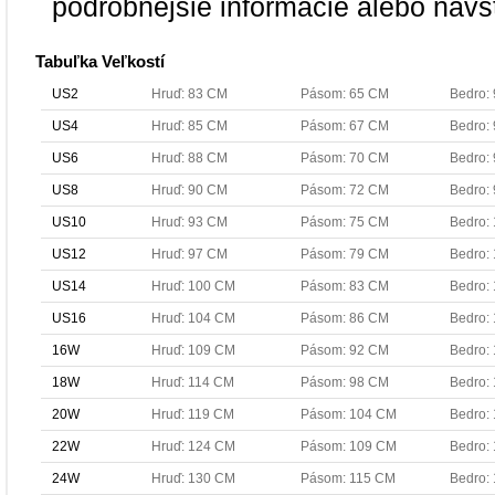
podrobnejšie informácie alebo navš
Tabuľka Veľkostí
US2
Hruď: 83 CM
Pásom: 65 CM
Bedro:
US4
Hruď: 85 CM
Pásom: 67 CM
Bedro:
US6
Hruď: 88 CM
Pásom: 70 CM
Bedro:
US8
Hruď: 90 CM
Pásom: 72 CM
Bedro:
US10
Hruď: 93 CM
Pásom: 75 CM
Bedro:
US12
Hruď: 97 CM
Pásom: 79 CM
Bedro:
US14
Hruď: 100 CM
Pásom: 83 CM
Bedro:
US16
Hruď: 104 CM
Pásom: 86 CM
Bedro:
16W
Hruď: 109 CM
Pásom: 92 CM
Bedro:
18W
Hruď: 114 CM
Pásom: 98 CM
Bedro:
20W
Hruď: 119 CM
Pásom: 104 CM
Bedro:
22W
Hruď: 124 CM
Pásom: 109 CM
Bedro:
24W
Hruď: 130 CM
Pásom: 115 CM
Bedro: