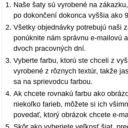
Naše šaty sú vyrobené na zákazku,
po dokončení dokonca vyššia ako 
Všetky objednávky potrebujú naši z
ponúknite nám správnu e-mailovú a
dvoch pracovných dní.
Vyberte farbu, ktorú ste chceli z vy
vyrobené z rôznych textúr, takže jas
sa na sprievodcu farbou.
Ak chcete rovnakú farbu ako obrázo
niekoľko farieb, môžete si ich vši
povedať, ktorý obrázok chcete e-ma
Skôr ako vyberiete veľkosť šiat, pr