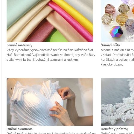
Jemné materiály
Šumivé lišty
Vždy vyberáme vysokokvalitné textílie na šitie každého šiat.
Mnohé z našich šiat m
Naši šatníci používajú sofistikované zručnosti, aby vaše šaty
vzhľad. Profesionálni š
s žiarivými farbami, bohatými textúrami a lesklými.
korálkach a perlách, a
klasický dizajn.
Ručné skladanie
Delikátny prístroj
Ručné rozčesávanie dizajn nie je len dekorácia pre vaše šaty,
Ručný nástavec je úžasn