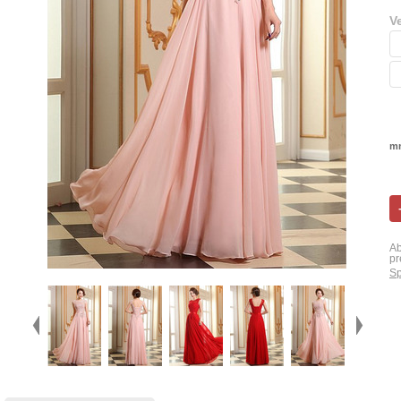
V
mn
Ab
pr
Sp