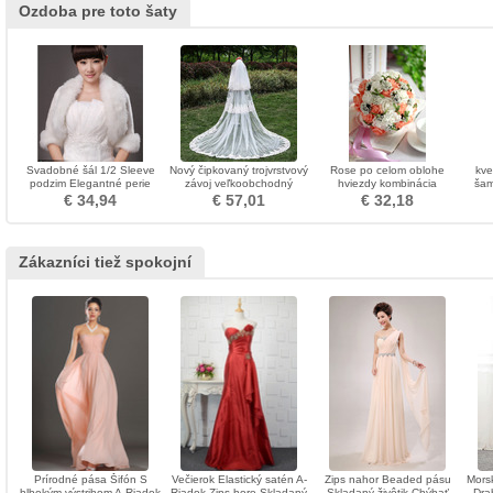
Ozdoba pre toto šaty
Svadobné šál 1/2 Sleeve
Nový čipkovaný trojvrstvový
Rose po celom oblohe
kve
podzim Elegantné perie
závoj veľkoobchodný
hviezdy kombinácia
šam
Tinkerbell
svadobný doplnok so
dekoratívne kvetina
d
€ 34,94
€ 57,01
€ 32,18
svadobným závojom
Zákazníci tiež spokojní
Prírodné pása Šifón S
Večierok Elastický satén A-
Zips nahor Beaded pásu
Mors
hlbokým výstrihom A-Riadok
Riadok Zips hore Skladaný
Skladaný živôtik Chýbať
Dra