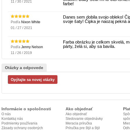
11 / 30 / 2021
farbe!
Danes sem dobila svojo obleko! Čip
svoje šaty! Čipka je naozaj pekná a
Podľa
Nixon White
01 / 27 / 2021
Farba obrázku je celkom skvelá, mo
párty, želá si, aby sa bavila.
Podľa
Jenny Nelson
11 / 26 / 2019
Otázky a odpovede
Informácie o spoločnosti
Ako objednať
Pla
O nás
Ako objednať
Spôs
Kontaktuj nás
Sledovanie objednávky
spô
Podmienky používania
Meracia príručka
Mies
Zásady ochrany osobných
Príručka pre štýl a štýl
odo
Odh