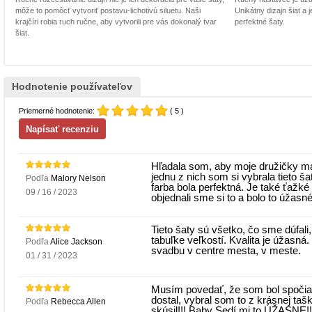
môže to pomôcť vytvoriť postavu-lichotivú siluetu. Naši
Unikátny dizajn šiat a
krajčíri robia ruch ručne, aby vytvorili pre vás dokonalý tvar
perfektné šaty.
šiat.
Hodnotenie používateľov
Priemerné hodnotenie:
( 5 )
Hľadala som, aby moje družičky ma
jednu z nich som si vybrala tieto ša
Podľa
Malory Nelson
farba bola perfektná. Je také ťažké 
09 / 16 / 2023
objednali sme si to a bolo to úžasn
Tieto šaty sú všetko, čo sme dúfali,
tabuľke veľkostí. Kvalita je úžasná
Podľa
Alice Jackson
svadbu v centre mesta, v meste.
01 / 31 / 2023
Musím povedať, že som bol spočiat
dostal, vybral som to z krásnej taš
Podľa
Rebecca Allen
skúsil!!! Baby Sedí mi to ÚŽASNE!