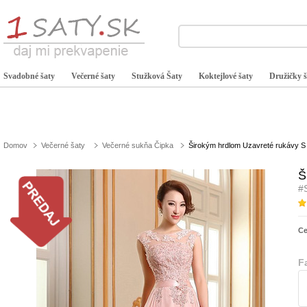
Svadobné šaty
Večerné šaty
Stužková Šaty
Koktejlové šaty
Družičky š
Domov
Večerné šaty
Večerné sukňa Čipka
Širokým hrdlom Uzavreté rukávy S
Š
#
C
F