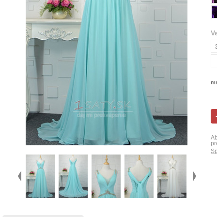
V
mn
Ab
pr
Sp