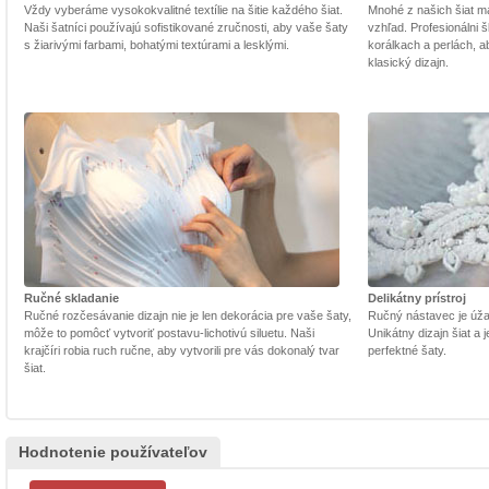
Vždy vyberáme vysokokvalitné textílie na šitie každého šiat.
Mnohé z našich šiat m
Naši šatníci používajú sofistikované zručnosti, aby vaše šaty
vzhľad. Profesionálni š
s žiarivými farbami, bohatými textúrami a lesklými.
korálkach a perlách, a
klasický dizajn.
Ručné skladanie
Delikátny prístroj
Ručné rozčesávanie dizajn nie je len dekorácia pre vaše šaty,
Ručný nástavec je úžasn
môže to pomôcť vytvoriť postavu-lichotivú siluetu. Naši
Unikátny dizajn šiat a
krajčíri robia ruch ručne, aby vytvorili pre vás dokonalý tvar
perfektné šaty.
šiat.
Hodnotenie používateľov