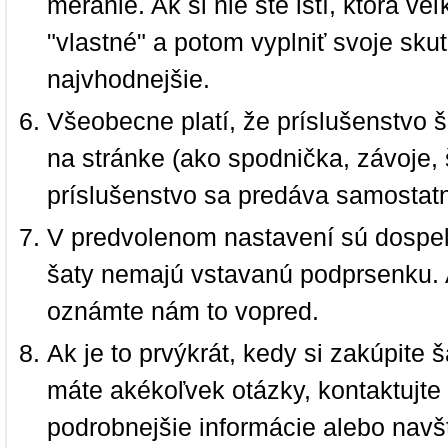
meranie. Ak si nie ste istí, ktorá 
"vlastné" a potom vyplniť svoje sku
najvhodnejšie.
Všeobecne platí, že príslušenstvo š
na stránke (ako spodnička, závoje, š
príslušenstvo sa predáva samostat
V predvolenom nastavení sú dospel
šaty nemajú vstavanú podprsenku. 
oznámte nám to vopred.
Ak je to prvýkrát, kedy si zakúpite
máte akékoľvek otázky, kontaktujt
podrobnejšie informácie alebo navš