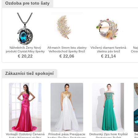
Ozdoba pre toto šaty
Náhrdelník Ženy Nový
All-match Strom listu zliatiny
Vložený diamant farebná
Naj
produkt Crystal Alloy šperky
Veľkoobchod šperky Brož
zliatina páv brož
Cros
Retro náhrdelník
€ 20,22
€ 22,06
€ 21,14
Zákazníci tiež spokojní
Vonkajší Ozdobný Červená
Prírodné pása Presýpacie
Drobunký Zips hore Kryštál
Se
farba Námornej službe
hodiny Pružina Drahokamy
Drahokamy živôtik
St