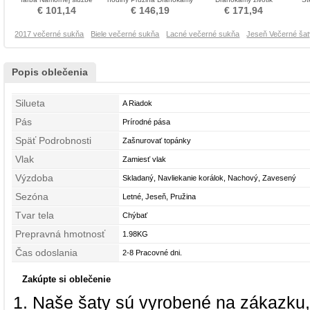
Pružina Večerné šaty
živôtik Večerné šaty
Luxusným Večerné šaty
Príro
€ 101,14
€ 146,19
€ 171,94
2017 večerné sukňa
Biele večerné sukňa
Lacné večerné sukňa
Jeseň Večerné ša
Popis oblečenia
Silueta
A Riadok
Pás
Prírodné pása
Späť Podrobnosti
Zašnurovať topánky
Vlak
Zamiesť vlak
Výzdoba
Skladaný, Navliekanie korálok, Nachový, Zavesený
Sezóna
Letné, Jeseň, Pružina
Tvar tela
Chýbať
Prepravná hmotnosť
1.98KG
Čas odoslania
2-8 Pracovné dni.
Zakúpte si oblečenie
Naše šaty sú vyrobené na zákazku,