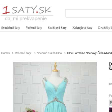
Svadobné šaty
Večerné šaty
Stužková Šaty
Koktejlové šaty
Družičky š
Domov
Večerné šaty
Večerné sukňa Dlho
Dlhé Formálne Nachový Šifón A Riad
D
š
C
F