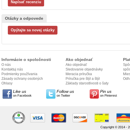
Otázky a odpovede
Informácie o spoločnosti
Ako objednať
Pla
O nás
Ako objednať
Spôs
Kontaktuj nás
Sledovanie objednávky
spô
Podmienky používania
Meracia príručka
Mies
Zásady ochrany osobných
Príručka pre štýl a štýl
odo
Odh
údajov
Ohlasy
Základy starostlivosti o šaty
Like us
Follow us
Pin us
on Facebook
on Twitter
on Pinterest
Copyright © 2014 - 