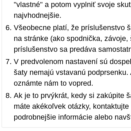
"vlastné" a potom vyplniť svoje sku
najvhodnejšie.
Všeobecne platí, že príslušenstvo š
na stránke (ako spodnička, závoje, š
príslušenstvo sa predáva samostat
V predvolenom nastavení sú dospel
šaty nemajú vstavanú podprsenku. 
oznámte nám to vopred.
Ak je to prvýkrát, kedy si zakúpite
máte akékoľvek otázky, kontaktujt
podrobnejšie informácie alebo navš