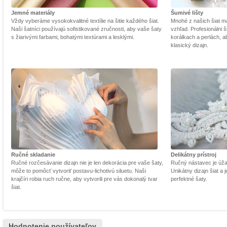
Jemné materiály
Šumivé lišty
Vždy vyberáme vysokokvalitné textílie na šitie každého šiat.
Mnohé z našich šiat m
Naši šatníci používajú sofistikované zručnosti, aby vaše šaty
vzhľad. Profesionálni š
s žiarivými farbami, bohatými textúrami a lesklými.
korálkach a perlách, a
klasický dizajn.
Ručné skladanie
Delikátny prístroj
Ručné rozčesávanie dizajn nie je len dekorácia pre vaše šaty,
Ručný nástavec je úžasn
môže to pomôcť vytvoriť postavu-lichotivú siluetu. Naši
Unikátny dizajn šiat a
krajčíri robia ruch ručne, aby vytvorili pre vás dokonalý tvar
perfektné šaty.
šiat.
Hodnotenie používateľov