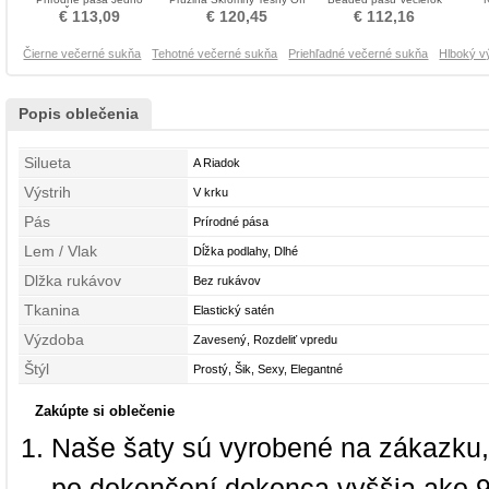
rameno Šifón Večerné šaty
rameno Večerné šaty
Večerné šaty
Fo
€ 113,09
€ 120,45
€ 112,16
Čierne večerné sukňa
Tehotné večerné sukňa
Priehľadné večerné sukňa
Hlboký v
Popis oblečenia
Silueta
A Riadok
Výstrih
V krku
Pás
Prírodné pása
Lem / Vlak
Dĺžka podlahy, Dlhé
Dlžka rukávov
Bez rukávov
Tkanina
Elastický satén
Výzdoba
Zavesený, Rozdeliť vpredu
Štýl
Prostý, Šik, Sexy, Elegantné
Zakúpte si oblečenie
Naše šaty sú vyrobené na zákazku,
po dokončení dokonca vyššia ako 