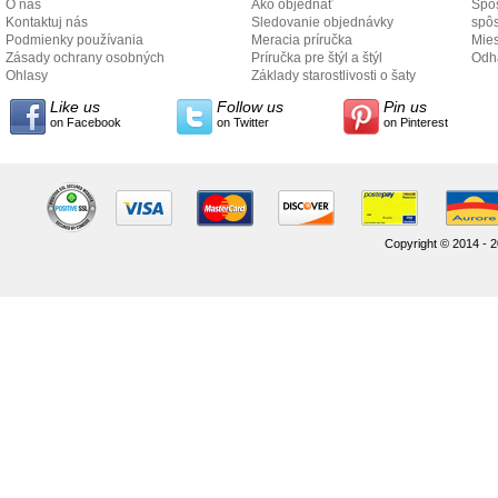
O nás
Ako objednať
Spôs
Kontaktuj nás
Sledovanie objednávky
spô
Podmienky používania
Meracia príručka
Mies
Zásady ochrany osobných
Príručka pre štýl a štýl
odo
Odh
údajov
Ohlasy
Základy starostlivosti o šaty
Like us
Follow us
Pin us
on Facebook
on Twitter
on Pinterest
Copyright © 2014 - 