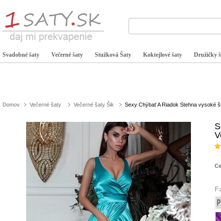
Svadobné šaty
Večerné šaty
Stužková Šaty
Koktejlové šaty
Družičky š
Domov
Večerné šaty
Večerné šaty Šik
Sexy Chýbať A Riadok Stehna vysoké št
S
V
C
F