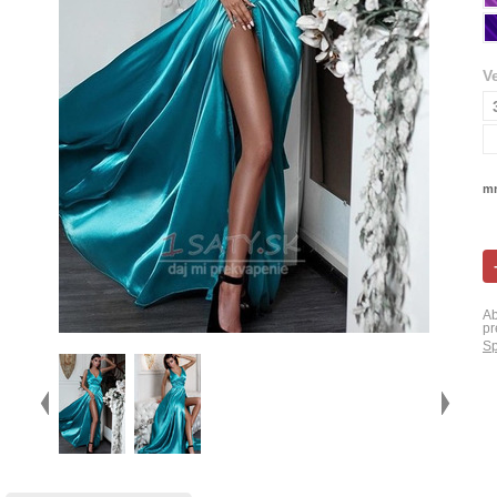
V
mn
Ab
pr
Sp