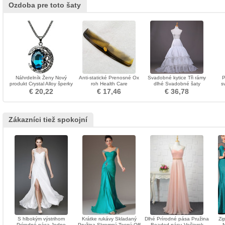
Ozdoba pre toto šaty
Náhrdelník Ženy Nový
Anti-statické Prenosné Ox
Svadobné kytice Tři rámy
P
produkt Crystal Alloy šperky
roh Health Care
dlhé Svadobné šaty
s
Retro náhrdelník
Veľkoobchod ozdoba
Polyester taft
f
€ 20,22
€ 17,46
€ 36,78
deko
Zákazníci tiež spokojní
S hlbokým výstrihom
Krátke rukávy Skladaný
Dlhé Prírodné pása Pružina
Zi
Prírodné pása Jedno
Pružina Skromný Tesný Off
Beaded pásu Večierok
N