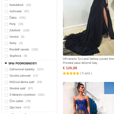
Kaskádové
(15)
Vyšívanie
(87)
Čipka
(241)
Perly
(15)
Zdvihnúť
(129)
Vrecká
(6)
Stuhy
(3)
Rozdeliť vpredu
(132)
Stupňová
(8)
Off rameno Tyl Letné Stehna vysoké štrb
Prírodné pása Večerné šaty
SPäť PODROBNOSTI
€ 126,88
Zašnurovať topánky
(117)
( 5 avis )
Vysoká zahrnuté
(17)
Kľúčová dierka späť
(43)
Stredná späť
(67)
S hlbokým výstrihom
(341)
Číre zadné
(78)
Zips hore
(472)