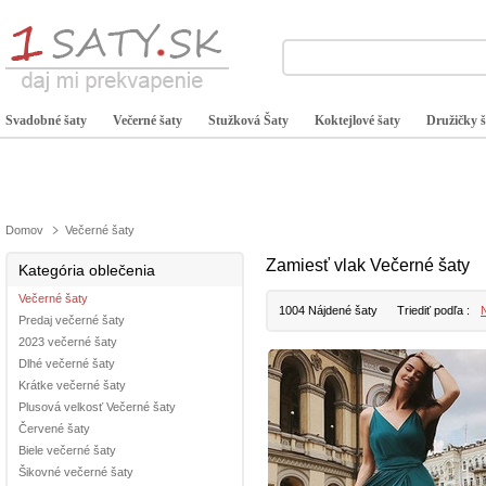
Svadobné šaty
Večerné šaty
Stužková Šaty
Koktejlové šaty
Družičky š
Domov
Večerné šaty
Zamiesť vlak Večerné šaty
Kategória oblečenia
Večerné šaty
1004 Nájdené šaty
Triediť podľa :
N
Predaj večerné šaty
2023 večerné šaty
Dlhé večerné šaty
Krátke večerné šaty
Plusová velkosť Večerné šaty
Červené šaty
Biele večerné šaty
Šikovné večerné šaty