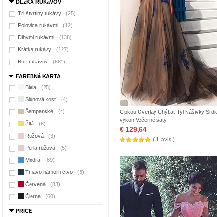
DLžKA RUKáVOV
Tri štvrtiny rukávy
(25)
Polovica rukávmi
(12)
Dlhými rukávmi
(138)
Krátke rukávy
(127)
Bez rukávov
(681)
FAREBNá KARTA
Biela
(25)
Slonová kosť
(4)
Šampanské
(4)
Čipkou Overlay Chýbať Tyl Nášivky Srdi
výkon Večerné šaty
Žltá
(6)
€ 129,64
Ružová
(3)
( 1 avis )
Perla ružová
(5)
Modrá
(89)
Tmavo námorníctvo
(3)
Červená
(83)
Čierna
(60)
PRICE