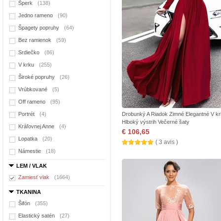
Šperk
(138)
Jedno rameno
(90)
Špagety popruhy
(64)
Bez ramienok
(59)
Srdiečko
(86)
V krku
(255)
Široké popruhy
(26)
Vrúbkované
(5)
Off rameno
(95)
Portrét
(4)
Drobunký A Riadok Zimné Elegantné V k
Hlboký výstrih Večerné šaty
Kráľovnej Anne
(4)
€ 106,65
Lopatka
(20)
( 3 avis )
Námestie
(18)
LEM / VLAK
Zamiesť vlak
(1664)
TKANINA
Šifón
(355)
Elastický satén
(27)