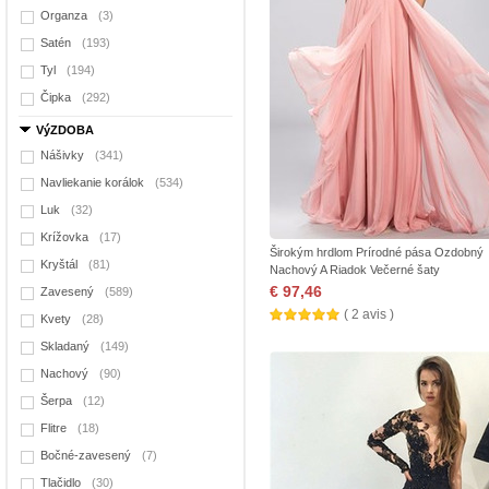
Organza
(3)
Satén
(193)
Tyl
(194)
Čipka
(292)
VýZDOBA
Nášivky
(341)
Navliekanie korálok
(534)
Luk
(32)
Krížovka
(17)
Širokým hrdlom Prírodné pása Ozdobný
Kryštál
(81)
Nachový A Riadok Večerné šaty
€ 97,46
Zavesený
(589)
( 2 avis )
Kvety
(28)
Skladaný
(149)
Nachový
(90)
Šerpa
(12)
Flitre
(18)
Bočné-zavesený
(7)
Tlačidlo
(30)