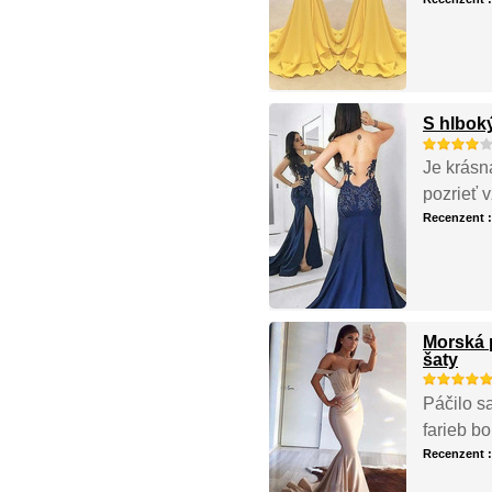
S hlbok
Je krásn
pozrieť 
Recenzent 
Morská 
šaty
Páčilo s
farieb bo
Recenzent 