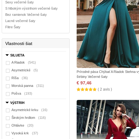
Sexy večerné šaty
S hlbokým výstrihom večerné šaty
Bez ramienok Večerné šaty
Lacné večerné šaty
Flitre Šaty
Vlastnosti šiat
SILUETA
A Riadok
(541)
Asymetrické
(5)
Prírodné pása Chýbať A Riadok Stehna 
štrbiny Večerné šaty
Ríša
(36)
€ 97,46
Morská panna
(311)
( 2 avis )
Pošva
(193)
VýSTRIH
Asymetrické krku
(16)
Širokým hrdlom
(116)
Ohlávke
(20)
Vysoká krk
(37)