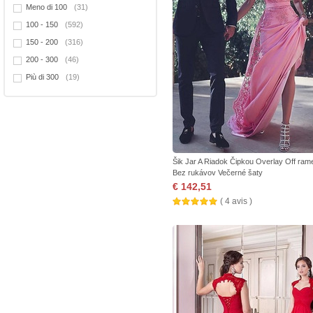
Meno di 100
(31)
100 - 150
(592)
150 - 200
(316)
200 - 300
(46)
Più di 300
(19)
Šik Jar A Riadok Čipkou Overlay Off ram
Bez rukávov Večerné šaty
€ 142,51
( 4 avis )