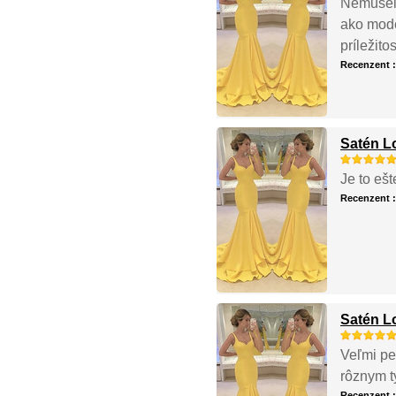
Nemusela
ako model
príležitos
Recenzent 
Satén L
Je to ešt
Recenzent 
Satén L
Veľmi pe
rôznym t
Recenzent 