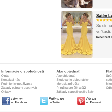
Satén L
So strih
veľkosti
Recenzent 
Informácie o spoločnosti
Ako objednať
Pla
O nás
Ako objednať
Spôs
Kontaktuj nás
Sledovanie objednávky
spô
Podmienky používania
Meracia príručka
Mies
Zásady ochrany osobných
Príručka pre štýl a štýl
odo
Odh
údajov
Ohlasy
Základy starostlivosti o šaty
Like us
Follow us
Pin us
on Facebook
on Twitter
on Pinterest