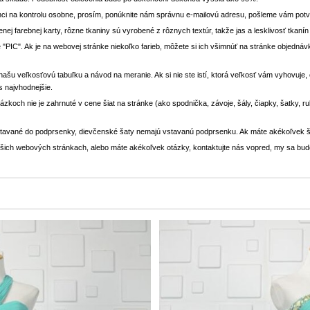
ci na kontrolu osobne, prosím, ponúknite nám správnu e-mailovú adresu, pošleme vám potvr
enej farebnej karty, rôzne tkaniny sú vyrobené z rôznych textúr, takže jas a lesklivosť tkaní
 "PIC". Ak je na webovej stránke niekoľko farieb, môžete si ich všimnúť na stránke objedn
i našu veľkosťovú tabuľku a návod na meranie. Ak si nie ste istí, ktorá veľkosť vám vyhovuje
s najvhodnejšie.
rázkoch nie je zahrnuté v cene šiat na stránke (ako spodnička, závoje, šály, čiapky, šatky, 
stavané do podprsenky, dievčenské šaty nemajú vstavanú podprsenku. Ak máte akékoľvek š
 našich webových stránkach, alebo máte akékoľvek otázky, kontaktujte nás vopred, my sa bu