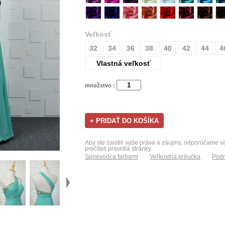
Veľkosť
32
34
36
38
40
42
44
4
Vlastná veľkosť
množstvo :
Aby ste zaistili vaše práva a záujmy, odporúčame 
prečítali pravidlá stránky.
Sprievodca farbami
Veľkostná príručka
Podm