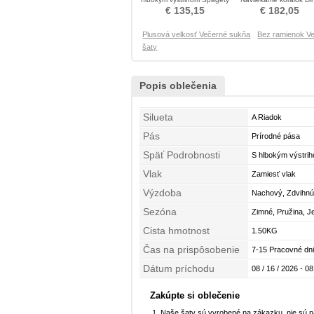
popruhy Večerné šaty
rukávy Večerné šaty
€ 135,15
€ 182,05
Plusová velkosť Večerné sukňa
Bez ramienok V
šaty
Popis oblečenia
Silueta
A Riadok
Pás
Prírodné pása
Späť Podrobnosti
S hlbokým výstri
Vlak
Zamiesť vlak
Výzdoba
Nachový, Zdvihnúť
Sezóna
Zimné, Pružina, J
Cista hmotnost
1.50KG
Čas na prispôsobenie
7-15 Pracovné dni
Dátum príchodu
08 / 16 / 2026 - 08
Zakúpte si oblečenie
Naše šaty sú vyrobené na zákazku, nie sú 