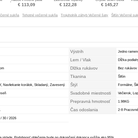
Širokým hrdlom Večerné
Večierok Večerné šaty
podlahy Klenot Večerné
€ 113,09
€ 122,28
€ 145,27
šaty
šaty
ečerné sukňa
Tehotné večerné sukňa
Trojuholník záhyb Večerné šaty
Šifón Večerné su
Výstrih
Jedno ramen
Lem / Vlak
Dĺžka podlah
Dlžka rukávov
hom
Bez rukávov
Tkanina
Šifón
Štýl
, Navliekanie korálok, Skladaný, Zavesený
Formálne, Ši
Svadobné miestnosti
eseň
Večierok, Lo
Prepravná hmotnosť
1.98KG
Čas odoslania
.
2-8 Pracovné
 / 30 / 2026
na sklade. Podobnosť oblečenia bude po dokončení dokonca vyššia ako 95%.