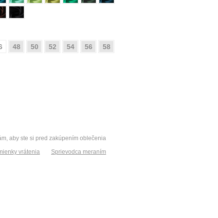
6
48
50
52
54
56
58
vám, aby ste si pred zakúpením oblečenia
ienky vrátenia
Sprievodca meraním