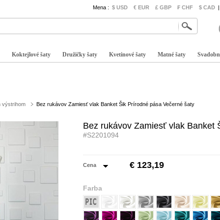
Mena :
$ USD
€ EUR
£ GBP
₣ CHF
$ CAD
|
Koktejlové šaty
Družičky šaty
Kvetinové šaty
Matné šaty
Svadobn
 výstrihom
Bez rukávov Zamiesť vlak Banket Šik Prírodné pása Večerné šaty
Bez rukávov Zamiesť vlak Banket 
#S2201094
€ 123,19
Cena
Farba