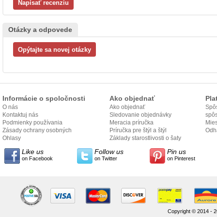
Otázky a odpovede
Informácie o spoločnosti
Ako objednať
Pla
O nás
Ako objednať
Spôs
Kontaktuj nás
Sledovanie objednávky
spô
Podmienky používania
Meracia príručka
Mies
Zásady ochrany osobných
Príručka pre štýl a štýl
odo
Odh
údajov
Ohlasy
Základy starostlivosti o šaty
Like us
Follow us
Pin us
on Facebook
on Twitter
on Pinterest
Copyright © 2014 - 