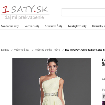
Svadobné šaty
Večerné šaty
Stužková Šaty
Koktejlové šaty
Družičky š
Domov
Večerné šaty
Večerné sukňa Pošva
Bez rukávov Jedno rameno Zips ho
B
š
C
F