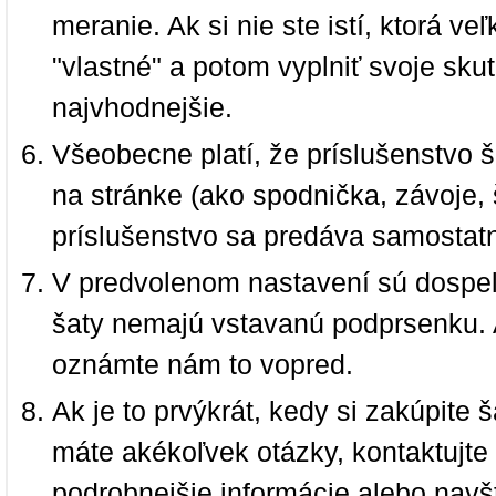
meranie. Ak si nie ste istí, ktorá 
"vlastné" a potom vyplniť svoje sku
najvhodnejšie.
Všeobecne platí, že príslušenstvo š
na stránke (ako spodnička, závoje, š
príslušenstvo sa predáva samostat
V predvolenom nastavení sú dospel
šaty nemajú vstavanú podprsenku. 
oznámte nám to vopred.
Ak je to prvýkrát, kedy si zakúpite
máte akékoľvek otázky, kontaktujt
podrobnejšie informácie alebo navš