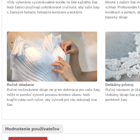
Vždy vyberáme vysokokvalitné textílie na šitie každého šiat.
Mnohé z našich šiat m
Naši šatníci používajú sofistikované zručnosti, aby vaše šaty
vzhľad. Profesionálni š
s žiarivými farbami, bohatými textúrami a lesklými.
korálkach a perlách, a
klasický dizajn.
Ručné skladanie
Delikátny prístroj
Ručné rozčesávanie dizajn nie je len dekorácia pre vaše šaty,
Ručný nástavec je úžasn
môže to pomôcť vytvoriť postavu-lichotivú siluetu. Naši
Unikátny dizajn šiat a
krajčíri robia ruch ručne, aby vytvorili pre vás dokonalý tvar
perfektné šaty.
šiat.
Hodnotenie používateľov