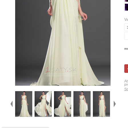
V
mn
Ab
pr
Sp