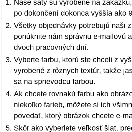
Naše šaty sú vyrobené na zákazku,
po dokončení dokonca vyššia ako 
Všetky objednávky potrebujú naši z
ponúknite nám správnu e-mailovú a
dvoch pracovných dní.
Vyberte farbu, ktorú ste chceli z vy
vyrobené z rôznych textúr, takže jas
sa na sprievodcu farbou.
Ak chcete rovnakú farbu ako obrázo
niekoľko farieb, môžete si ich vši
povedať, ktorý obrázok chcete e-ma
Skôr ako vyberiete veľkosť šiat, pr