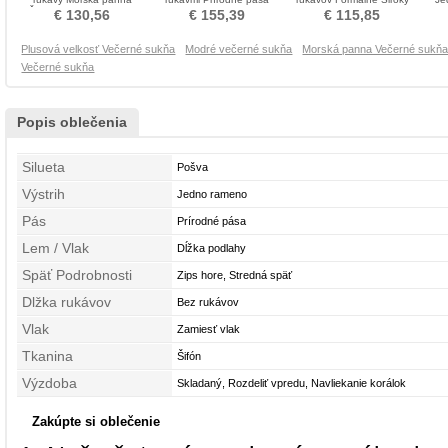
Čalúnené Večerné šaty
Formálne Večerné šaty
plytký výstrih Večerné šaty
Navli
€ 130,56
€ 155,39
€ 115,85
Plusová velkosť Večerné sukňa
Modré večerné sukňa
Morská panna Večerné sukň
Večerné sukňa
Popis oblečenia
Silueta
Pošva
Výstrih
Jedno rameno
Pás
Prírodné pása
Lem / Vlak
Dĺžka podlahy
Späť Podrobnosti
Zips hore, Stredná späť
Dlžka rukávov
Bez rukávov
Vlak
Zamiesť vlak
Tkanina
Šifón
Výzdoba
Skladaný, Rozdeliť vpredu, Navliekanie korálok
Zakúpte si oblečenie