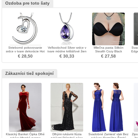
Ozdoba pre toto šaty
Strieborné pokovovanie
Veľkoobchod Silver srdce v
Mliečna pasta Silikón
Svad
srdce v tvare dekorácie Hot
tvare módne krištáľové žien
Stealth Cozy Black
Edge
sale náhrdelník prívesok
náhrdelník
Neviditeľná podprsenka
€ 28,50
€ 30,33
€ 27,58
Zákazníci tiež spokojní
Klasický Banket Čipka Dlhé
Dlhými rukávmi Ilúzia
Svadobné Zamiesť vlak Bez
Zips
rukávy Morská panna
rukávmi Prírodné pása
rukávov Formálne Široký
Je