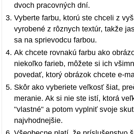
dvoch pracovných dní.
Vyberte farbu, ktorú ste chceli z vy
vyrobené z rôznych textúr, takže jas
sa na sprievodcu farbou.
Ak chcete rovnakú farbu ako obrázo
niekoľko farieb, môžete si ich vši
povedať, ktorý obrázok chcete e-ma
Skôr ako vyberiete veľkosť šiat, pr
meranie. Ak si nie ste istí, ktorá 
"vlastné" a potom vyplniť svoje sku
najvhodnejšie.
Všeobecne platí, že príslušenstvo š