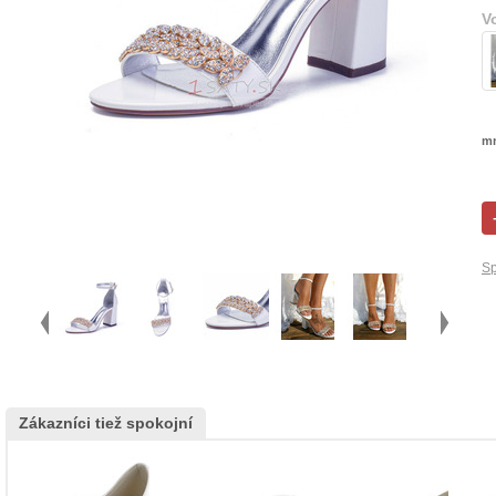
V
mn
Sp
Zákazníci tiež spokojní