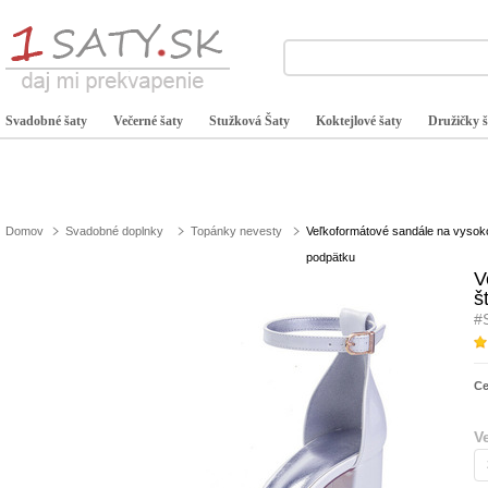
Svadobné šaty
Večerné šaty
Stužková Šaty
Koktejlové šaty
Družičky š
Domov
Svadobné doplnky
Topánky nevesty
Veľkoformátové sandále na vyso
podpätku
V
š
#
C
V