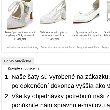
Biele čipkované svadobné
Biele svadobné topánky
Špicaté topánky na
Svad
topánky z čipky a vysoké
saténové svadobné
saténové ploché topánky
krišt
lodičky na vysokom
topánky vysoké podpätky
na ples pre bežné dámske
top
€ 49,99
€ 49,99
€ 39,99
podpätku
jesenné a zimné modely
topánky
Jednoduché svadobné šaty
Jednoduché svadobné šaty
Sexy večerné šaty
Sexy v
Popis oblečenia
Zakúpte si oblečenie
Naše šaty sú vyrobené na zákazku,
po dokončení dokonca vyššia ako 
Všetky objednávky potrebujú naši z
ponúknite nám správnu e-mailovú a