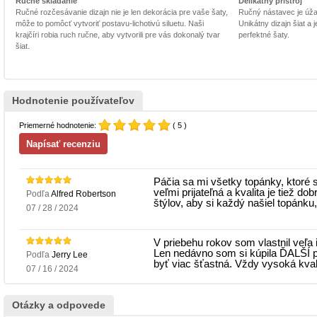
Ručné skladanie
Delikátny prístroj
Ručné rozčesávanie dizajn nie je len dekorácia pre vaše šaty,
Ručný nástavec je úžasn
môže to pomôcť vytvoriť postavu-lichotivú siluetu. Naši
Unikátny dizajn šiat a
krajčíri robia ruch ručne, aby vytvorili pre vás dokonalý tvar
perfektné šaty.
šiat.
Hodnotenie používateľov
Priemerné hodnotenie:
( 5 )
Páčia sa mi všetky topánky, ktoré 
veľmi prijateľná a kvalita je tiež d
Podľa
Alfred Robertson
štýlov, aby si každý našiel topánku,
07 / 28 / 2024
V priebehu rokov som vlastnil veľa
Len nedávno som si kúpila ĎALŠÍ p
Podľa
Jerry Lee
byť viac šťastná. Vždy vysoká kvalit
07 / 16 / 2024
Otázky a odpovede