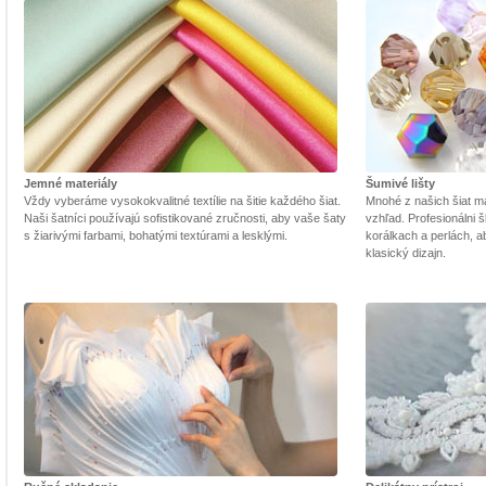
Jemné materiály
Šumivé lišty
Vždy vyberáme vysokokvalitné textílie na šitie každého šiat.
Mnohé z našich šiat m
Naši šatníci používajú sofistikované zručnosti, aby vaše šaty
vzhľad. Profesionálni š
s žiarivými farbami, bohatými textúrami a lesklými.
korálkach a perlách, a
klasický dizajn.