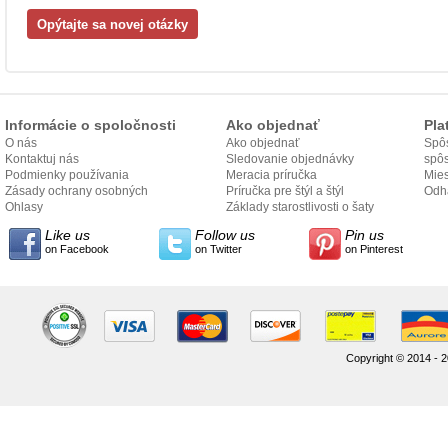
Informácie o spoločnosti
Ako objednať
Pla
O nás
Ako objednať
Spôs
Kontaktuj nás
Sledovanie objednávky
spô
Podmienky používania
Meracia príručka
Mies
Zásady ochrany osobných
Príručka pre štýl a štýl
odo
Odh
údajov
Ohlasy
Základy starostlivosti o šaty
Like us
Follow us
Pin us
on Facebook
on Twitter
on Pinterest
Copyright © 2014 - 