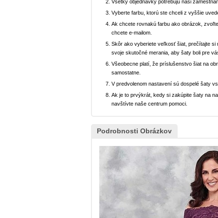
Všetky objednávky potrebujú naši zamestnan
Vyberte farbu, ktorú ste chceli z vyššie uved
Ak chcete rovnakú farbu ako obrázok, zvoľte
chcete e-mailom.
Skôr ako vyberiete veľkosť šiat, prečítajte s
svoje skutočné merania, aby šaty boli pre vá
Všeobecne platí, že príslušenstvo šiat na ob
samostatne.
V predvolenom nastavení sú dospelé šaty v
Ak je to prvýkrát, kedy si zakúpite šaty na
navštívte naše centrum pomoci.
Podrobnosti Obrázkov