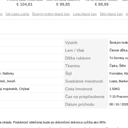
né
rukávmi Matné šaty
linka Matné šaty
hrdlom Matné šaty
€ 104,81
€ 99,85
€ 89,99
mi
Taft matka sukňa
Širokým hrdlom Matné šaty
Lopta Matné šaty
Šifón Matné šaty
A
Výstrih
Širokým hrd
Lem / Vlak
Členok dĺžka
Dlžka rukávov
Tri štvrtiny 
Tkanina
Čipka, Šifón
Štýl
ý, Nášivky
Formálne, Kl
Svadobné miestnosti
etné, Jeseň
Lopta, Banke
Cista hmotnost
ý trojuholník, Chýbať
1.50KG
Čas na prispôsobenie
7-15 Pracovn
Dátum príchodu
08 / 16 / 2026
na sklade. Podobnosť oblečenia bude po dokončení dokonca vyššia ako 95%.