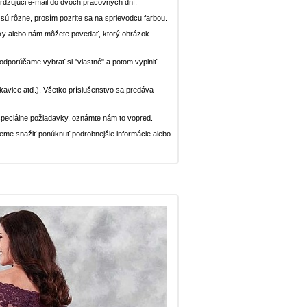
dzujúci e-mail do dvoch pracovných dní.
n sú rôzne, prosím pozrite sa na sprievodcu farbou.
ávky alebo nám môžete povedať, ktorý obrázok
, odporúčame vybrať si "vlastné" a potom vyplniť
rukavice atď.), Všetko príslušenstvo sa predáva
peciálne požiadavky, oznámte nám to vopred.
deme snažiť ponúknuť podrobnejšie informácie alebo