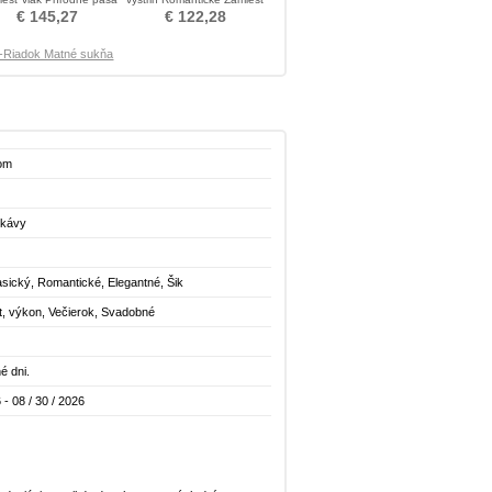
Matné šaty
vlak Matné šaty
€ 145,27
€ 122,28
-Riadok Matné sukňa
lom
rukávy
asický, Romantické, Elegantné, Šik
t, výkon, Večierok, Svadobné
é dni.
 - 08 / 30 / 2026