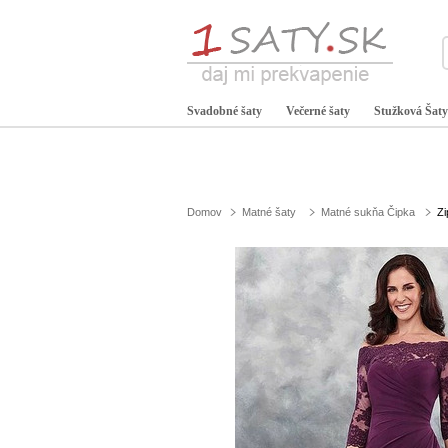
Svadobné šaty
Večerné šaty
Stužková Šaty
Domov
Matné šaty
Matné sukňa Čipka
Zi