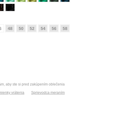
6
48
50
52
54
56
58
vám, aby ste si pred zakúpením oblečenia
ienky vrátenia
Sprievodca meraním