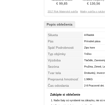
Polovica rukávmi Matné
Drahokamy živôtik Mat
€ 99,85
€ 130,56
šaty
šaty
2017 Rok Materské sukňa
Matky sukňa s rukáv
Popis oblečenia
Silueta
A Riadok
Pás
Prírodné pása
Späť Podrobnosti
Zips hore
Typ objímky
Tričko
Výzdoba
Tlačidlo, Zavesen
Sezóna
Pružina, Zimné, L
Tvar tela
Drobunký, Inverzn
Prepravná hmotnosť
1.98KG
Čas odoslania
2-8 Pracovné dni.
Zakúpte si oblečenie
Naše šaty sú vyrobené na zákazku, nie sú 