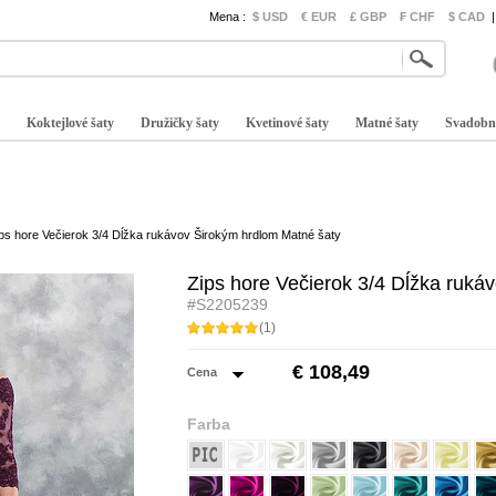
Mena :
$ USD
€ EUR
£ GBP
₣ CHF
$ CAD
|
Koktejlové šaty
Družičky šaty
Kvetinové šaty
Matné šaty
Svadobn
ps hore Večierok 3/4 Dĺžka rukávov Širokým hrdlom Matné šaty
Zips hore Večierok 3/4 Dĺžka ruká
#S2205239
(1)
€ 108,49
Cena
Farba