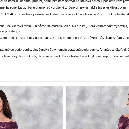
ci na kontrolu osobne, prosím, ponúknite nám správnu e-mailovú adresu, pošleme vám potvr
enej farebnej karty, rôzne tkaniny sú vyrobené z rôznych textúr, takže jas a lesklivosť tkaní
 "PIC". Ak je na webovej stránke niekoľko farieb, môžete si ich všimnúť na stránke objedn
i našu veľkosťovú tabuľku a návod na meranie. Ak si nie ste istí, ktorá veľkosť vám vyhovuje
s najvhodnejšie.
rázkoch nie je zahrnuté v cene šiat na stránke (ako spodnička, závoje, šály, čiapky, šatky, 
stavané do podprsenky, dievčenské šaty nemajú vstavanú podprsenku. Ak máte akékoľvek š
 našich webových stránkach, alebo máte akékoľvek otázky, kontaktujte nás vopred, my sa bu