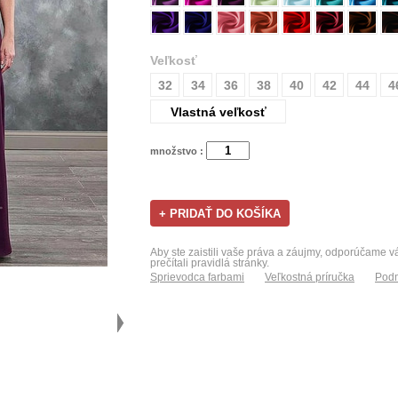
Veľkosť
32
34
36
38
40
42
44
4
Vlastná veľkosť
množstvo :
Aby ste zaistili vaše práva a záujmy, odporúčame 
prečítali pravidlá stránky.
Sprievodca farbami
Veľkostná príručka
Podm