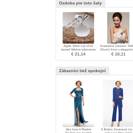
Ozdoba pre toto šaty
Apple Silver Cat očné
Svadobné rukavice Taff
kameň Módne plátovanie
Church Knot s elegantn
krátky náhrdelník
náušnicami
€ 21,14
€ 10,11
Zákazníci tiež spokojní
Zips hore A Riadok
S Bolero Zavesený Lis
Navliekanie korálok
nohavice Elegantný