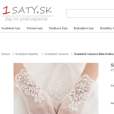
Svadobné šaty
Večerné šaty
Stužková Šaty
Koktejlové šaty
Družičky š
Domov
Svadobné doplnky
Svadobné rukavice
Svadobné rukavice Biela Krátka 
S
#
C
mn