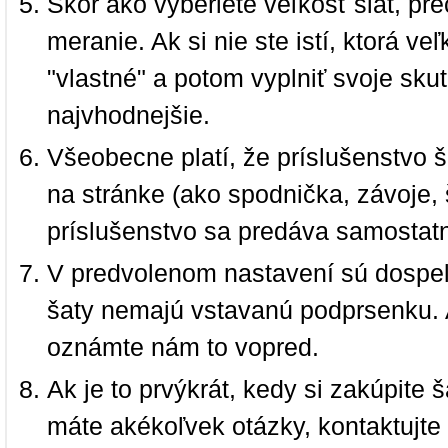
Skôr ako vyberiete veľkosť šiat, pr
meranie. Ak si nie ste istí, ktorá 
"vlastné" a potom vyplniť svoje sku
najvhodnejšie.
Všeobecne platí, že príslušenstvo š
na stránke (ako spodnička, závoje, š
príslušenstvo sa predáva samostat
V predvolenom nastavení sú dospel
šaty nemajú vstavanú podprsenku. 
oznámte nám to vopred.
Ak je to prvýkrát, kedy si zakúpite
máte akékoľvek otázky, kontaktujt