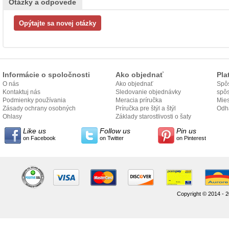
Otázky a odpovede
Informácie o spoločnosti
Ako objednať
Pla
O nás
Ako objednať
Spôs
Kontaktuj nás
Sledovanie objednávky
spô
Podmienky používania
Meracia príručka
Mies
Zásady ochrany osobných
Príručka pre štýl a štýl
odo
Odh
údajov
Ohlasy
Základy starostlivosti o šaty
Like us
Follow us
Pin us
on Facebook
on Twitter
on Pinterest
Copyright © 2014 - 