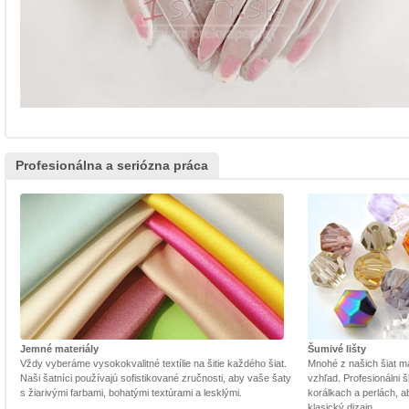
Profesionálna a seriózna práca
Jemné materiály
Šumivé lišty
Vždy vyberáme vysokokvalitné textílie na šitie každého šiat.
Mnohé z našich šiat m
Naši šatníci používajú sofistikované zručnosti, aby vaše šaty
vzhľad. Profesionálni š
s žiarivými farbami, bohatými textúrami a lesklými.
korálkach a perlách, a
klasický dizajn.