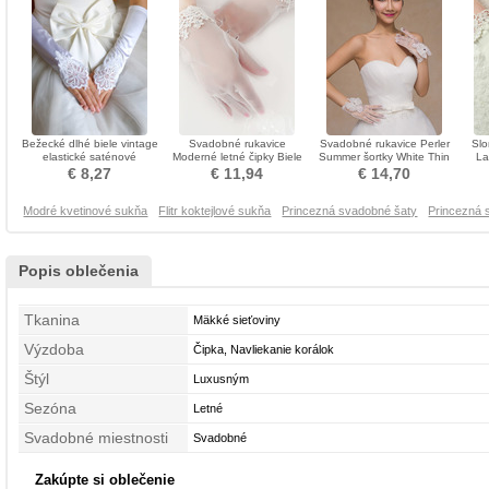
Bežecké dlhé biele vintage
Svadobné rukavice
Svadobné rukavice Perler
Slo
elastické saténové
Moderné letné čipky Biele
Summer šortky White Thin
La
svadobné rukavice
plné prstové dekorácie
Decoration
€ 8,27
€ 11,94
€ 14,70
Modré kvetinové sukňa
Flitr koktejlové sukňa
Princezná svadobné šaty
Princezná 
Popis oblečenia
Tkanina
Mäkké sieťoviny
Výzdoba
Čipka, Navliekanie korálok
Štýl
Luxusným
Sezóna
Letné
Svadobné miestnosti
Svadobné
Zakúpte si oblečenie