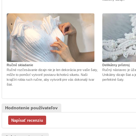
Ručné skladanie
Delikátny prístroj
Ručné rozčesávanie dizajn nie je len dekorácia pre vaše šaty,
Ručný nástavec je úžasn
môže to pomôcť vytvoriť postavu-lichotivú siluetu. Naši
Unikátny dizajn šiat a
krajčíri robia ruch ručne, aby vytvorili pre vás dokonalý tvar
perfektné šaty.
šiat.
Hodnotenie používateľov