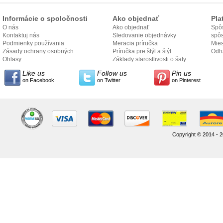
Informácie o spoločnosti
Ako objednať
Pla
O nás
Ako objednať
Spôs
Kontaktuj nás
Sledovanie objednávky
spô
Podmienky používania
Meracia príručka
Mies
Zásady ochrany osobných
Príručka pre štýl a štýl
odo
Odh
údajov
Ohlasy
Základy starostlivosti o šaty
Like us
Follow us
Pin us
on Facebook
on Twitter
on Pinterest
Copyright © 2014 - 