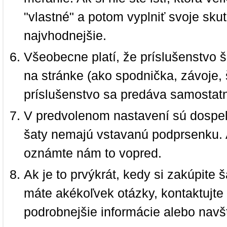
"vlastné" a potom vyplniť svoje sku
najvhodnejšie.
Všeobecne platí, že príslušenstvo š
na stránke (ako spodnička, závoje, š
príslušenstvo sa predáva samostat
V predvolenom nastavení sú dospel
šaty nemajú vstavanú podprsenku. 
oznámte nám to vopred.
Ak je to prvýkrát, kedy si zakúpite
máte akékoľvek otázky, kontaktujt
podrobnejšie informácie alebo navš