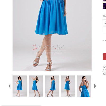
V
mn
Ab
pr
Sp