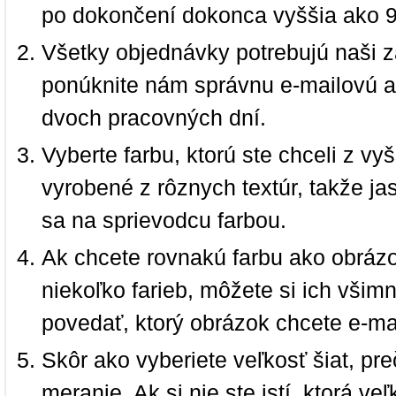
po dokončení dokonca vyššia ako 
Všetky objednávky potrebujú naši z
ponúknite nám správnu e-mailovú a
dvoch pracovných dní.
Vyberte farbu, ktorú ste chceli z vy
vyrobené z rôznych textúr, takže jas
sa na sprievodcu farbou.
Ak chcete rovnakú farbu ako obrázo
niekoľko farieb, môžete si ich vši
povedať, ktorý obrázok chcete e-ma
Skôr ako vyberiete veľkosť šiat, pr
meranie. Ak si nie ste istí, ktorá 