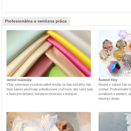
Profesionálna a seriózna práca
Jemné materiály
Šumivé lišty
Vždy vyberáme vysokokvalitné textílie na šitie každého šiat.
Mnohé z našich šiat m
Naši šatníci používajú sofistikované zručnosti, aby vaše šaty
vzhľad. Profesionálni š
s žiarivými farbami, bohatými textúrami a lesklými.
korálkach a perlách, a
klasický dizajn.