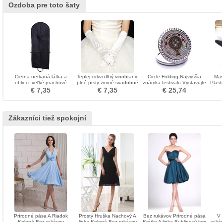
Ozdoba pre toto šaty
Čierna netkaná látka a
Teplej cirkvi dlhý vinobranie
Circle Folding Najvyššia
Mas
obliecť veľké prachové
plné prsty zimné svadobné
známka festivalu Vystavujte
Plast
vrecko prachové čiapky
rukavice
a predávajte ozdoby
zdrav
€ 7,35
€ 7,35
€ 25,74
skladacie svadobné šaty
Zákazníci tiež spokojní
Prírodné pása A Riadok
Prostý Hruška Nachový A
Bez rukávov Prírodné pása
V
Kolená Bez rukávov
linka Kolená Bez rukávov
Krátky A linka Bublinový lem
ruká