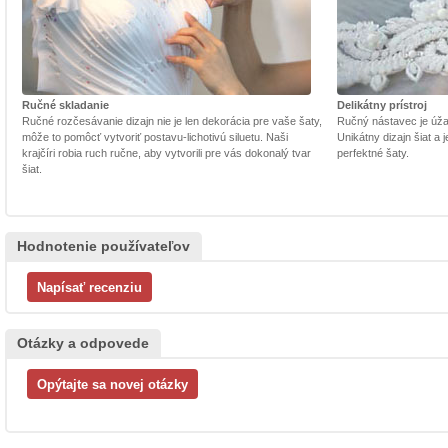
Ručné skladanie
Delikátny prístroj
Ručné rozčesávanie dizajn nie je len dekorácia pre vaše šaty,
Ručný nástavec je úžasn
môže to pomôcť vytvoriť postavu-lichotivú siluetu. Naši
Unikátny dizajn šiat a
krajčíri robia ruch ručne, aby vytvorili pre vás dokonalý tvar
perfektné šaty.
šiat.
Hodnotenie používateľov
Otázky a odpovede