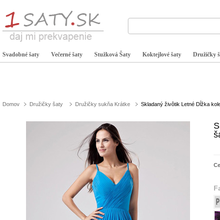
Svadobné šaty
Večerné šaty
Stužková Šaty
Koktejlové šaty
Družičky š
Domov
Družičky šaty
Družičky sukňa Krátke
Skladaný živôtik Letné Dĺžka ko
S
š
C
F