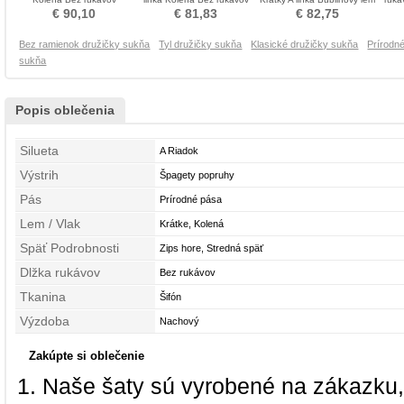
Stredná späť Družica
Družičky šaty
Družica obleko
výs
€ 90,10
€ 81,83
€ 82,75
obleko
Bez ramienok družičky sukňa
Tyl družičky sukňa
Klasické družičky sukňa
Prírodn
sukňa
Popis oblečenia
Silueta
A Riadok
Výstrih
Špagety popruhy
Pás
Prírodné pása
Lem / Vlak
Krátke, Kolená
Späť Podrobnosti
Zips hore, Stredná späť
Dlžka rukávov
Bez rukávov
Tkanina
Šifón
Výzdoba
Nachový
Zakúpte si oblečenie
Naše šaty sú vyrobené na zákazku,