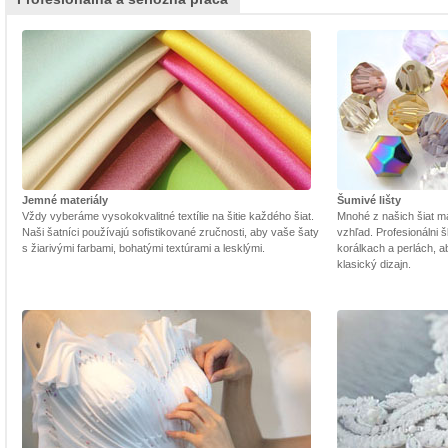
Jemné materiály
Šumivé lišty
Vždy vyberáme vysokokvalitné textílie na šitie každého šiat.
Mnohé z našich šiat m
Naši šatníci používajú sofistikované zručnosti, aby vaše šaty
vzhľad. Profesionálni š
s žiarivými farbami, bohatými textúrami a lesklými.
korálkach a perlách, a
klasický dizajn.