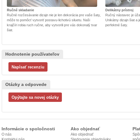
Ručné skladanie
Delikátny prístroj
Ručné rozčesávanie dizajn nie je len dekorácia pre vaše šaty,
Ručný nástavec je úžasn
môže to pomôcť vytvoriť postavu-lichotivú siluetu. Naši
Unikátny dizajn šiat a
krajčíri robia ruch ručne, aby vytvorili pre vás dokonalý tvar
perfektné šaty.
šiat.
Hodnotenie používateľov
Otázky a odpovede
Informácie o spoločnosti
Ako objednať
Pla
O nás
Ako objednať
Spôs
Kontaktuj nás
Sledovanie objednávky
spô