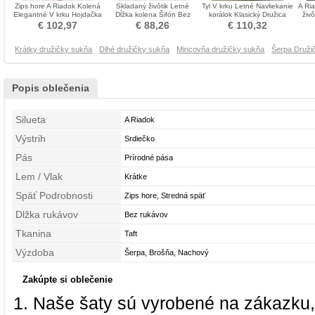
Zips hore A Riadok Kolená
Skladaný živôtik Letné
Tyl V krku Letné Navliekanie
A Ri
Elegantné V krku Hojdačka
Dĺžka kolena Šifón Bez
korálok Klasický Družica
živô
Družičky šaty
rukávov Družičky šaty
obleko
Ov
€ 102,97
€ 88,26
€ 110,32
Krátky družičky sukňa
Dlhé družičky sukňa
Mincovňa družičky sukňa
Šerpa Druži
Popis oblečenia
Silueta
A Riadok
Výstrih
Srdiečko
Pás
Prírodné pása
Lem / Vlak
Krátke
Späť Podrobnosti
Zips hore, Stredná späť
Dlžka rukávov
Bez rukávov
Tkanina
Taft
Výzdoba
Šerpa, Brošňa, Nachový
Zakúpte si oblečenie
Naše šaty sú vyrobené na zákazku,