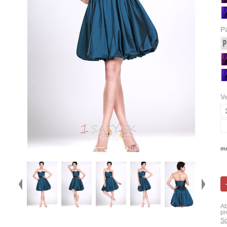
P
V
mn
Ab
pr
Sp