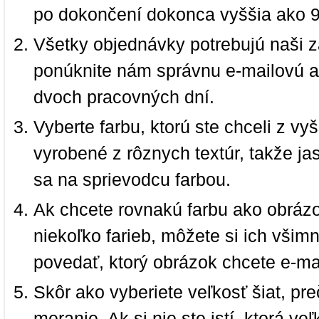
po dokončení dokonca vyššia ako 
Všetky objednávky potrebujú naši z
ponúknite nám správnu e-mailovú a
dvoch pracovných dní.
Vyberte farbu, ktorú ste chceli z vy
vyrobené z rôznych textúr, takže jas
sa na sprievodcu farbou.
Ak chcete rovnakú farbu ako obrázo
niekoľko farieb, môžete si ich vši
povedať, ktorý obrázok chcete e-ma
Skôr ako vyberiete veľkosť šiat, pr
meranie. Ak si nie ste istí, ktorá 