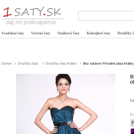
Svadobné šaty
Večerné šaty
Stužková Šaty
Koktejlové šaty
Družičky š
Domov
Družičky šaty
Družičky šaty Krátke
Bez rukávov Prírodné pása Krátky 
B
o
C
F