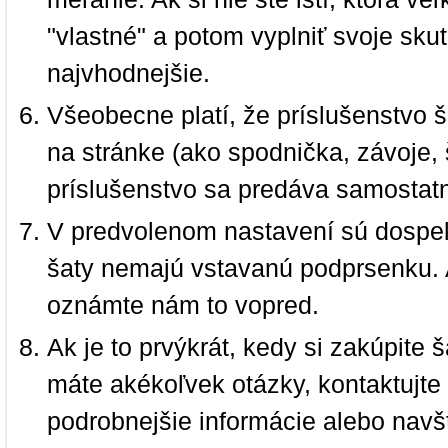
"vlastné" a potom vyplniť svoje sku
najvhodnejšie.
Všeobecne platí, že príslušenstvo š
na stránke (ako spodnička, závoje, š
príslušenstvo sa predáva samostat
V predvolenom nastavení sú dospel
šaty nemajú vstavanú podprsenku. 
oznámte nám to vopred.
Ak je to prvýkrát, kedy si zakúpite
máte akékoľvek otázky, kontaktujt
podrobnejšie informácie alebo navš