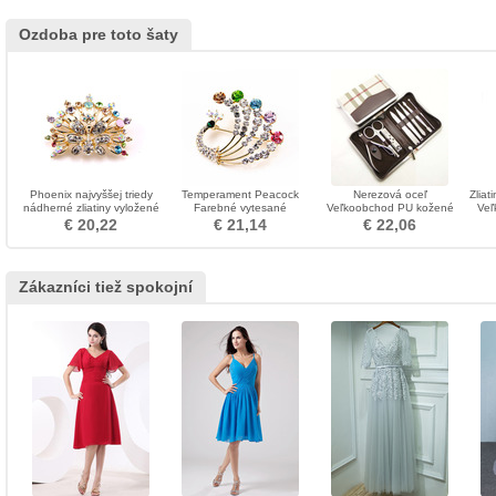
Ozdoba pre toto šaty
Phoenix najvyššej triedy
Temperament Peacock
Nerezová oceľ
Zliat
nádherné zliatiny vyložené
Farebné vytesané
Veľkoobchod PU kožené
Veľ
diamant brož
diamantové brošne
puzdro 8 kusov Najvyššej
€ 20,22
€ 21,14
€ 22,06
triedy Suit nechty Clippers
Zákazníci tiež spokojní