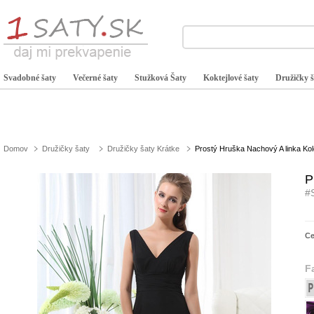
Svadobné šaty
Večerné šaty
Stužková Šaty
Koktejlové šaty
Družičky š
Domov
Družičky šaty
Družičky šaty Krátke
Prostý Hruška Nachový A linka Ko
P
#
C
F