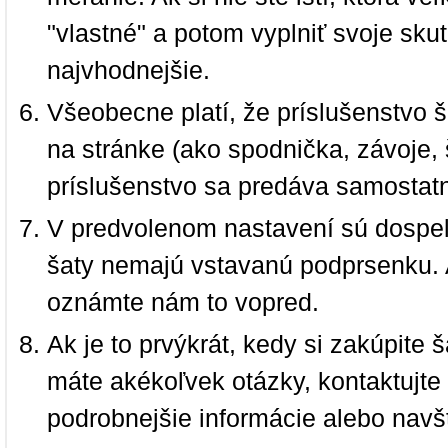
"vlastné" a potom vyplniť svoje sku
najvhodnejšie.
Všeobecne platí, že príslušenstvo š
na stránke (ako spodnička, závoje, š
príslušenstvo sa predáva samostat
V predvolenom nastavení sú dospel
šaty nemajú vstavanú podprsenku. 
oznámte nám to vopred.
Ak je to prvýkrát, kedy si zakúpite
máte akékoľvek otázky, kontaktujt
podrobnejšie informácie alebo navš