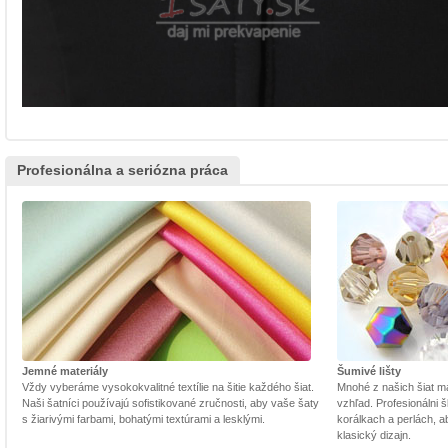
Profesionálna a seriózna práca
Jemné materiály
Šumivé lišty
Vždy vyberáme vysokokvalitné textílie na šitie každého šiat.
Mnohé z našich šiat m
Naši šatníci používajú sofistikované zručnosti, aby vaše šaty
vzhľad. Profesionálni š
s žiarivými farbami, bohatými textúrami a lesklými.
korálkach a perlách, a
klasický dizajn.