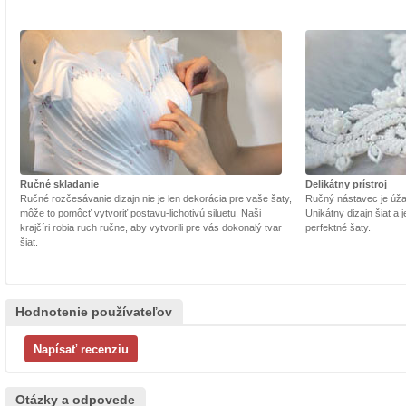
Ručné skladanie
Delikátny prístroj
Ručné rozčesávanie dizajn nie je len dekorácia pre vaše šaty,
Ručný nástavec je úžasn
môže to pomôcť vytvoriť postavu-lichotivú siluetu. Naši
Unikátny dizajn šiat a
krajčíri robia ruch ručne, aby vytvorili pre vás dokonalý tvar
perfektné šaty.
šiat.
Hodnotenie používateľov
Otázky a odpovede