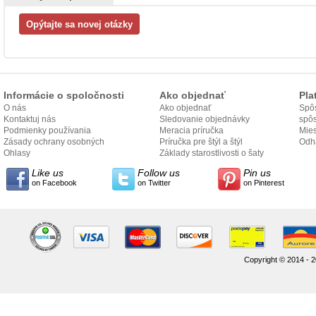
Informácie o spoločnosti
Ako objednať
Pla
O nás
Ako objednať
Spôs
Kontaktuj nás
Sledovanie objednávky
spô
Podmienky používania
Meracia príručka
Mies
Zásady ochrany osobných
Príručka pre štýl a štýl
odo
Odh
údajov
Ohlasy
Základy starostlivosti o šaty
Like us
Follow us
Pin us
on Facebook
on Twitter
on Pinterest
Copyright © 2014 - 