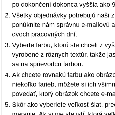
po dokončení dokonca vyššia ako 
Všetky objednávky potrebujú naši z
ponúknite nám správnu e-mailovú a
dvoch pracovných dní.
Vyberte farbu, ktorú ste chceli z vy
vyrobené z rôznych textúr, takže jas
sa na sprievodcu farbou.
Ak chcete rovnakú farbu ako obrázo
niekoľko farieb, môžete si ich vši
povedať, ktorý obrázok chcete e-ma
Skôr ako vyberiete veľkosť šiat, pr
meranie. Ak si nie ste istí, ktorá 