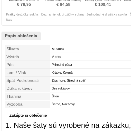
Kolená Družičky šaty
Nachový Družičky šaty
Družičky šaty
A
€ 76,95
€ 84,58
€ 109,41
Krátky družičky sukňa
Bez ramienok družičky sukňa
Jednoduché družičky sukňa
šaty
Popis oblečenia
Silueta
A Riadok
Výstrih
V krku
Pás
Prírodné pása
Lem / Vlak
Krátke, Kolená
Späť Podrobnosti
Zips hore, Stredná späť
Dlžka rukávov
Bez rukávov
Tkanina
Šifón
Výzdoba
Šerpa, Nachový
Zakúpte si oblečenie
Naše šaty sú vyrobené na zákazku,