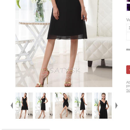
V
mn
Ab
pr
Sp