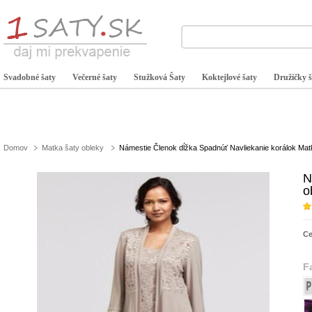
Svadobné šaty
Večerné šaty
Stužková Šaty
Koktejlové šaty
Družičky š
Domov
Matka šaty obleky
Námestie Členok dĺžka Spadnúť Navliekanie korálok Mat
N
o
C
F