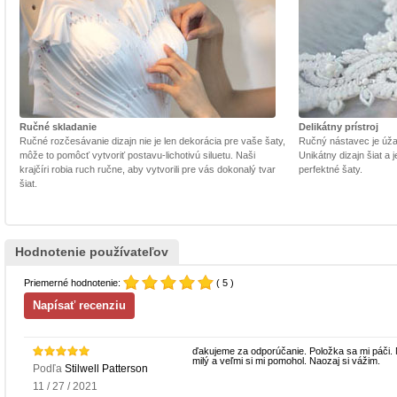
Ručné skladanie
Delikátny prístroj
Ručné rozčesávanie dizajn nie je len dekorácia pre vaše šaty,
Ručný nástavec je úžasn
môže to pomôcť vytvoriť postavu-lichotivú siluetu. Naši
Unikátny dizajn šiat a
krajčíri robia ruch ručne, aby vytvorili pre vás dokonalý tvar
perfektné šaty.
šiat.
Hodnotenie používateľov
Priemerné hodnotenie:
( 5 )
ďakujeme za odporúčanie. Položka sa mi páči. N
milý a veľmi si mi pomohol. Naozaj si vážim.
Podľa
Stilwell Patterson
11 / 27 / 2021