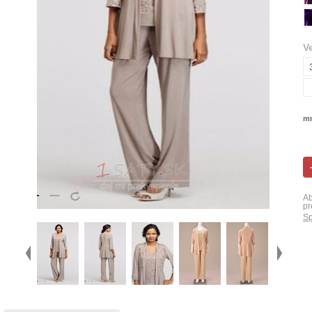
V
mn
Ab
pr
Sp