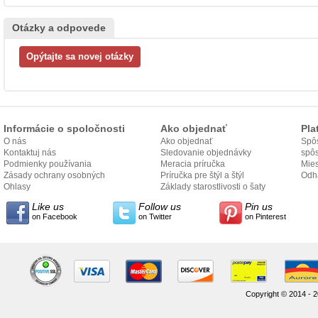
Otázky a odpovede
Informácie o spoločnosti
Ako objednať
Pla
O nás
Ako objednať
Spôs
Kontaktuj nás
Sledovanie objednávky
spô
Podmienky používania
Meracia príručka
Mies
Zásady ochrany osobných
Príručka pre štýl a štýl
odo
Odh
údajov
Ohlasy
Základy starostlivosti o šaty
Like us
Follow us
Pin us
on Facebook
on Twitter
on Pinterest
Copyright © 2014 - 