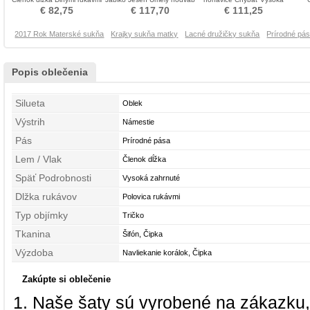
Matka šaty obleky
Matka šaty obleky
zahrnuté Matka šaty obleky
Navl
€ 82,75
€ 117,70
€ 111,25
2017 Rok Materské sukňa
Krajky sukňa matky
Lacné družičky sukňa
Prírodné pá
Popis oblečenia
Silueta
Oblek
Výstrih
Námestie
Pás
Prírodné pása
Lem / Vlak
Členok dĺžka
Späť Podrobnosti
Vysoká zahrnuté
Dlžka rukávov
Polovica rukávmi
Typ objímky
Tričko
Tkanina
Šifón, Čipka
Výzdoba
Navliekanie korálok, Čipka
Zakúpte si oblečenie
Naše šaty sú vyrobené na zákazku,