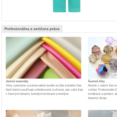
Profesionálna a seriózna práca
Jemné materiály
Šumivé lišty
Vždy vyberáme vysokokvalitné textílie na šitie každého šiat.
Mnohé z našich šiat m
Naši šatníci používajú sofistikované zručnosti, aby vaše šaty
vzhľad. Profesionálni š
s žiarivými farbami, bohatými textúrami a lesklými.
korálkach a perlách, a
klasický dizajn.