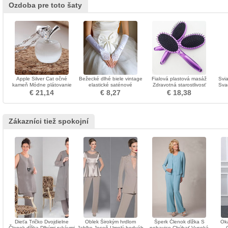
Ozdoba pre toto šaty
Apple Silver Cat očné
Bežecké dlhé biele vintage
Fialová plastová masáž
Svi
kameň Módne plátovanie
elastické saténové
Zdravotná starostlivosť
Sva
krátky náhrdelník
svadobné rukavice
Oválna malá ozdoba
F
€ 21,14
€ 8,27
€ 18,38
Zákazníci tiež spokojní
Dieťa Tričko Dvojdielne
Oblek Širokým hrdlom
Šperk Členok dĺžka S
Oká
Členok dĺžka Dlhými rukávmi
Jablko Jeseň Umelý hodváb
nohavice Chýbať Vysoká