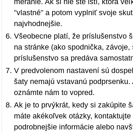
meranie. Ak si nie ste istí, ktorá 
"vlastné" a potom vyplniť svoje sku
najvhodnejšie.
Všeobecne platí, že príslušenstvo š
na stránke (ako spodnička, závoje, š
príslušenstvo sa predáva samostat
V predvolenom nastavení sú dospel
šaty nemajú vstavanú podprsenku. 
oznámte nám to vopred.
Ak je to prvýkrát, kedy si zakúpite
máte akékoľvek otázky, kontaktujt
podrobnejšie informácie alebo navš