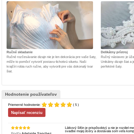
Ručné skladanie
Delikátny prístroj
Ručné rozčesávanie dizajn nie je len dekorácia pre vaše šaty,
Ručný nástavec je úžasn
môže to pomôcť vytvoriť postavu-lichotivú siluetu. Naši
Unikátny dizajn šiat a
krajčíri robia ruch ručne, aby vytvorili pre vás dokonalý tvar
perfektné šaty.
šiat.
Hodnotenie používateľov
Priemerné hodnotenie:
( 5 )
Látkový šifón je prispôsobivý a nie je rozdiel
svadbe mojej dcéry a dostávala som veľa komp
Podľa
Adelaide Sanchez