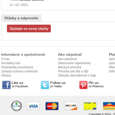
11 / 22 / 2021
Otázky a odpovede
Informácie o spoločnosti
Ako objednať
Pla
O nás
Ako objednať
Spôs
Kontaktuj nás
Sledovanie objednávky
spô
Podmienky používania
Meracia príručka
Mies
Zásady ochrany osobných
Príručka pre štýl a štýl
odo
Odh
údajov
Ohlasy
Základy starostlivosti o šaty
Like us
Follow us
Pin us
on Facebook
on Twitter
on Pinterest
Copyright © 2014 - 