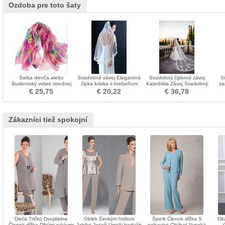
Ozdoba pre toto šaty
Šatka dievča alebo
Svadobné závoj Elegantná
Svadobný čipkový závoj
S
študentský vidiek strednej
čipka krátka s hrebeňom
Katedrála Závoj Svadobný
za
dlhé kvety tlač
jesennej slonoviny
závoj Doplnky svadobných
kyti
€ 25,75
€ 20,22
€ 36,78
šiat
Zákazníci tiež spokojní
Dieťa Tričko Dvojdielne
Oblek Širokým hrdlom
Šperk Členok dĺžka S
Oká
Členok dĺžka Dlhými rukávmi
Jablko Jeseň Umelý hodváb
nohavice Chýbať Vysoká