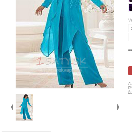
V
mn
Ab
pr
Sp