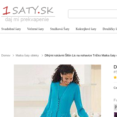
Svadobné šaty
Večerné šaty
Stužková Šaty
Koktejlové šaty
Družičky š
Domov
Matka šaty obleky
Dlhými rukávmi Šifón Lis na nohavice Tričko Matka šaty 
D
#
C
F