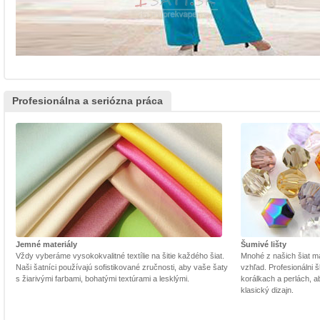
Profesionálna a seriózna práca
Jemné materiály
Šumivé lišty
Vždy vyberáme vysokokvalitné textílie na šitie každého šiat.
Mnohé z našich šiat m
Naši šatníci používajú sofistikované zručnosti, aby vaše šaty
vzhľad. Profesionálni š
s žiarivými farbami, bohatými textúrami a lesklými.
korálkach a perlách, a
klasický dizajn.