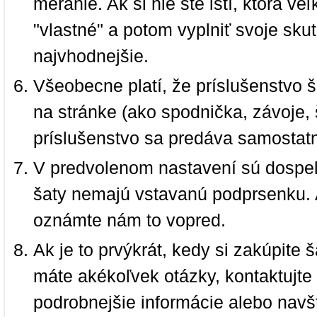
meranie. Ak si nie ste istí, ktorá 
"vlastné" a potom vyplniť svoje sku
najvhodnejšie.
Všeobecne platí, že príslušenstvo š
na stránke (ako spodnička, závoje, š
príslušenstvo sa predáva samostat
V predvolenom nastavení sú dospel
šaty nemajú vstavanú podprsenku. 
oznámte nám to vopred.
Ak je to prvýkrát, kedy si zakúpite
máte akékoľvek otázky, kontaktujt
podrobnejšie informácie alebo navš