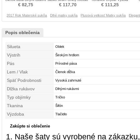
Matka šaty obleky
Matka šaty obleky
zahrnuté Matka šaty obleky
Navl
€ 82,75
€ 117,70
€ 111,25
2017 Rok Materské sukňa
Dlhé matky sukňa
Plusová velkosť Matky sukňa
Elegan
Popis oblečenia
Silueta
Oblek
Výstrih
Širokým hrdlom
Pás
Prírodné pása
Lem / Vlak
Členok dĺžka
Späť Podrobnosti
Vysoká zahrnuté
Dlžka rukávov
Dlhými rukávmi
Typ objímky
Tričko
Tkanina
Šifón
Výzdoba
Tlačidlo
Zakúpte si oblečenie
Naše šaty sú vyrobené na zákazku,