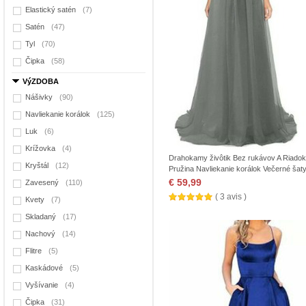
Elastický satén
(7)
Satén
(47)
Tyl
(70)
Čipka
(58)
VýZDOBA
Nášivky
(90)
Navliekanie korálok
(125)
Luk
(6)
Krížovka
(4)
Drahokamy živôtik Bez rukávov A Riadok
Kryštál
(12)
Pružina Navliekanie korálok Večerné šat
€ 59,99
Zavesený
(110)
( 3 avis )
Kvety
(7)
Skladaný
(17)
Nachový
(14)
Flitre
(5)
Kaskádové
(5)
Vyšívanie
(4)
Čipka
(31)