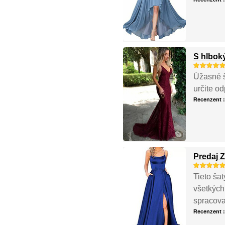
S hlbok
Úžasné š
určite o
Recenzent 
Predaj 
Tieto ša
všetkých
spracova
Recenzent 