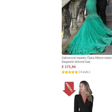
Zašnurovať topánky Čipka Dlhými rukáv
Elegantné Večerné šaty
€ 171,94
( 4 avis )