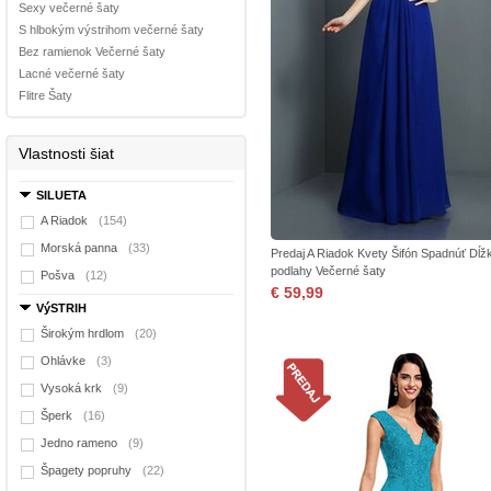
Sexy večerné šaty
S hlbokým výstrihom večerné šaty
Bez ramienok Večerné šaty
Lacné večerné šaty
Flitre Šaty
Vlastnosti šiat
SILUETA
A Riadok
(154)
Morská panna
(33)
Predaj A Riadok Kvety Šifón Spadnúť Dĺž
podlahy Večerné šaty
Pošva
(12)
€ 59,99
VýSTRIH
Širokým hrdlom
(20)
Ohlávke
(3)
Vysoká krk
(9)
Šperk
(16)
Jedno rameno
(9)
Špagety popruhy
(22)