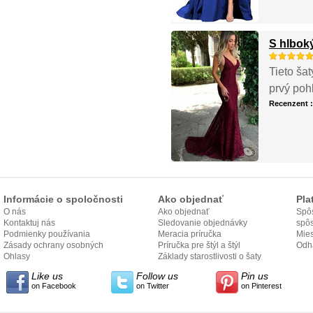
S hlbok
Tieto ša
prvý poh
Recenzent 
Informácie o spoločnosti
Ako objednať
Pla
O nás
Ako objednať
Spôs
Kontaktuj nás
Sledovanie objednávky
spô
Podmienky používania
Meracia príručka
Mies
Zásady ochrany osobných
Príručka pre štýl a štýl
odo
Odh
údajov
Ohlasy
Základy starostlivosti o šaty
Like us
Follow us
Pin us
on Facebook
on Twitter
on Pinterest