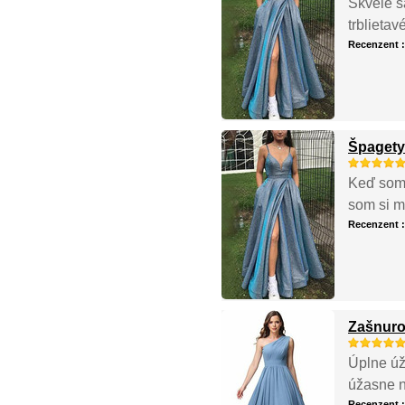
Skvelé š
trblietav
Recenzent 
Špagety
Keď som 
som si my
Recenzent 
Zašnuro
Úplne úž
úžasne n
Recenzent 