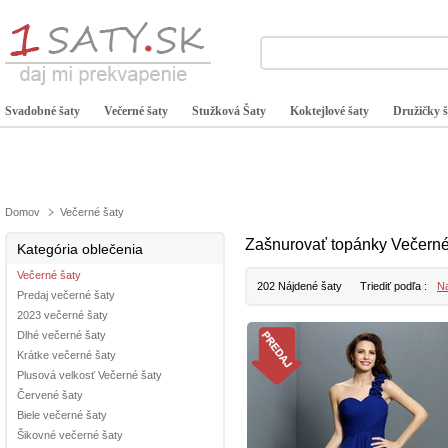
Svadobné šaty
Večerné šaty
Stužková Šaty
Koktejlové šaty
Družičky š
Domov
Večerné šaty
Zašnurovať topánky Večern
Kategória oblečenia
Večerné šaty
202 Nájdené šaty
Triediť podľa :
Na
Predaj večerné šaty
2023 večerné šaty
Dlhé večerné šaty
Krátke večerné šaty
Plusová velkosť Večerné šaty
Červené šaty
Biele večerné šaty
Šikovné večerné šaty