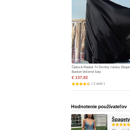
Čipka A-Riadok Tri štvrtiny rukávy Elega
Banket Večerné šaty
€ 137,92
( 2 avis )
Hodnotenie používateľov
Špagety