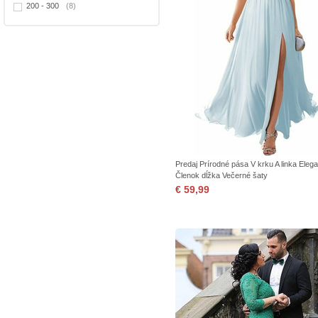
200 - 300
(8)
Predaj Prírodné pása V krku A linka Eleg
Členok dĺžka Večerné šaty
€ 59,99