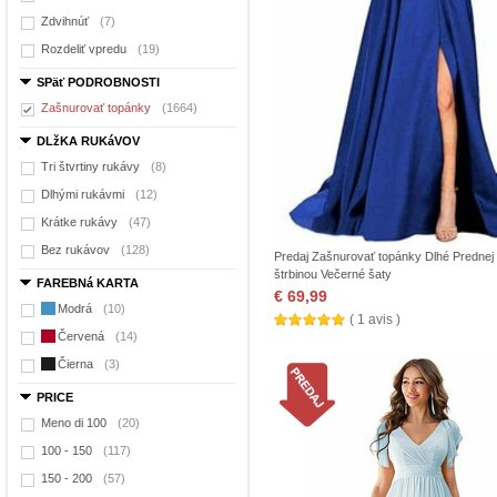
Zdvihnúť
(7)
Rozdeliť vpredu
(19)
SPäť PODROBNOSTI
Zašnurovať topánky
(1664)
DLžKA RUKáVOV
Tri štvrtiny rukávy
(8)
Dlhými rukávmi
(12)
Krátke rukávy
(47)
Bez rukávov
(128)
Predaj Zašnurovať topánky Dlhé Prednej
štrbinou Večerné šaty
FAREBNá KARTA
€ 69,99
Modrá
(10)
( 1 avis )
Červená
(14)
Čierna
(3)
PRICE
Meno di 100
(20)
100 - 150
(117)
150 - 200
(57)