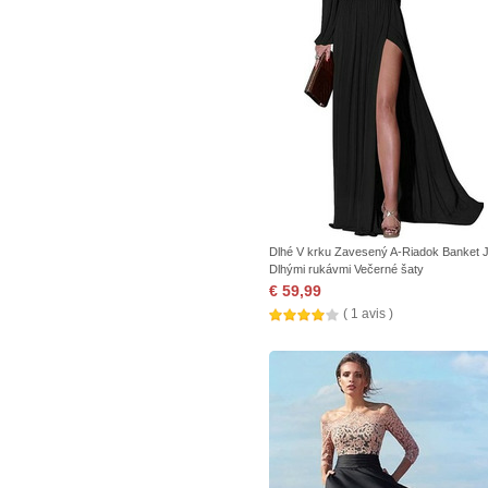
Dlhé V krku Zavesený A-Riadok Banket 
Dlhými rukávmi Večerné šaty
€ 59,99
( 1 avis )