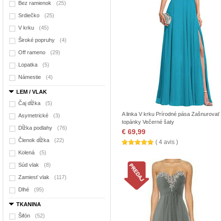
Bez ramienok
(25)
Srdiečko
(25)
V krku
(45)
Široké popruhy
(4)
Off rameno
(29)
Lopatka
(5)
Námestie
(4)
LEM / VLAK
Čaj dĺžka
(5)
A linka V krku Prírodné pása Zašnurovať
Asymetrické
(3)
topánky Večerné šaty
Dĺžka podlahy
(76)
€ 69,99
Členok dĺžka
(22)
( 4 avis )
Kolená
(5)
Súd vlak
(8)
Zamiesť vlak
(117)
Dlhé
(95)
TKANINA
Šifón
(52)