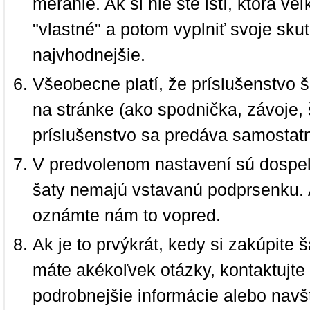
meranie. Ak si nie ste istí, ktorá 
"vlastné" a potom vyplniť svoje sku
najvhodnejšie.
Všeobecne platí, že príslušenstvo š
na stránke (ako spodnička, závoje, š
príslušenstvo sa predáva samostat
V predvolenom nastavení sú dospel
šaty nemajú vstavanú podprsenku. 
oznámte nám to vopred.
Ak je to prvýkrát, kedy si zakúpite
máte akékoľvek otázky, kontaktujt
podrobnejšie informácie alebo navš