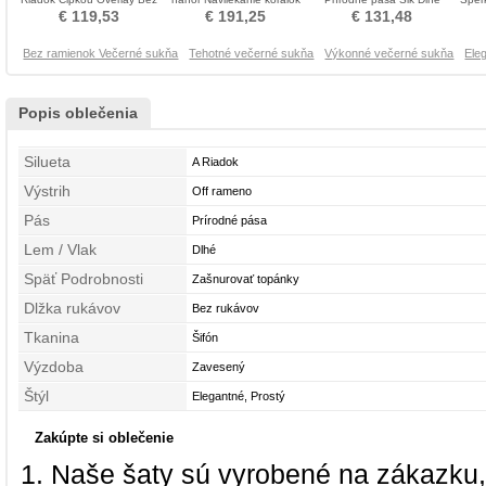
rukávov Večerné šaty
Večerné šaty
Nášivky Večerné šaty
€ 119,53
€ 191,25
€ 131,48
Bez ramienok Večerné sukňa
Tehotné večerné sukňa
Výkonné večerné sukňa
Ele
Popis oblečenia
Silueta
A Riadok
Výstrih
Off rameno
Pás
Prírodné pása
Lem / Vlak
Dlhé
Späť Podrobnosti
Zašnurovať topánky
Dlžka rukávov
Bez rukávov
Tkanina
Šifón
Výzdoba
Zavesený
Štýl
Elegantné, Prostý
Zakúpte si oblečenie
Naše šaty sú vyrobené na zákazku,