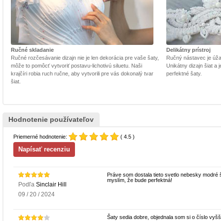
Ručné skladanie
Delikátny prístroj
Ručné rozčesávanie dizajn nie je len dekorácia pre vaše šaty,
Ručný nástavec je úžasn
môže to pomôcť vytvoriť postavu-lichotivú siluetu. Naši
Unikátny dizajn šiat a
krajčíri robia ruch ručne, aby vytvorili pre vás dokonalý tvar
perfektné šaty.
šiat.
Hodnotenie používateľov
Priemerné hodnotenie:
( 4.5 )
Práve som dostala tieto svetlo nebesky modré š
myslím, že bude perfektná!
Podľa
Sinclair Hill
09 / 20 / 2024
Šaty sedia dobre, objednala som si o číslo vyš