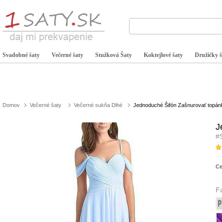
Svadobné šaty
Večerné šaty
Stužková Šaty
Koktejlové šaty
Družičky š
Domov
Večerné šaty
Večerné sukňa Dlhé
Jednoduché Šifón Zašnurovať topánk
J
#
C
F