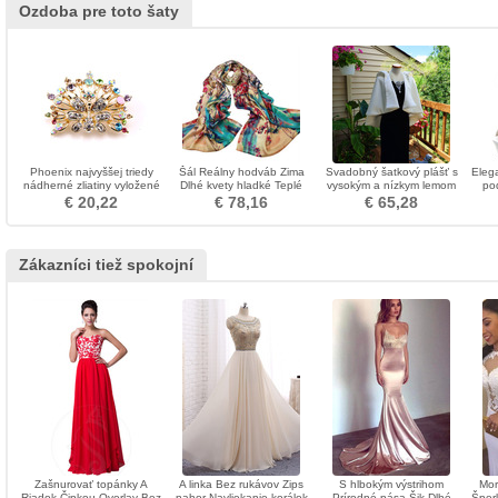
Ozdoba pre toto šaty
Phoenix najvyššej triedy
Šál Reálny hodváb Zima
Svadobný šatkový plášť s
Elega
nádherné zliatiny vyložené
Dlhé kvety hladké Teplé
vysokým a nízkym lemom
po
diamant brož
pl
€ 20,22
€ 78,16
€ 65,28
b
top
Zákazníci tiež spokojní
Zašnurovať topánky A
A linka Bez rukávov Zips
S hlbokým výstrihom
Mor
Riadok Čipkou Overlay Bez
nahor Navliekanie korálok
Prírodné pása Šik Dlhé
Šper