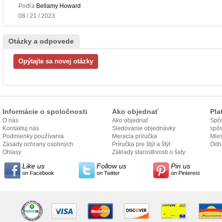
Podľa
Bellamy Howard
08 / 21 / 2023
Otázky a odpovede
Informácie o spoločnosti
Ako objednať
Pla
O nás
Ako objednať
Spôs
Kontaktuj nás
Sledovanie objednávky
spô
Podmienky používania
Meracia príručka
Mies
Zásady ochrany osobných
Príručka pre štýl a štýl
odo
Odh
údajov
Ohlasy
Základy starostlivosti o šaty
Like us
Follow us
Pin us
on Facebook
on Twitter
on Pinterest