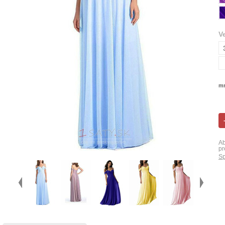
V
mn
Ab
pr
Sp