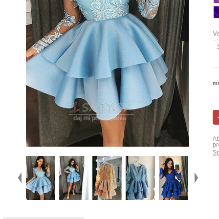
V
mn
Ab
pr
Sp