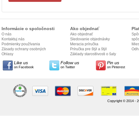
Informácie o spoločnosti
Ako objednať
Pla
O nás
Ako objednať
Spôs
Kontaktuj nás
Sledovanie objednávky
spô
Podmienky používania
Meracia príručka
Mies
Zásady ochrany osobných
Príručka pre štýl a štýl
odo
Odh
údajov
Ohlasy
Základy starostlivosti o šaty
Like us
Follow us
Pin us
on Facebook
on Twitter
on Pinterest
Copyright © 2014 - 