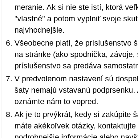
meranie. Ak si nie ste istí, ktorá 
"vlastné" a potom vyplniť svoje sku
najvhodnejšie.
Všeobecne platí, že príslušenstvo š
na stránke (ako spodnička, závoje, š
príslušenstvo sa predáva samostat
V predvolenom nastavení sú dospel
šaty nemajú vstavanú podprsenku. 
oznámte nám to vopred.
Ak je to prvýkrát, kedy si zakúpite
máte akékoľvek otázky, kontaktujt
podrobnejšie informácie alebo navš