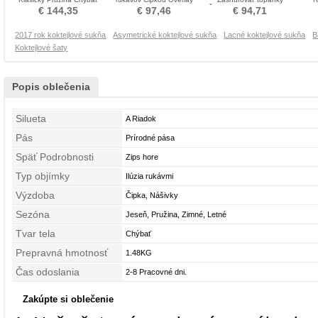
Koktejlové šaty
Cocktail obleko
Čalúnené Cocktail obleko
€ 144,35
€ 97,46
€ 94,71
2017 rok koktejlové sukňa
Asymetrické koktejlové sukňa
Lacné koktejlové sukňa
B
Koktejlové šaty
Popis oblečenia
Silueta
A Riadok
Pás
Prírodné pása
Späť Podrobnosti
Zips hore
Typ objímky
Ilúzia rukávmi
Výzdoba
Čipka, Nášivky
Sezóna
Jeseň, Pružina, Zimné, Letné
Tvar tela
Chýbať
Prepravná hmotnosť
1.48KG
Čas odoslania
2-8 Pracovné dni.
Zakúpte si oblečenie