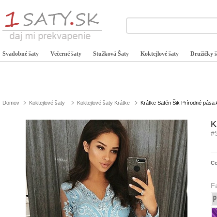
Svadobné šaty
Večerné šaty
Stužková Šaty
Koktejlové šaty
Družičky š
Domov
Koktejlové šaty
Koktejlové šaty Krátke
Krátke Satén Šik Prírodné pása 
K
#
C
F