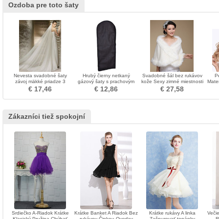
Ozdoba pre toto šaty
Nevesta svadobné šaty
Hrubý čierny netkaný
Svadobné šál bez rukávov
P
závoj mäkké priadze 3
gázový šaty s prachovým
kože Sexy zimné miestnosti
Mater
metre dlhé a dve vrstvy
krytom
45-
€ 17,46
€ 12,86
€ 27,58
mäkký závoj
Zákazníci tiež spokojní
Srdiečko A-Riadok Krátke
Krátke Banket A Riadok Bez
Krátke rukávy A linka
Večie
Klasický Pružina Chýbať
rukávov Čipkou Overlay
Zašnurovať topánky
R