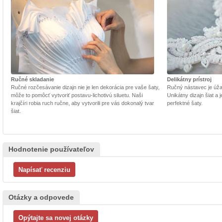
Ručné skladanie
Delikátny prístroj
Ručné rozčesávanie dizajn nie je len dekorácia pre vaše šaty,
Ručný nástavec je úžasn
môže to pomôcť vytvoriť postavu-lichotivú siluetu. Naši
Unikátny dizajn šiat a
krajčíri robia ruch ručne, aby vytvorili pre vás dokonalý tvar
perfektné šaty.
šiat.
Hodnotenie používateľov
Otázky a odpovede