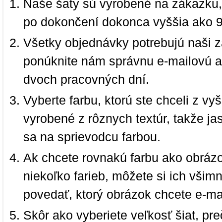
Naše šaty sú vyrobené na zákazku,
po dokončení dokonca vyššia ako 
Všetky objednávky potrebujú naši z
ponúknite nám správnu e-mailovú a
dvoch pracovných dní.
Vyberte farbu, ktorú ste chceli z vy
vyrobené z rôznych textúr, takže jas
sa na sprievodcu farbou.
Ak chcete rovnakú farbu ako obrázo
niekoľko farieb, môžete si ich vši
povedať, ktorý obrázok chcete e-ma
Skôr ako vyberiete veľkosť šiat, pr