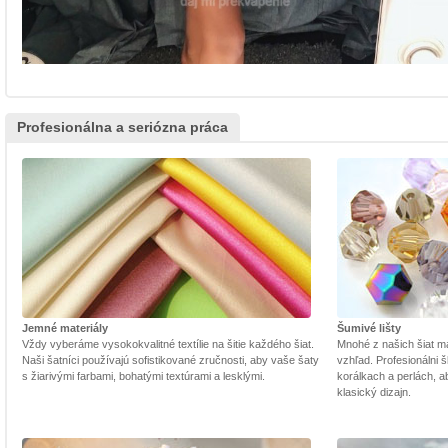
Profesionálna a seriózna práca
Jemné materiály
Šumivé lišty
Vždy vyberáme vysokokvalitné textílie na šitie každého šiat.
Mnohé z našich šiat m
Naši šatníci používajú sofistikované zručnosti, aby vaše šaty
vzhľad. Profesionálni š
s žiarivými farbami, bohatými textúrami a lesklými.
korálkach a perlách, a
klasický dizajn.