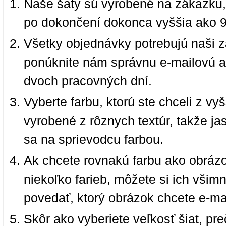
Naše šaty sú vyrobené na zákazku,
po dokončení dokonca vyššia ako 
Všetky objednávky potrebujú naši z
ponúknite nám správnu e-mailovú a
dvoch pracovných dní.
Vyberte farbu, ktorú ste chceli z vy
vyrobené z rôznych textúr, takže jas
sa na sprievodcu farbou.
Ak chcete rovnakú farbu ako obrázo
niekoľko farieb, môžete si ich vši
povedať, ktorý obrázok chcete e-ma
Skôr ako vyberiete veľkosť šiat, pr