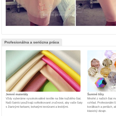
Profesionálna a seriózna práca
Jemné materiály
Šumivé lišty
Vždy vyberáme vysokokvalitné textílie na šitie každého šiat.
Mnohé z našich šiat m
Naši šatníci používajú sofistikované zručnosti, aby vaše šaty
vzhľad. Profesionálni š
s žiarivými farbami, bohatými textúrami a lesklými.
korálkach a perlách, a
klasický dizajn.