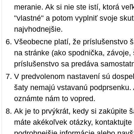
meranie. Ak si nie ste istí, ktorá 
"vlastné" a potom vyplniť svoje sku
najvhodnejšie.
Všeobecne platí, že príslušenstvo š
na stránke (ako spodnička, závoje, š
príslušenstvo sa predáva samostat
V predvolenom nastavení sú dospel
šaty nemajú vstavanú podprsenku. 
oznámte nám to vopred.
Ak je to prvýkrát, kedy si zakúpite
máte akékoľvek otázky, kontaktujt
podrobnejšie informácie alebo navš