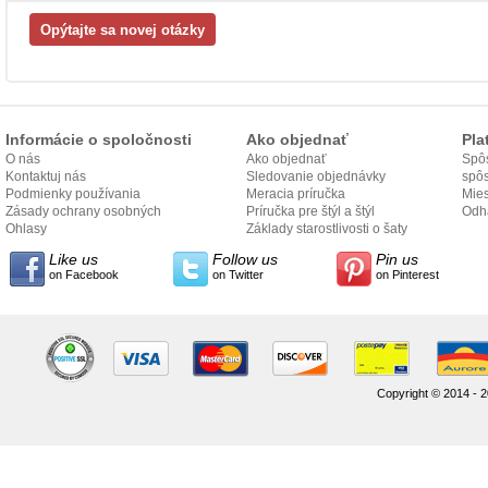
Informácie o spoločnosti
Ako objednať
Pla
O nás
Ako objednať
Spôs
Kontaktuj nás
Sledovanie objednávky
spô
Podmienky používania
Meracia príručka
Mies
Zásady ochrany osobných
Príručka pre štýl a štýl
odo
Odh
údajov
Ohlasy
Základy starostlivosti o šaty
Like us
Follow us
Pin us
on Facebook
on Twitter
on Pinterest
Copyright © 2014 - 