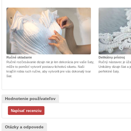
Ručné skladanie
Delikátny prístroj
Ručné rozčesávanie dizajn nie je len dekorácia pre vaše šaty,
Ručný nástavec je úžasn
môže to pomôcť vytvoriť postavu-lichotivú siluetu. Naši
Unikátny dizajn šiat a
krajčíri robia ruch ručne, aby vytvorili pre vás dokonalý tvar
perfektné šaty.
šiat.
Hodnotenie používateľov
Otázky a odpovede