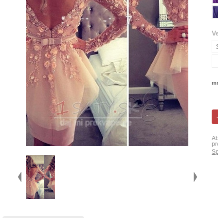
V
mn
Ab
pr
Sp