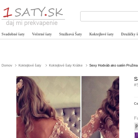
Svadobné šaty
Večerné šaty
Stužková Šaty
Koktejlové šaty
Družičky š
Domov
Koktejlové šaty
Koktejlové šaty Krátke
Sexy Hodváb ako satén Pružina 
S
#
C
F