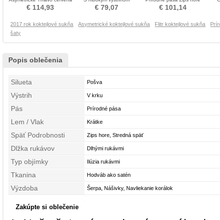
Koktejlové šaty
Cocktail obleko
Koktejlové šaty
€ 114,93
€ 79,07
€ 101,14
2017 rok koktejlové sukňa
Asymetrické koktejlové sukňa
Flitr koktejlové sukňa
Prí
šaty
Popis oblečenia
Silueta
Pošva
Výstrih
V krku
Pás
Prírodné pása
Lem / Vlak
Krátke
Späť Podrobnosti
Zips hore, Stredná späť
Dlžka rukávov
Dlhými rukávmi
Typ objímky
Ilúzia rukávmi
Tkanina
Hodváb ako satén
Výzdoba
Šerpa, Nášivky, Navliekanie korálok
Zakúpte si oblečenie