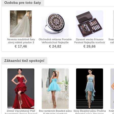
Ozdoba pre toto šaty
Nevesta svadobné šaty
Obchodná reklama Portable
Zipsové vrecko 9 kusov
Svad
závoj mäkké priadze 3
Veľkoobchod Najlepšie
Festival Najlepšia oceľová
na
metre dlhé a dve vrstvy
kovové skladacie ozdoba
kožená púzdra PU ozdoba
per
€ 17,46
€ 24,82
€ 26,66
mäkký závoj
Zákazníci tiež spokojní
Zimné Viacvrstvový Pláž
Bez ramienok Beaded pásu
Sexy Beaded pásu Pružina
Krát
Asymetrické Tmavo červená
S hlbokým výstrihom
Prírodné pása Zips hore
O