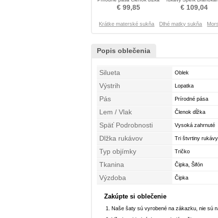
Mati neveste obleko
živôtik Matné šaty
€ 99,85
€ 109,04
Krátke materské sukňa
Dlhé matky sukňa
Mor
Popis oblečenia
Silueta
Oblek
Výstrih
Lopatka
Pás
Prírodné pása
Lem / Vlak
Členok dĺžka
Späť Podrobnosti
Vysoká zahrnuté
Dlžka rukávov
Tri štvrtiny rukávy
Typ objímky
Tričko
Tkanina
Čipka, Šifón
Výzdoba
Čipka
Zakúpte si oblečenie
Naše šaty sú vyrobené na zákazku, nie sú 