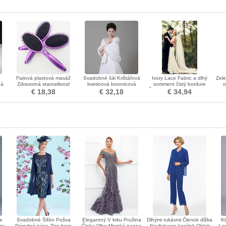
Fialová plastová masáž
Svadobné šál Krištáľová
Ivory Lace Fabric a dlhý
Zele
ná
Zdravotná starostlivosť
kvetinová borovicová
sortiment čistý bordure
r
Oválna malá ozdoba
romantická izba
Čipka vysoko kvalitný závoj
ne
€ 18,38
€ 32,18
€ 34,94
ke
Svadobné Šifón Pošva
Elegantný V krku Pružina
Dlhými rukávmi Členok dĺžka
Kl
my
Prírodné pása Zips hore
Čipka Dlho Morská panna
Navliekanie korálok Oblek
Lo