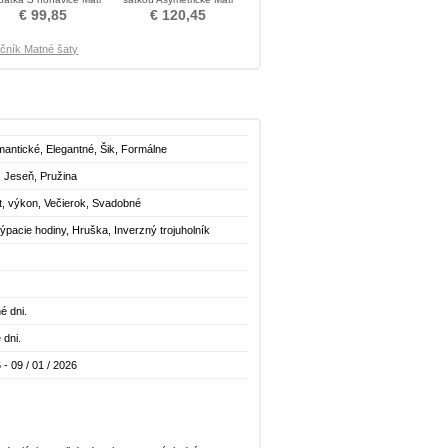
neveste obleko
neveste obleko
€ 99,85
€ 120,45
čník Matné šaty
mantické, Elegantné, Šik, Formálne
, Jeseň, Pružina
t, výkon, Večierok, Svadobné
pacie hodiny, Hruška, Inverzný trojuholník
é dni.
 dni.
 - 09 / 01 / 2026