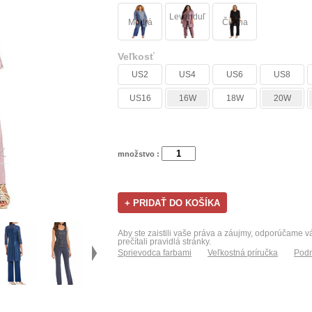
Levanduľ
Modrá
Čierna
a
Veľkosť
US2
US4
US6
US8
US16
16W
18W
20W
množstvo :
Aby ste zaistili vaše práva a záujmy, odporúčame 
prečítali pravidlá stránky.
Sprievodca farbami
Veľkostná príručka
Podm