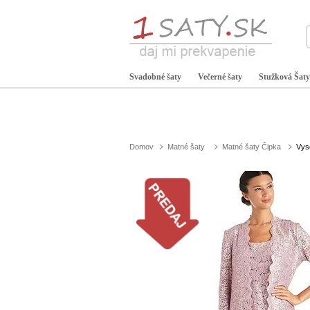
Svadobné šaty
Večerné šaty
Stužková Šaty
Domov
Matné šaty
Matné šaty Čipka
Vys