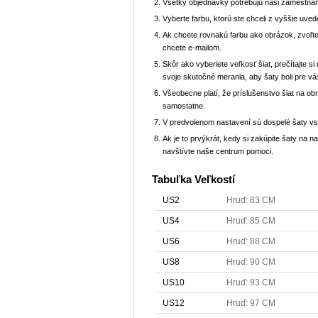
Všetky objednávky potrebujú naši zamestnan
Vyberte farbu, ktorú ste chceli z vyššie uved
Ak chcete rovnakú farbu ako obrázok, zvoľte
chcete e-mailom.
Skôr ako vyberiete veľkosť šiat, prečítajte s
svoje skutočné merania, aby šaty boli pre vá
Všeobecne platí, že príslušenstvo šiat na ob
samostatne.
V predvolenom nastavení sú dospelé šaty v
Ak je to prvýkrát, kedy si zakúpite šaty na
navštívte naše centrum pomoci.
Tabuľka Veľkostí
US2
Hruď: 83 CM
US4
Hruď: 85 CM
US6
Hruď: 88 CM
US8
Hruď: 90 CM
US10
Hruď: 93 CM
US12
Hruď: 97 CM