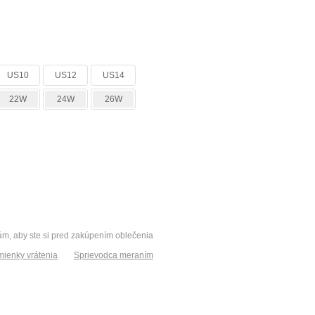
US10
US12
US14
22W
24W
26W
vám, aby ste si pred zakúpením oblečenia
ienky vrátenia
Sprievodca meraním