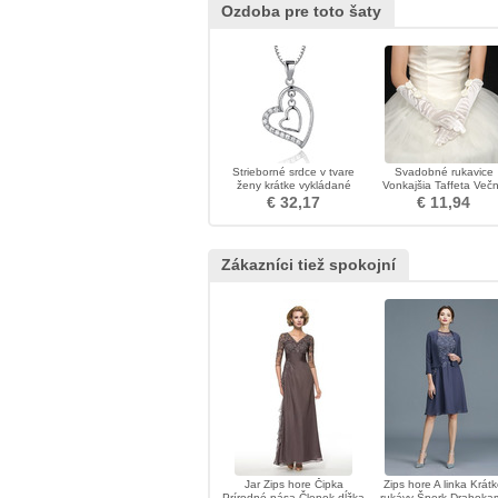
Ozdoba pre toto šaty
Strieborné srdce v tvare
Svadobné rukavice
ženy krátke vykládané
Vonkajšia Taffeta Več
diamantový náhrdelník
kravata
€ 32,17
€ 11,94
Zákazníci tiež spokojní
Jar Zips hore Čipka
Zips hore A linka Krát
Prírodné pása Členok dĺžka
rukávy Šperk Drahoka