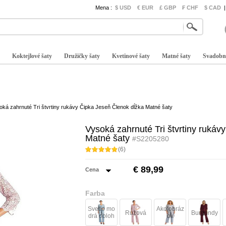
Mena :
$ USD
€ EUR
£ GBP
₣ CHF
$ CAD
|
Koktejlové šaty
Družičky šaty
Kvetinové šaty
Matné šaty
Svadobn
oká zahrnuté Tri štvrtiny rukávy Čipka Jeseň Členok dĺžka Matné šaty
Vysoká zahrnuté Tri štvrtiny rukáv
Matné šaty
#S2205280
(6)
€ 89,99
Cena
Farba
Svetlo mo
Ako obráz
Ružová
Burgundy
drá obloh
ok
a