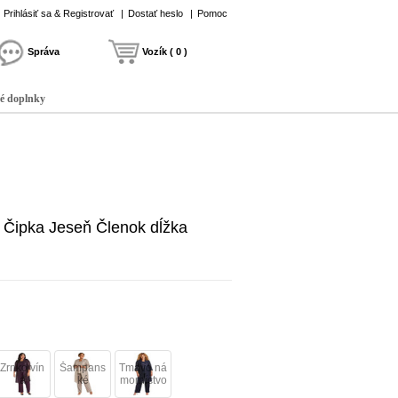
Prihlásiť sa & Registrovať
|
Dostať heslo
|
Pomoc
Správa
Vozík ( 0 )
é doplnky
y Čipka Jeseň Členok dĺžka
Zrnko vín
Šampans
Tmavo ná
a
ké
morníctvo