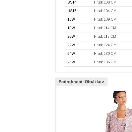
US14
Hruď: 100 CM
US16
Hruď: 104 CM
16W
Hruď: 109 CM
18W
Hruď: 114 CM
20W
Hruď: 119 CM
22W
Hruď: 124 CM
24W
Hruď: 130 CM
26W
Hruď: 135 CM
Podrobnosti Obrázkov