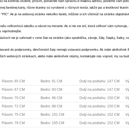
ci na kontrolu osobne, prosím, ponúknite nám správnu e-mailovú adresu, pošleme vám potvr
enej farebnej karty, rôzne tkaniny sú vyrobené z rôznych textúr, takže jas a lesklivosť tkaní
 "PIC". Ak je na webovej stránke niekoľko farieb, môžete si ich všimnúť na stránke objedn
i našu veľkosťovú tabuľku a návod na meranie. Ak si nie ste istí, ktorá veľkosť vám vyhovuje
s najvhodnejšie.
rázkoch nie je zahrnuté v cene šiat na stránke (ako spodnička, závoje, šály, čiapky, šatky, 
stavané do podprsenky, dievčenské šaty nemajú vstavanú podprsenku. Ak máte akékoľvek š
 našich webových stránkach, alebo máte akékoľvek otázky, kontaktujte nás vopred, my sa bu
Pásom: 65 CM
Bedro: 91 CM
Dutý na podlahu: 147 CM
Vý
Pásom: 67 CM
Bedro: 93 CM
Dutý na podlahu: 147 CM
Vý
Pásom: 70 CM
Bedro: 96 CM
Dutý na podlahu: 150 CM
Vý
Pásom: 72 CM
Bedro: 98 CM
Dutý na podlahu: 150 CM
Vý
Pásom: 75 CM
Bedro: 101 CM
Dutý na podlahu: 152 CM
Vý
Pásom: 79 CM
Bedro: 105 CM
Dutý na podlahu: 152 CM
Vý