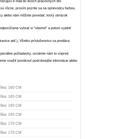
dzujúci e-mail do dvoch pracovných dní.
n sú rôzne, prosím pozrite sa na sprievodcu farbou.
ávky alebo nám môžete povedať, ktorý obrázok
, odporúčame vybrať si "vlastné" a potom vyplniť
rukavice atď.), Všetko príslušenstvo sa predáva
peciálne požiadavky, oznámte nám to vopred.
deme snažiť ponúknuť podrobnejšie informácie alebo
ška: 160 CM
ška: 165 CM
ška: 165 CM
ška: 165 CM
ška: 170 CM
ška: 170 CM