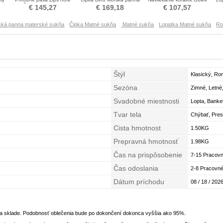
Čipka Matné šaty
Limitovaný rukávy Matné
na nohavice Matné šaty
€ 145,27
€ 169,18
€ 107,57
šaty
ská panna materské sukňa
Čipka Matné sukňa
Matné sukňa
Lopatka Matné sukňa
Ro
Štýl
Klasický, Ro
Sezóna
Zimné, Letné
Svadobné miestnosti
Lopta, Banke
Tvar tela
Chýbať, Presý
Cista hmotnost
1.50KG
Prepravná hmotnosť
1.98KG
Čas na prispôsobenie
7-15 Pracovn
Čas odoslania
2-8 Pracovné
Dátum príchodu
08 / 18 / 2026
na sklade. Podobnosť oblečenia bude po dokončení dokonca vyššia ako 95%.